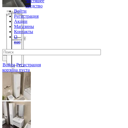
Чистящее
средство
Войти
Регистрация
Акции
Магазины
Контакты
О
нас
Войти
Регистрация
корзина пуста