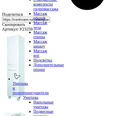
комплекты
гидромассажа
Массаж
Поделиться
общий
Массаж
Скопировать
тела
Артикул: У23259
Массаж
спины
Массаж
шиацу
Массаж
ног
Подсветка
Дополнительные
опции
Унитазы
и
полотенцесушители
Унитазы
Напольные
унитазы
Подвесные