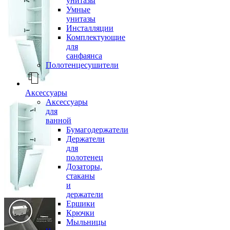
унитазы
Умные
унитазы
Инсталляции
Комплектующие
для
санфаянса
Полотенцесушители
Аксессуары
Аксессуары
для
ванной
Бумагодержатели
Держатели
для
полотенец
Дозаторы,
стаканы
и
держатели
Ершики
Крючки
Мыльницы