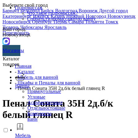
Выберите свой город
Гидромассаж
Барнаул
Белгород
Бийск
Волгоград
Воронеж
Другой город
Что такое гидромассаж?
Екатеринбург
Ижевск
Казань
Нижний Новгород
Новокузнецк
Собрать гидромассажную ванну
Новосибирск
Оренбург
Пермь
Самара
Тольятти
Томск
Тюмень
Чебоксары
Ярославль
Ваш город:
Перезвонить
Новокузнецк
Магазины
Каталог
товаров
Главная
-
Каталог
-
Мебель для ванной
-
Шкафы и Пеналы для ванной
Ванны
- Пенал Соната 35Н 2д.б/к белый глянец R
Прямоугольные
Угловые
Пенал Соната 35Н 2д.б/к
Асимметричные
Отдельностоящие
белый глянец R
Комплекты
ванн
Мебель