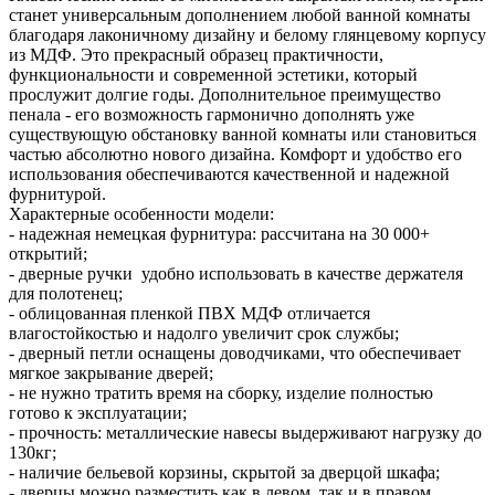
станет универсальным дополнением любой ванной комнаты
благодаря лаконичному дизайну и белому глянцевому корпусу
из МДФ. Это прекрасный образец практичности,
функциональности и современной эстетики, который
прослужит долгие годы. Дополнительное преимущество
пенала - его возможность гармонично дополнять уже
существующую обстановку ванной комнаты или становиться
частью абсолютно нового дизайна. Комфорт и удобство его
использования обеспечиваются качественной и надежной
фурнитурой.
Характерные особенности модели:
- надежная немецкая фурнитура: рассчитана на 30 000+
открытий;
- дверные ручки удобно использовать в качестве держателя
для полотенец;
- облицованная пленкой ПВХ МДФ отличается
влагостойкостью и надолго увеличит срок службы;
- дверный петли оснащены доводчиками, что обеспечивает
мягкое закрывание дверей;
- не нужно тратить время на сборку, изделие полностью
готово к эксплуатации;
- прочность: металлические навесы выдерживают нагрузку до
130кг;
- наличие бельевой корзины, скрытой за дверцой шкафа;
- дверцы можно разместить как в левом, так и в правом