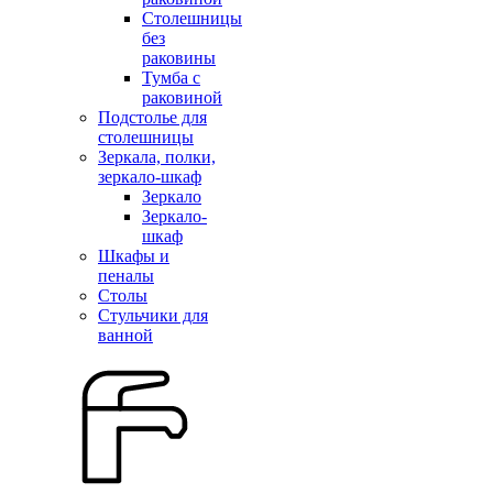
Столешницы
без
раковины
Тумба с
раковиной
Подстолье для
столешницы
Зеркала, полки,
зеркало-шкаф
Зеркало
Зеркало-
шкаф
Шкафы и
пеналы
Столы
Стульчики для
ванной