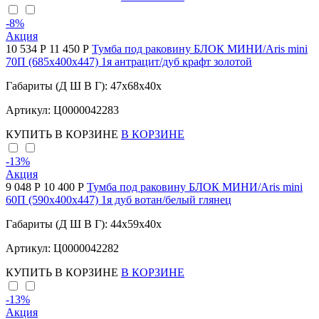
-8
%
Акция
10 534 Р
11 450 Р
Тумба под раковину БЛОК МИНИ/Aris mini
70П (685х400х447) 1я антрацит/дуб крафт золотой
Габариты (Д Ш В Г): 47x68x40x
Артикул: Ц0000042283
КУПИТЬ
В КОРЗИНЕ
В КОРЗИНЕ
-13
%
Акция
9 048 Р
10 400 Р
Тумба под раковину БЛОК МИНИ/Aris mini
60П (590х400х447) 1я дуб вотан/белый глянец
Габариты (Д Ш В Г): 44x59x40x
Артикул: Ц0000042282
КУПИТЬ
В КОРЗИНЕ
В КОРЗИНЕ
-13
%
Акция