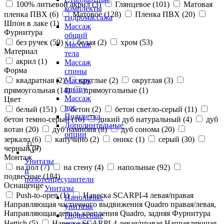
100% литьевой акрил (
3
)
Глянцевое (
101
)
Матовая
комплекты
пленка ПВХ (
6
)
Матовое (
128
)
Пленка ПВХ (
20
)
гидромассажа
Шпон в лаке (
1
)
Массаж
Фурнитура
общий
без ручек (
59
)
белая (
2
)
хром (
53
)
Массаж
Материал
тела
акрил (
1
)
Массаж
Форма
спины
квадратная (
2
)
круглые (
2
)
округлая (
3
)
Массаж
шиацу
прямоугольная (
14
)
прямоугольные (
1
)
Массаж
Цвет
ног
белый (
151
)
бетон (
2
)
бетон светло-серый (
11
)
Подсветка
бетон темно-серый (
10
)
дикий дуб натуральный (
4
)
дуб
Дополнительные
вотан (
20
)
дуб намибия (
8
)
дуб сонома (
20
)
опции
зеркало (
6
)
капучино (
2
)
оникс (
1
)
серый (
30
)
черный (
9
)
Монтаж
Унитазы
на пол (
7
)
на стену (
4
)
напольные (
92
)
и
подвесные (
184
)
полотенцесушители
Оснащение
Унитазы
Push-to-open (
1
)
Навеска SCARPI-4 левая/правая
Напольные
Направляющая частичного выдвижения Quadro правая/левая,
унитазы
Направляющая деталь крепления Quadro, задняя Фурнитура
Подвесные
Hettich (
5
)
Навеска SCARPI-4 левая/правая Направляющая