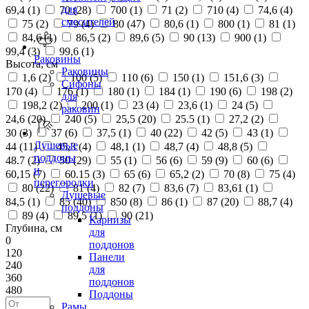
для
69,4 (
1
)
70 (
28
)
700 (
1
)
71 (
2
)
710 (
4
)
74,6 (
4
)
смесителей
75 (
2
)
79 (
4
)
80 (
47
)
80,6 (
1
)
800 (
1
)
81 (
1
)
84,6 (
1
)
86,5 (
2
)
89,6 (
5
)
90 (
13
)
900 (
1
)
99,4 (
3
)
99,6 (
1
)
Раковины
Высота, см
Раковины
1,6 (
2
)
100 (
5
)
110 (
6
)
150 (
1
)
151,6 (
3
)
Сифоны
170 (
4
)
176 (
1
)
180 (
1
)
184 (
1
)
190 (
6
)
198 (
2
)
для
198,2 (
2
)
200 (
1
)
23 (
4
)
23,6 (
1
)
24 (
5
)
раковин
24,6 (
20
)
240 (
5
)
25,5 (
20
)
25.5 (
1
)
27,2 (
2
)
30 (
3
)
37 (
6
)
37,5 (
1
)
40 (
22
)
42 (
5
)
43 (
1
)
Душевые
44 (
11
)
45,3 (
4
)
48,1 (
1
)
48,7 (
4
)
48,8 (
5
)
поддоны
48.7 (
2
)
50 (
29
)
55 (
1
)
56 (
6
)
59 (
9
)
60 (
6
)
и
60,15 (
7
)
60.15 (
3
)
65 (
6
)
65,2 (
2
)
70 (
8
)
75 (
4
)
перегородки
80 (
22
)
81 (
4
)
82 (
7
)
83,6 (
7
)
83,61 (
1
)
Душевые
84,5 (
1
)
85 (
40
)
850 (
8
)
86 (
1
)
87 (
20
)
88,7 (
4
)
поддоны
89 (
4
)
89,5 (
1
)
90 (
21
)
Карнизы
Глубина, см
для
0
поддонов
120
Панели
240
для
360
поддонов
480
Поддоны
Рамы