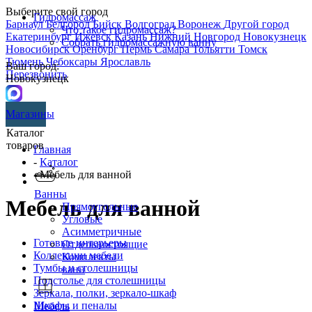
Выберите свой город
Гидромассаж
Барнаул
Белгород
Бийск
Волгоград
Воронеж
Другой город
Что такое гидромассаж?
Екатеринбург
Ижевск
Казань
Нижний Новгород
Новокузнецк
Собрать гидромассажную ванну
Новосибирск
Оренбург
Пермь
Самара
Тольятти
Томск
Тюмень
Чебоксары
Ярославль
Ваш город:
Перезвонить
Новокузнецк
Магазины
Каталог
товаров
Главная
-
Каталог
- Мебель для ванной
Ванны
Мебель для ванной
Прямоугольные
Угловые
Асимметричные
Готовые интерьеры
Отдельностоящие
Коллекции мебели
Комплекты
Тумбы и столешницы
ванн
Подстолье для столешницы
Зеркала, полки, зеркало-шкаф
Шкафы и пеналы
Мебель