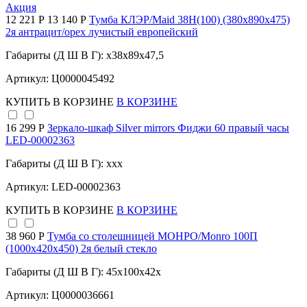
Акция
12 221 Р
13 140 Р
Тумба КЛЭР/Maid 38Н(100) (380х890х475)
2я антрацит/орех лучистый европейский
Габариты (Д Ш В Г): x38x89x47,5
Артикул: Ц0000045492
КУПИТЬ
В КОРЗИНЕ
В КОРЗИНЕ
16 299 Р
Зеркало-шкаф Silver mirrors Фиджи 60 правый часы
LED-00002363
Габариты (Д Ш В Г): xxx
Артикул: LED-00002363
КУПИТЬ
В КОРЗИНЕ
В КОРЗИНЕ
38 960 Р
Тумба со столешницей МОНРО/Monro 100П
(1000х420х450) 2я белый стекло
Габариты (Д Ш В Г): 45x100x42x
Артикул: Ц0000036661