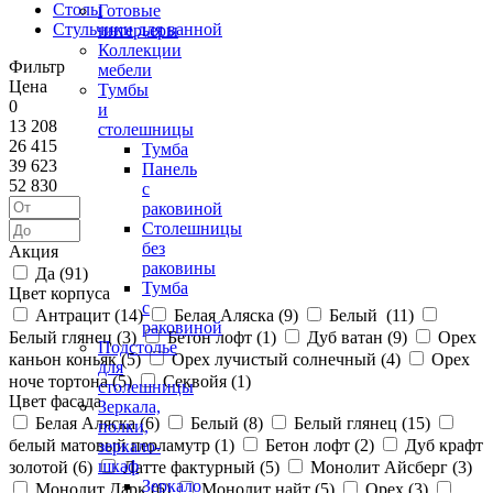
Столы
Готовые
Стульчики для ванной
интерьеры
Коллекции
Фильтр
мебели
Цена
Тумбы
0
и
13 208
столешницы
26 415
Тумба
39 623
Панель
52 830
с
раковиной
Столешницы
без
Акция
раковины
Да (
91
)
Тумба
Цвет корпуса
с
Антрацит (
14
)
Белая Аляска (
9
)
Белый (
11
)
раковиной
Белый глянец (
3
)
Бетон лофт (
1
)
Дуб ватан (
9
)
Орех
Подстолье
каньон коньяк (
5
)
Орех лучистый солнечный (
4
)
Орех
для
ноче тортона (
5
)
Секвойя (
1
)
столешницы
Цвет фасада
Зеркала,
Белая Аляска (
6
)
Белый (
8
)
Белый глянец (
15
)
полки,
белый матовый перламутр (
1
)
Бетон лофт (
2
)
Дуб крафт
зеркало-
шкаф
золотой (
6
)
Латте фактурный (
5
)
Монолит Айсберг (
3
)
Зеркало
Монолит Дарк (
6
)
Монолит найт (
5
)
Орех (
3
)