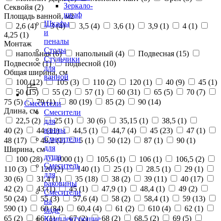
Зеркало-
Секвойя (
2
)
шкаф
Площадь ванной, м2
Шкафы
2,6 (
4
)
3 (
4
)
3,5 (
4
)
3,6 (
1
)
3,9 (
1
)
4 (
1
)
и
4,25 (
1
)
пеналы
Монтаж
Столы
напольная (
6
)
напольный (
4
)
Подвесная (
15
)
Стульчики
Подвесное (
1
)
подвесной (
10
)
для
Общая ширина, см
ванной
100 (
12
)
105 (
3
)
110 (
2
)
120 (
1
)
40 (
9
)
45 (
1
)
50 (
15
)
55 (
2
)
57 (
1
)
60 (
31
)
65 (
5
)
70 (
7
)
75 (
5
)
79 (
1
)
80 (
19
)
85 (
2
)
90 (
14
)
Смесители
Длина, см
Смесители
22,5 (
2
)
25 (
1
)
30 (
6
)
35,15 (
1
)
38,5 (
1
)
для
ванны
40 (
2
)
44 (
11
)
44,5 (
1
)
44,7 (
4
)
45 (
23
)
47 (
1
)
Смесители
48 (
17
)
48,2 (
1
)
5 (
1
)
50 (
12
)
87 (
1
)
90 (
1
)
для
Ширина, см
душа
100 (
28
)
1000 (
1
)
105,6 (
1
)
106 (
1
)
106,5 (
2
)
Смеситель
110 (
3
)
120 (
2
)
140 (
1
)
25 (
1
)
28.5 (
1
)
29 (
1
)
для
30 (
6
)
31,4 (
1
)
35 (
18
)
38 (
2
)
39 (
11
)
40 (
17
)
раковины
42 (
2
)
43 (
1
)
45 (
1
)
47,9 (
1
)
48,4 (
1
)
49 (
2
)
Смесители
50 (
24
)
55 (
3
)
57,6 (
4
)
58 (
2
)
58,4 (
1
)
59 (
13
)
на
590 (
1
)
60 (
84
)
60,4 (
4
)
61 (
2
)
610 (
4
)
62 (
1
)
биде
65 (
2
)
66 (
1
)
67 (
2
)
68 (
2
)
68,5 (
2
)
69 (
5
)
Комплектующие