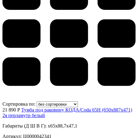
Сортировка по:
21 890 Р
Тумба под раковину КОДА/Coda 65Н (650х887х471)
2я перламутр белый
Габариты (Д Ш В Г): x65x88,7x47,1
Артикул: Ц0000042341