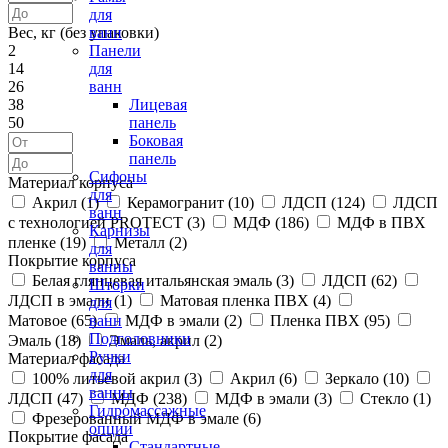
для
Вес, кг (без упаковки)
ванн
2
Панели
14
для
26
ванн
38
Лицевая
50
панель
Боковая
панель
Сифоны
Материал корпуса
для
Акрил (
1
)
Керамогранит (
10
)
ЛДСП (
124
)
ЛДСП
ванн
с технологией PROTECT (
3
)
МДФ (
186
)
МДФ в ПВХ
Карнизы
пленке (
19
)
Металл (
2
)
для
Покрытие корпуса
ванны
Белая глянцевая итальянская эмаль (
3
)
ЛДСП (
62
)
Шторки
ЛДСП в эмали (
1
)
Матовая пленка ПВХ (
4
)
для
Матовое (
65
)
МДФ в эмали (
2
)
Пленка ПВХ (
95
)
ванн
Подголовники
Эмаль (
18
)
Эмаль, акрил (
2
)
Ручки
Материал фасада
для
100% литьевой акрил (
3
)
Акрил (
6
)
Зеркало (
10
)
ванны
ЛДСП (
47
)
МДФ (
238
)
МДФ в эмали (
3
)
Стекло (
1
)
Гидромассажные
Фрезерованный МДФ в эмале (
6
)
опции
Покрытие фасада
Стандартные