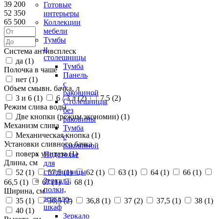
39 200
Готовые
52 350
интерьеры
65 500
Коллекции
мебели
Тумбы
и
Система антивсплеск
столешницы
да (
1
)
Тумба
Полочка в чаше
Панель
нет (
1
)
с
Объем смывн. бачка, л
раковиной
3 и 6 (
1
)
6 / 3 л (
2
)
7,5 (
2
)
Столешницы
Режим слива воды
без
Две кнопки (режим экономии) (
1
)
раковины
Механизм слива
Тумба
Механическая кнопка (
1
)
с
Установки сливного бачка
раковиной
поверх унитаза (
1
)
Подстолье
Длина, см
для
столешницы
52 (
1
)
57,5 (
1
)
62 (
1
)
63 (
1
)
64 (
1
)
66 (
1
)
Зеркала,
66,5 (
1
)
67 (
1
)
68 (
1
)
полки,
Ширина, см
зеркало-
35 (
1
)
36,5 (
2
)
36,8 (
1
)
37 (
2
)
37,5 (
1
)
38 (
1
)
шкаф
40 (
1
)
Зеркало