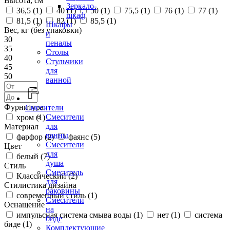
Высота, см
Зеркало-
36,5 (
1
)
40 (
1
)
50 (
1
)
75,5 (
1
)
76 (
1
)
77 (
1
)
шкаф
81,5 (
1
)
82 (
1
)
85,5 (
1
)
Шкафы
Вес, кг (без упаковки)
и
30
пеналы
35
Столы
40
Стульчики
45
для
50
ванной
Фурнитура
Смесители
Смесители
хром (
1
)
для
Материал
ванны
фарфор (
2
)
фаянс (
5
)
Смесители
Цвет
для
белый (
7
)
душа
Стиль
Смеситель
Классический (
2
)
для
Стилистика дизайна
раковины
современный стиль (
1
)
Смесители
Оснащение
на
импульсная система смыва воды (
1
)
нет (
1
)
система
биде
биде (
1
)
Комплектующие