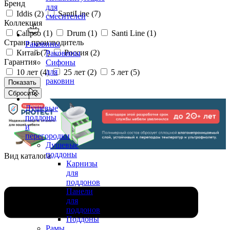
Бренд
для
Iddis (
2
)
SantiLine (
7
)
смесителей
Коллекция
Calipso (
1
)
Drum (
1
)
Santi Line (
1
)
Страна производитель
Раковины
Китай (
7
)
Россия (
2
)
Раковины
Гарантия
Сифоны
для
10 лет (
4
)
25 лет (
2
)
5 лет (
5
)
раковин
Душевые
поддоны
и
перегородки
Душевые
поддоны
Вид каталога
Карнизы
для
поддонов
Панели
для
поддонов
Поддоны
Рамы