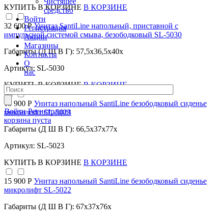
Чистящее
КУПИТЬ
В КОРЗИНЕ
В КОРЗИНЕ
средство
Войти
32 600 Р
Унитаз SantiLine напольный, приставной с
Регистрация
импульсной системой смыва, безободковый SL-5030
Акции
Магазины
Габариты (Д Ш В Г): 57,5x36,5x40x
Контакты
О
Артикул: SL-5030
нас
КУПИТЬ
В КОРЗИНЕ
В КОРЗИНЕ
15 900 Р
Унитаз напольный SantiLine безободковый сиденье
Войти
Регистрация
микролифт SL-5023
корзина пуста
Габариты (Д Ш В Г): 66,5x37x77x
Артикул: SL-5023
КУПИТЬ
В КОРЗИНЕ
В КОРЗИНЕ
15 900 Р
Унитаз напольный SantiLine безободковый сиденье
микролифт SL-5022
Габариты (Д Ш В Г): 67x37x76x