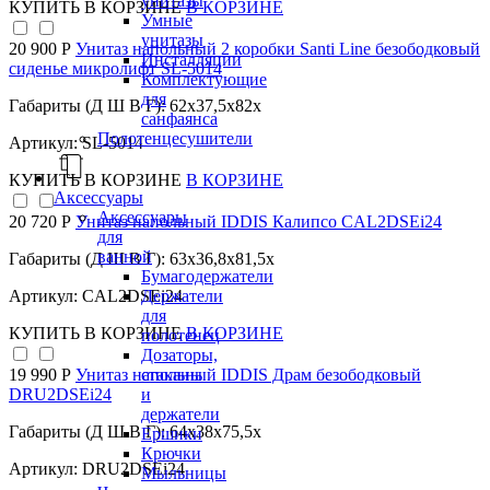
унитазы
КУПИТЬ
В КОРЗИНЕ
В КОРЗИНЕ
Умные
унитазы
20 900 Р
Унитаз напольный 2 коробки Santi Line безободковый
Инсталляции
сиденье микролифт SL-5014
Комплектующие
для
Габариты (Д Ш В Г): 62x37,5x82x
санфаянса
Полотенцесушители
Артикул: SL-5014
КУПИТЬ
В КОРЗИНЕ
В КОРЗИНЕ
Аксессуары
Аксессуары
20 720 Р
Унитаз напольный IDDIS Калипсо CAL2DSEi24
для
ванной
Габариты (Д Ш В Г): 63x36,8x81,5x
Бумагодержатели
Держатели
Артикул: CAL2DSEi24
для
КУПИТЬ
В КОРЗИНЕ
В КОРЗИНЕ
полотенец
Дозаторы,
стаканы
19 990 Р
Унитаз напольный IDDIS Драм безободковый
и
DRU2DSEi24
держатели
Габариты (Д Ш В Г): 64x38x75,5x
Ершики
Крючки
Артикул: DRU2DSEi24
Мыльницы