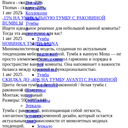
Bianca - скидка -20%
Готовые
Thomas - скидка -20%
интерьеры
1 авг 2025
Коллекции
-15% НА УНИКАЛЬНУЮ ТУМБУ С РАКОВИНОЙ
мебели
BUMBLE!
Тумбы
Ищете идеальное решение для небольшой ванной комнаты?
и
Тогда эта акция точно для вас!
столешницы
1 авг 2025
Тумба
НОВИНКА ТУМБА MONA
Панель
Минималистичная модель, созданная по актуальным
с
тенденциям мебели для ванной. Тумба в ванную Monа — не
раковиной
просто элемент мебели, а символ гармонии и порядка в
Столешницы
пространстве ванной комнаты. Она напоминает о важности
без
баланса между красотой и функциональностью.
раковины
1 авг 2025
Тумба
СКИДКА ДО -40% НА ТУМБУ AVANTI С РАКОВИНОЙ
с
Цвета: белая тумба с белой раковиной / белая тумба с
раковиной
раковиной шампань
Подстолье
Монтаж: напольный
для
Размеры: 595х895х440
столешницы
Зеркала,
Тумба с раковиной, воплощающая собой легкость,
полки,
элегантность и вневременной дизайн, который остается
зеркало-
актуальным вне зависимости от мимолетных модных
шкаф
тенденций.
Зеркало