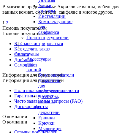
унитазы
Умные
В магазине представлены: Акриловые ванны, мебель для
унитазы
ванных комнат, смесители, санфаянс и многое другое.
Инсталляции
Комплектующие
1
2
для
Помощь покупателям
санфаянса
Помощь покупателям
Полотенцесушители
Как зарегистрироваться
Как сделать заказ
Аксессуары
Оплата
Аксессуары
Доставка
для
Самовывоз
ванной
Бумагодержатели
Информация для покупателей
Держатели
Информация для покупателей
для
Политика конфиденциальности
полотенец
Гарантия и возврат
Дозаторы,
Часто задаваемые вопросы (FAQ)
стаканы
Договор оферты
и
держатели
О компании
Ершики
О компании
Крючки
Мыльницы
Отзывы покупателей