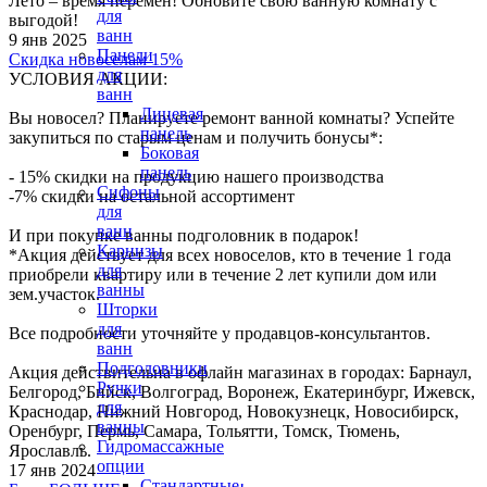
Лето – время перемен! Обновите свою ванную комнату с
для
выгодой!
ванн
9 янв 2025
Панели
Скидка новоселам 15%
для
УСЛОВИЯ АКЦИИ:
ванн
Лицевая
Вы новосел? Планируете ремонт ванной комнаты? Успейте
панель
закупиться по старым ценам и получить бонусы*:
Боковая
панель
- 15% скидки на продукцию нашего производства
Сифоны
-7% скидки на остальной ассортимент
для
ванн
И при покупке ванны подголовник в подарок!
Карнизы
*Акция действует для всех новоселов, кто в течение 1 года
для
приобрели квартиру или в течение 2 лет купили дом или
ванны
зем.участок.
Шторки
для
Все подробности уточняйте у продавцов-консультантов.
ванн
Подголовники
Акция действительна в офлайн магазинах в городах: Барнаул,
Ручки
Белгород, Бийск, Волгоград, Воронеж, Екатеринбург, Ижевск,
для
Краснодар, Нижний Новгород, Новокузнецк, Новосибирск,
ванны
Оренбург, Пермь, Самара, Тольятти, Томск, Тюмень,
Гидромассажные
Ярославль.
опции
17 янв 2024
Стандартные