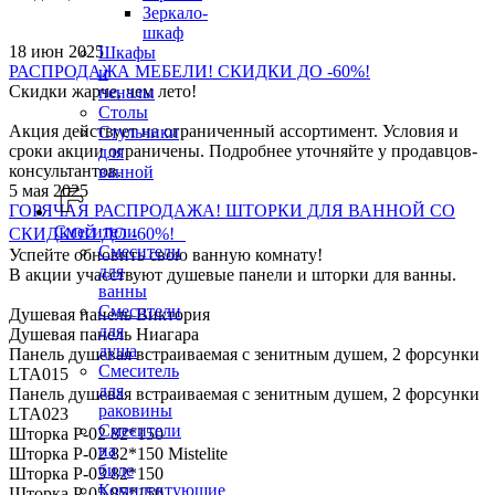
Зеркало-
шкаф
18 июн 2025
Шкафы
РАСПРОДАЖА МЕБЕЛИ! СКИДКИ ДО -60%!
и
Скидки жарче, чем лето!
пеналы
Столы
Акция действует на ограниченный ассортимент. Условия и
Стульчики
сроки акции ограничены. Подробнее уточняйте у продавцов-
для
консультантов.
ванной
5 мая 2025
ГОРЯЧАЯ РАСПРОДАЖА! ШТОРКИ ДЛЯ ВАННОЙ СО
Смесители
СКИДКОЙ ДО -60%!
Смесители
Успейте обновить свою ванную комнату!
для
В акции учасствуют душевые панели и шторки для ванны.
ванны
Смесители
Душевая панель Виктория
для
Душевая панель Ниагара
душа
Панель душевая встраиваемая с зенитным душем, 2 форсунки
Смеситель
LTA015
для
Панель душевая встраиваемая с зенитным душем, 2 форсунки
раковины
LTA023
Смесители
Шторка P-02 82*150
на
Шторка P-02 82*150 Mistelite
биде
Шторка P-03 82*150
Комплектующие
Шторка P-05 85*150