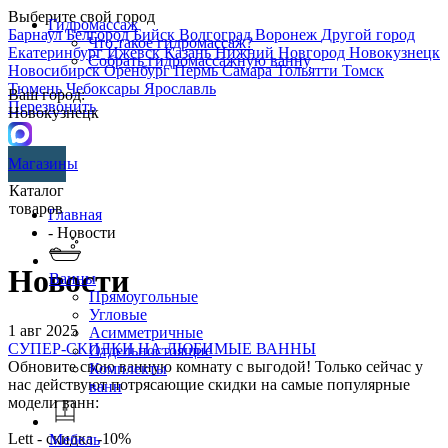
Выберите свой город
Гидромассаж
Барнаул
Белгород
Бийск
Волгоград
Воронеж
Другой город
Что такое гидромассаж?
Екатеринбург
Ижевск
Казань
Нижний Новгород
Новокузнецк
Собрать гидромассажную ванну
Новосибирск
Оренбург
Пермь
Самара
Тольятти
Томск
Тюмень
Чебоксары
Ярославль
Ваш город:
Перезвонить
Новокузнецк
Магазины
Каталог
товаров
Главная
- Новости
Новости
Ванны
Прямоугольные
Угловые
1 авг 2025
Асимметричные
СУПЕР-СКИДКИ НА ЛЮБИМЫЕ ВАННЫ
Отдельностоящие
Обновите свою ванную комнату с выгодой! Только сейчас у
Комплекты
нас действуют потрясающие скидки на самые популярные
ванн
модели ванн:
Lett - скидка -10%
Мебель