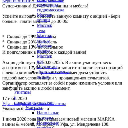
Бери БОЛЬШЕ - плати меньше!
комплекты
Супер-скидки! До -25% на ванны и мебель!
гидромассажа
Массаж
Успейте выгодно обновить ванную комнату с акцией «Бери
общий
больше - плати меньше» до 30.06:
Массаж
тела
Массаж
* Скидка до 25% на ванны
спины
* Скидка до 20% на мебель
Массаж
* Скидка до 13% на остальное
шиацу
И подголовник в подарок к каждой ванне!
Массаж
ног
Акция действует до 30.06.2025. В акции участвует весь
Подсветка
ассортимент. Глубина скидки зависит от количества позиций
Дополнительные
в чеке и комплектации заказа. Рекомендуем уточнять
опции
подробные условия акции у продавцов-консультантов.
Организатор оставляет за собой право изменить условия или
завершить акцию в любой момент.
Унитазы
и
17 июн 2020
полотенцесушители
Уфа - открытие нового магазина
Унитазы
Уважаемые Покупатели!
Напольные
унитазы
1 июля 2020 года мы открываем новый магазин MARKA
Подвесные
ванны & мебель, по адресу г. Уфа, ул. Менделеева 108.