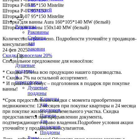
для
Шторка P-05 85*150 Mistelite
смесителей
Шторка P-07 95*150
Шторка P-07 95*150 Mistelite
Шторка для ванны Aura 160*105*140 MW (белый)
Раковины
Шторка для ванны 150х140 МW (белый)
Раковины
Сифоны
Количество ограничено. Подробности уточняйте у продавцов-
для
консультантов.
раковин
24 фев 2025
Скидка новоселам 20%
Специальное предложение для новосёлов:
Душевые
поддоны
* Скидка 15% на всю продукцию нашего производства.
и
* Скидка 7% на остальной ассортимент.
перегородки
* И приятный бонус – подголовник в подарок при покупке
Душевые
ванны!
поддоны
Карнизы
*Срок предоставления скидки с момента приобретения
для
недвижимости: 12 месяцев при покупке квартиры и 24 месяца
поддонов
при покупке жилого дома/земельного участка. Скидка
Панели
предоставляется при предъявлении документа,
для
подтверждающего право владения.Подробнее условия акции
поддонов
уточняйте у продавцов-консультантов.
Поддоны
Рамы