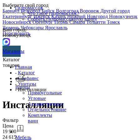
Выберите свой город
Гидромассаж
Барнаул
Белгород
Бийск
Волгоград
Воронеж
Другой город
Что такое гидромассаж?
Екатеринбург
Ижевск
Казань
Нижний Новгород
Новокузнецк
Собрать гидромассажную ванну
Новосибирск
Оренбург
Пермь
Самара
Тольятти
Томск
Тюмень
Чебоксары
Ярославль
Ваш город:
Перезвонить
Новокузнецк
Магазины
Каталог
товаров
Главная
-
Каталог
-
Санфаянс
-
Унитазы
Ванны
- Инсталляции
Прямоугольные
Угловые
Инсталляции
Асимметричные
Отдельностоящие
Комплекты
Фильтр
ванн
Цена
19 990
24 615
Мебель