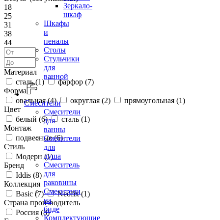
Зеркало-
18
шкаф
25
Шкафы
31
и
38
пеналы
44
Столы
Стульчики
для
Материал
ванной
сталь (
1
)
фарфор (
7
)
Форма
овальная (
4
)
округлая (
2
)
прямоугольная (
1
)
Смесители
Цвет
Смесители
белый (
6
)
сталь (
1
)
для
Монтаж
ванны
подвесные (
6
)
Смесители
Стиль
для
душа
Модерн (
1
)
Смеситель
Бренд
для
Iddis (
8
)
раковины
Коллекция
Смесители
Basic (
7
)
Neofix (
1
)
на
Страна производитель
биде
Россия (
8
)
Комплектующие