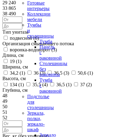
29 240
Готовые
33 865
интерьеры
38 490
Коллекции
мебели
Тумбы
и
Тип унитаза
столешницы
подвесной (
6
)
Тумба
Организация смывающего потока
Панель
воронка-водоворот (
3
)
с
Длина, см
раковиной
19 (
1
)
Столешницы
Ширина, см
без
34,2 (
1
)
36 (
3
)
36,5 (
3
)
50,6 (
1
)
раковины
Высота, см
Тумба
134 (
1
)
35,5 (
4
)
36,5 (
1
)
37 (
2
)
с
Глубина, см
раковиной
48
Подстолье
49
для
50
столешницы
51
Зеркала,
52
полки,
зеркало-
шкаф
Зеркало
Вес, кг (без упаковки)