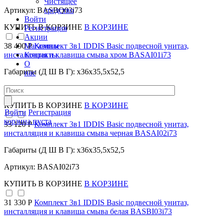
Чистящее
средство
Артикул: BASBQ03i73
Войти
КУПИТЬ
В КОРЗИНЕ
В КОРЗИНЕ
Регистрация
Акции
Магазины
38 490 Р
Комплект 3в1 IDDIS Basic подвесной унитаз,
Контакты
инсталляция и клавиша смыва хром BASAI01i73
О
Габариты (Д Ш В Г): x36x35,5x52,5
нас
Артикул: BASAI01i73
КУПИТЬ
В КОРЗИНЕ
В КОРЗИНЕ
Войти
Регистрация
корзина пуста
33 120 Р
Комплект 3в1 IDDIS Basic подвесной унитаз,
инсталляция и клавиша смыва черная BASAI02i73
Габариты (Д Ш В Г): x36x35,5x52,5
Артикул: BASAI02i73
КУПИТЬ
В КОРЗИНЕ
В КОРЗИНЕ
31 330 Р
Комплект 3в1 IDDIS Basic подвесной унитаз,
инсталляция и клавиша смыва белая BASBI03i73