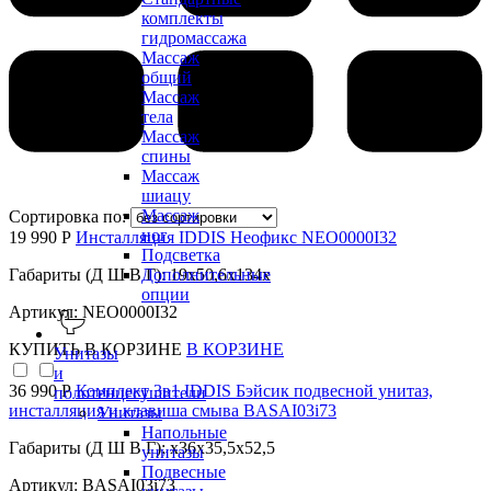
комплекты
гидромассажа
Массаж
общий
Массаж
тела
Массаж
спины
Массаж
шиацу
Массаж
Сортировка по:
ног
19 990 Р
Инсталляция IDDIS Неофикс NEO0000I32
Подсветка
Габариты (Д Ш В Г): 19x50,6x134x
Дополнительные
опции
Артикул: NEO0000I32
КУПИТЬ
В КОРЗИНЕ
В КОРЗИНЕ
Унитазы
и
36 990 Р
Комплект 3в1 IDDIS Бэйсик подвесной унитаз,
полотенцесушители
инсталляция и клавиша смыва BASAI03i73
Унитазы
Напольные
Габариты (Д Ш В Г): x36x35,5x52,5
унитазы
Подвесные
Артикул: BASAI03i73