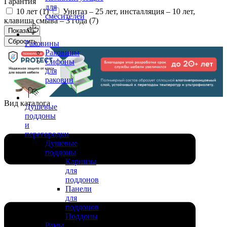
Гарантия
для
10 лет (
1
)
Унитаз – 25 лет, инсталляция – 10 лет,
смесителей
клавиша смыва – 3 года (
7
)
Раковины
Раковины
Сифоны
для
раковин
Вид каталога
Душевые
поддоны
и
перегородки
Душевые
поддоны
Карнизы
для
поддонов
Панели
для
поддонов
Поддоны
Рамы