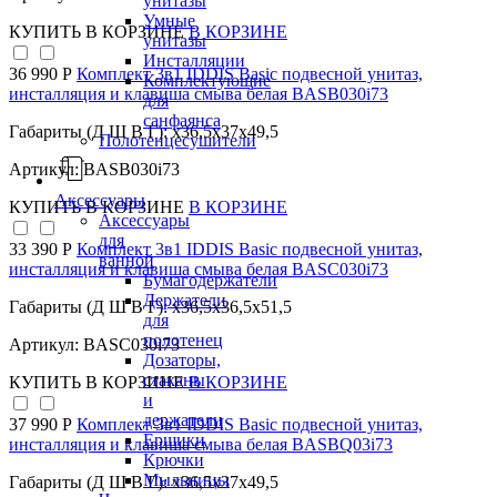
унитазы
Умные
КУПИТЬ
В КОРЗИНЕ
В КОРЗИНЕ
унитазы
Инсталляции
36 990 Р
Комплект 3в1 IDDIS Basic подвесной унитаз,
Комплектующие
инсталляция и клавиша смыва белая BASB030i73
для
санфаянса
Габариты (Д Ш В Г): x36,5x37x49,5
Полотенцесушители
Артикул: BASB030i73
Аксессуары
КУПИТЬ
В КОРЗИНЕ
В КОРЗИНЕ
Аксессуары
для
33 390 Р
Комплект 3в1 IDDIS Basic подвесной унитаз,
ванной
инсталляция и клавиша смыва белая BASC030i73
Бумагодержатели
Держатели
Габариты (Д Ш В Г): x36,5x36,5x51,5
для
полотенец
Артикул: BASC030i73
Дозаторы,
стаканы
КУПИТЬ
В КОРЗИНЕ
В КОРЗИНЕ
и
держатели
37 990 Р
Комплект 3в1 IDDIS Basic подвесной унитаз,
Ершики
инсталляция и клавиша смыва белая BASBQ03i73
Крючки
Мыльницы
Габариты (Д Ш В Г): x36,5x37x49,5