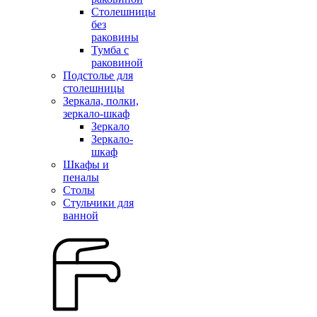
Столешницы
без
раковины
Тумба с
раковиной
Подстолье для
столешницы
Зеркала, полки,
зеркало-шкаф
Зеркало
Зеркало-
шкаф
Шкафы и
пеналы
Столы
Стульчики для
ванной