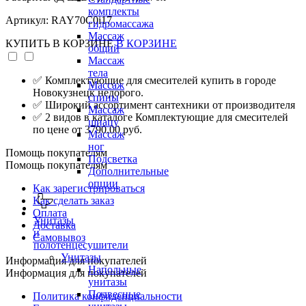
комплекты
Артикул: RAY70C0i17
гидромассажа
Массаж
КУПИТЬ
В КОРЗИНЕ
В КОРЗИНЕ
общий
Массаж
тела
✅ Комплектующие для смесителей купить в городе
Массаж
Новокузнецк недорого.
спины
✅ Широкий ассортимент сантехники от производителя
Массаж
✅ 2 видов в каталоге Комплектующие для смесителей
шиацу
по цене от 3790.00 руб.
Массаж
ног
Помощь покупателям
Подсветка
Помощь покупателям
Дополнительные
опции
Как зарегистрироваться
Как сделать заказ
Оплата
Унитазы
Доставка
и
Самовывоз
полотенцесушители
Унитазы
Информация для покупателей
Напольные
Информация для покупателей
унитазы
Подвесные
Политика конфиденциальности