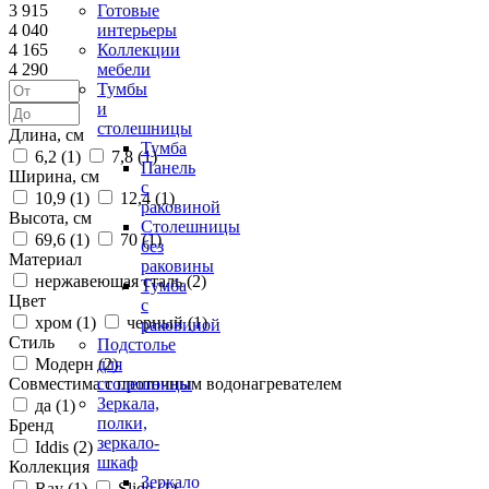
3 915
Готовые
4 040
интерьеры
4 165
Коллекции
4 290
мебели
Тумбы
и
столешницы
Длина, см
Тумба
6,2 (
1
)
7,8 (
1
)
Панель
Ширина, см
с
10,9 (
1
)
12,4 (
1
)
раковиной
Высота, см
Столешницы
69,6 (
1
)
70 (
1
)
без
Материал
раковины
нержавеющая сталь (
2
)
Тумба
Цвет
с
хром (
1
)
черный (
1
)
раковиной
Стиль
Подстолье
Модерн (
2
)
для
Совместима с проточным водонагревателем
столешницы
Зеркала,
да (
1
)
полки,
Бренд
зеркало-
Iddis (
2
)
шкаф
Коллекция
Зеркало
Ray (
1
)
Slide (
1
)