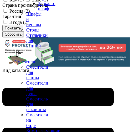
Зеркало-
Страна производитель
шкаф
Россия (
2
)
Шкафы
Гарантия
и
3 года (
2
)
пеналы
Столы
Стульчики
для
ванной
Смесители
Смесители
Вид каталога
для
ванны
Смесители
для
душа
Смеситель
для
раковины
Смесители
на
биде
Комплектующие