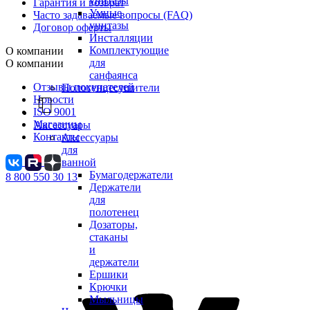
унитазы
Гарантия и возврат
Умные
Часто задаваемые вопросы (FAQ)
унитазы
Договор оферты
Инсталляции
Комплектующие
О компании
для
О компании
санфаянса
Отзывы покупателей
Полотенцесушители
Новости
ISO 9001
Магазины
Аксессуары
Контакты
Аксессуары
для
ванной
Бумагодержатели
8 800 550 30 13
Держатели
для
полотенец
Дозаторы,
стаканы
и
держатели
Ершики
Крючки
Мыльницы