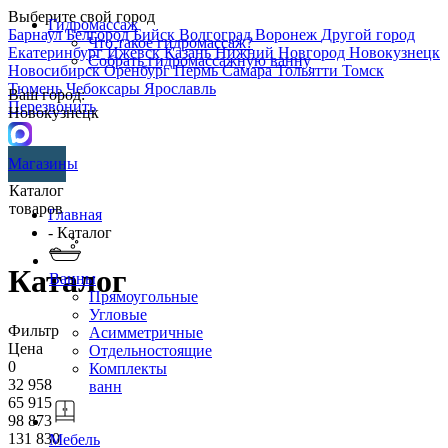
Выберите свой город
Гидромассаж
Барнаул
Белгород
Бийск
Волгоград
Воронеж
Другой город
Что такое гидромассаж?
Екатеринбург
Ижевск
Казань
Нижний Новгород
Новокузнецк
Собрать гидромассажную ванну
Новосибирск
Оренбург
Пермь
Самара
Тольятти
Томск
Тюмень
Чебоксары
Ярославль
Ваш город:
Перезвонить
Новокузнецк
Магазины
Каталог
товаров
Главная
- Каталог
Каталог
Ванны
Прямоугольные
Угловые
Фильтр
Асимметричные
Цена
Отдельностоящие
0
Комплекты
32 958
ванн
65 915
98 873
131 830
Мебель