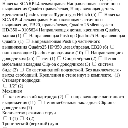
Навеска SCARPI-4 левая/правая Направляющая частичного
выдвижения Quadro правая/левая, Направляющая деталь
крепления Quadro, задняя Фурнитура Hettich (
5
)
Навеска
SCARPI-4 левая/правая Направляющая частичного
выдвижения, ЕВ20, правая/левая, Quadro 25 silent system
HD/350 – 9105624 Направляющая деталь крепления Quadro,
задняя (
1
)
Направляющая Push up Quadro25 Направляющая
Quadro (
1
)
Направляющая Push up частичного
выдвижения Quadro25 НР/350 ,левая/правая, ЕВ20 (
6
)
направляющие Quadro с доводчиком (
10
)
Направляющие с
доводчиком (
25
)
нет (
1
)
Опора чёрная (
2
)
Петля
мебельная вкладная Clip-on с доводчиком (
3
)
система
биде (
2
)
Со светодиодной подсветкой. Без выключателя -
выход свободный. Крепления к стене идут в комплекте. (
1
)
Стандарт подводки
1/2" (
2
)
Механизм
керамический картридж (
2
)
направляющие частичного
выдвижения (
11
)
Петля мебельная накладная Clip-on с
доводчиком (
7
)
Количество режимов струи
1 (
1
)
3 (
2
)
Тропический (верхний) душ