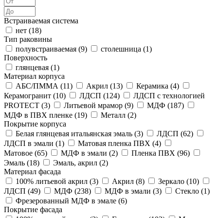
Встраиваемая система
нет (
18
)
Тип раковины
полувстраиваемая (
9
)
столешница (
1
)
Поверхность
глянцевая (
1
)
Материал корпуса
АБС/ПММА (
11
)
Акрил (
13
)
Керамика (
4
)
Керамогранит (
10
)
ЛДСП (
124
)
ЛДСП с технологией
PROTECT (
3
)
Литьевой мрамор (
9
)
МДФ (
187
)
МДФ в ПВХ пленке (
19
)
Металл (
2
)
Покрытие корпуса
Белая глянцевая итальянская эмаль (
3
)
ЛДСП (
62
)
ЛДСП в эмали (
1
)
Матовая пленка ПВХ (
4
)
Матовое (
65
)
МДФ в эмали (
2
)
Пленка ПВХ (
96
)
Эмаль (
18
)
Эмаль, акрил (
2
)
Материал фасада
100% литьевой акрил (
3
)
Акрил (
8
)
Зеркало (
10
)
ЛДСП (
49
)
МДФ (
238
)
МДФ в эмали (
3
)
Стекло (
1
)
Фрезерованный МДФ в эмале (
6
)
Покрытие фасада