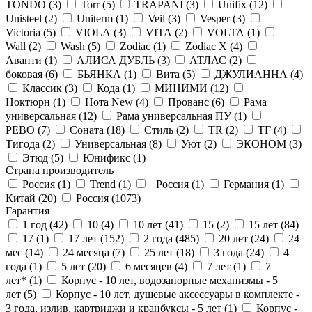
TONDO (
3
)
Torr (
5
)
TRAPANI (
3
)
Unifix (
12
)
Unisteel (
2
)
Uniterm (
1
)
Veil (
3
)
Vesper (
3
)
Victoria (
5
)
VIOLA (
3
)
VITA (
2
)
VOLTA (
1
)
Wall (
2
)
Wash (
5
)
Zodiac (
1
)
Zodiac X (
4
)
Аванти (
1
)
АЛИСА ДУБЛЬ (
3
)
АТЛАС (
2
)
боковая (
6
)
БЬЯНКА (
1
)
Вита (
5
)
ДЖУЛИАННА (
4
)
Классик (
3
)
Кода (
1
)
МИНИМИ (
12
)
Ноктюрн (
1
)
Нота New (
4
)
Прованс (
6
)
Рама
универсальная (
12
)
Рама универсальная ПУ (
1
)
РЕВО (
7
)
Соната (
18
)
Стиль (
2
)
ТR (
2
)
ТГ (
4
)
Тигода (
2
)
Универсальная (
8
)
Уют (
2
)
ЭКОНОМ (
3
)
Этюд (
5
)
Юнификс (
1
)
Страна производитель
Россия (
1
)
Trend (
1
)
Россия (
1
)
Германия (
1
)
Китай (
20
)
Россия (
1073
)
Гарантия
1 год (
42
)
10 (
4
)
10 лет (
41
)
15 (
2
)
15 лет (
84
)
17 (
1
)
17 лет (
152
)
2 года (
485
)
20 лет (
24
)
24
мес (
14
)
24 месяца (
7
)
25 лет (
18
)
3 года (
24
)
4
года (
1
)
5 лет (
20
)
6 месяцев (
4
)
7 лет (
1
)
7
лет* (
1
)
Корпус - 10 лет, водозапорные механизмы - 5
лет (
5
)
Корпус - 10 лет, душевые аксессуары в комплекте -
3 года, излив, картриджи и кранбуксы - 5 лет (
1
)
Корпус -