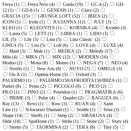
Freya (
1
)
Freya New (
4
)
Gaula (
19
)
GC-4 (
2
)
GD-
12 (
1
)
GD-8 (
1
)
GENESIS (
1
)
Glace (
2
)
GRACIA (
15
)
GRUNGE LOFT (
52
)
IBIZA (
2
)
ICON (
1
)
Iryda (
1
)
JULIANNA (
12
)
JULY (
3
)
KLEO (
1
)
KLEO/VITA (
1
)
KORSIKA (
4
)
Kvadro (
3
)
Laura (
5
)
LETT (
1
)
LIBRA (
1
)
LIDO (
3
)
LIL (
5
)
Lily (
5
)
Lina (
5
)
Lina Classic (
2
)
LINEA (
5
)
Lira (
5
)
Loft (
6
)
LOVE (
4
)
LUXE (
4
)
Maid (
3
)
Male (
1
)
MEDEA (
2
)
Melody (
17
)
Mila (
4
)
MIRA (
7
)
MIX (
12
)
MODERN (
16
)
Moduo (
2
)
Mona (
8
)
Monro (
1
)
NEGA (
7
)
NEO (
4
)
Neofix (
1
)
New Aris (
8
)
NUVO (
7
)
OMEGA (
3
)
On-X (
1
)
Optima Home (
3
)
Oxford (
3
)
PALERMO (
1
)
PALERMO150/AFRODITA150/IBIZA (
1
)
Parker (
8
)
Penta (
2
)
PICCOLO (
9
)
PICO (
2
)
PILO (
1
)
PINO (
2
)
Poseidon (
1
)
PRAGMATIKA (
6
)
PRIME (
3
)
Pulse (
4
)
Quadro (
2
)
RAGUZA (
6
)
Ray (
13
)
Revo (
1
)
Row (
3
)
RUAN (
4
)
Santi
Line (
1
)
Schwarzer Diamant (
1
)
Seattle (
1
)
Sena (
3
)
Shape (
14
)
Shelfy (
1
)
Simp (
2
)
SIRAKUSA (
4
)
Slide (
18
)
SpaHome (
1
)
Stella (
1
)
Stone (
2
)
Story (
4
)
Stretto (
5
)
TAORMINA (
2
)
TERA (
8
)
Tiny (
5
)