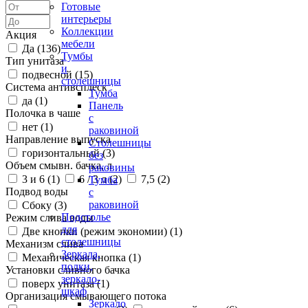
Готовые
интерьеры
Коллекции
Акция
мебели
Да (
136
)
Тумбы
Тип унитаза
и
подвесной (
15
)
столешницы
Система антивсплеск
Тумба
да (
1
)
Панель
Полочка в чаше
с
нет (
1
)
раковиной
Направление выпуска
Столешницы
горизонтальный (
3
)
без
Объем смывн. бачка, л
раковины
3 и 6 (
1
)
6 / 3 л (
2
)
7,5 (
2
)
Тумба
Подвод воды
с
раковиной
Сбоку (
3
)
Подстолье
Режим слива воды
для
Две кнопки (режим экономии) (
1
)
столешницы
Механизм слива
Зеркала,
Механическая кнопка (
1
)
полки,
Установки сливного бачка
зеркало-
поверх унитаза (
1
)
шкаф
Организация смывающего потока
Зеркало