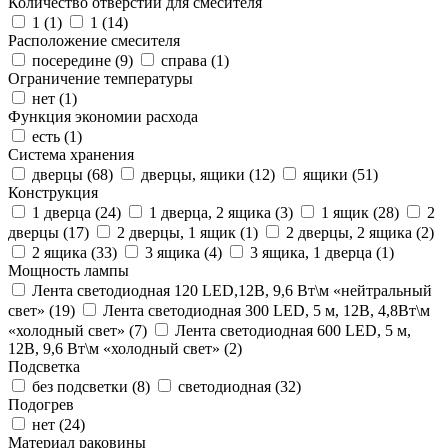
Количество отверстий для смесителя
1 (
1
)
1 (
14
)
Расположение смесителя
посередине (
9
)
справа (
1
)
Ограничение температуры
нет (
1
)
Функция экономии расхода
есть (
1
)
Система хранения
дверцы (
68
)
дверцы, ящики (
12
)
ящики (
51
)
Конструкция
1 дверца (
24
)
1 дверца, 2 ящика (
3
)
1 ящик (
28
)
2
дверцы (
17
)
2 дверцы, 1 ящик (
1
)
2 дверцы, 2 ящика (
2
)
2 ящика (
33
)
3 ящика (
4
)
3 ящика, 1 дверца (
1
)
Мощность лампы
Лента светодиодная 120 LED,12В, 9,6 Вт\м «нейтральный
свет» (
19
)
Лента светодиодная 300 LED, 5 м, 12В, 4,8Вт\м
«холодный свет» (
7
)
Лента светодиодная 600 LED, 5 м,
12В, 9,6 Вт\м «холодный свет» (
2
)
Подсветка
без подсветки (
8
)
светодиодная (
32
)
Подогрев
нет (
24
)
Материал раковины