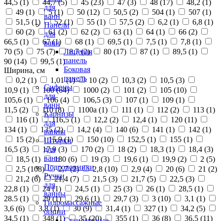
44,5 (
1
)
44,7 (
5
)
45 (
23
)
47 (
3
)
48 (
17
)
48,2 (
1
)
для
49 (
1
)
5 (
1
)
50 (
12
)
50,5 (
2
)
504 (
1
)
507 (
1
)
ванн
51,5 (
1
)
52 (
1
)
55 (
1
)
57,5 (
2
)
6,2 (
1
)
6,8 (
1
)
Панели
60 (
2
)
61 (
2
)
62 (
2
)
63 (
1
)
64 (
1
)
66 (
2
)
для
66,5 (
1
)
67 (
1
)
68 (
1
)
69,5 (
1
)
7,5 (
1
)
7,8 (
1
)
ванн
70 (
5
)
75 (
7
)
8,7 (
2
)
80 (
17
)
87 (
1
)
89,5 (
1
)
Лицевая
панель
90 (
14
)
99,5 (
1
)
Боковая
Ширина, см
панель
0,2 (
1
)
1,01 (
1
)
10 (
2
)
10,3 (
2
)
10,5 (
3
)
Сифоны
10,9 (
1
)
100 (
64
)
1000 (
2
)
101 (
2
)
105 (
10
)
для
105,6 (
1
)
106 (
4
)
106,5 (
3
)
107 (
1
)
109 (
1
)
ванн
11,5 (
2
)
110 (
8
)
1100а (
1
)
111 (
1
)
112 (
2
)
113 (
1
)
Карнизы
116 (
1
)
116,5 (
1
)
12,2 (
2
)
12,4 (
1
)
120 (
11
)
для
134 (
1
)
135 (
2
)
14,2 (
4
)
140 (
6
)
141 (
1
)
142 (
1
)
ванны
15 (
2
)
15,9 (
1
)
150 (
10
)
152,5 (
1
)
155 (
1
)
Шторки
16,5 (
3
)
17,9 (
3
)
170 (
2
)
18 (
2
)
18,3 (
1
)
18,4 (
3
)
для
ванн
18,5 (
1
)
180 (
6
)
19 (
3
)
19,6 (
1
)
19,9 (
2
)
2 (
5
)
Подголовники
2,5 (
108
)
2,7 (
2
)
2,8 (
10
)
2,9 (
4
)
20 (
6
)
21 (
2
)
Ручки
21,2 (
6
)
21,4 (
7
)
21,5 (
3
)
21,7 (
5
)
22,5 (
3
)
для
22,8 (
1
)
24 (
1
)
24,5 (
1
)
25 (
3
)
26 (
1
)
28,5 (
1
)
ванны
28.5 (
1
)
29 (
1
)
29,6 (
1
)
29,7 (
3
)
3 (
10
)
3,1 (
1
)
Гидромассажные
3,6 (
6
)
3,8 (
1
)
30 (
9
)
31,4 (
1
)
327 (
1
)
34,2 (
5
)
опции
34,5 (
1
)
348 (
1
)
35 (
20
)
355 (
1
)
36 (
8
)
36,5 (
11
)
Стандартные