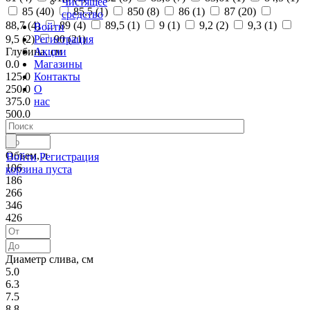
Чистящее
85 (
40
)
85,5 (
1
)
850 (
8
)
86 (
1
)
87 (
20
)
средство
88,7 (
4
)
89 (
4
)
89,5 (
1
)
9 (
1
)
9,2 (
2
)
9,3 (
1
)
Войти
Регистрация
9,5 (
2
)
90 (
21
)
Акции
Глубина, см
Магазины
0.0
Контакты
125.0
О
250.0
нас
375.0
500.0
Объем, л
Войти
Регистрация
106
корзина пуста
186
266
346
426
Диаметр слива, см
5.0
6.3
7.5
8.8