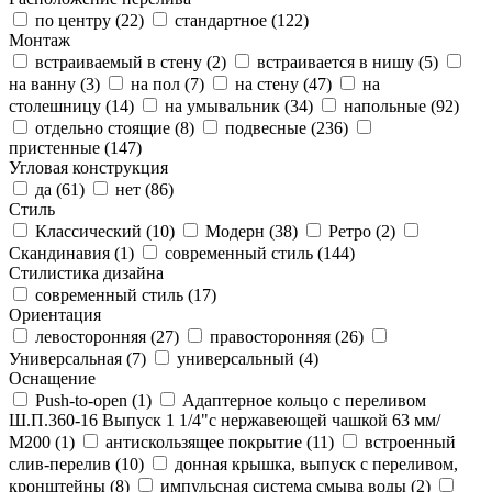
по центру (
22
)
стандартное (
122
)
Монтаж
встраиваемый в стену (
2
)
встраивается в нишу (
5
)
на ванну (
3
)
на пол (
7
)
на стену (
47
)
на
столешницу (
14
)
на умывальник (
34
)
напольные (
92
)
отдельно стоящие (
8
)
подвесные (
236
)
пристенные (
147
)
Угловая конструкция
да (
61
)
нет (
86
)
Стиль
Классический (
10
)
Модерн (
38
)
Ретро (
2
)
Скандинавия (
1
)
современный стиль (
144
)
Стилистика дизайна
современный стиль (
17
)
Ориентация
левосторонняя (
27
)
правосторонняя (
26
)
Универсальная (
7
)
универсальный (
4
)
Оснащение
Push-to-open (
1
)
Адаптерное кольцо с переливом
Ш.П.360-16 Выпуск 1 1/4"с нержавеющей чашкой 63 мм/
М200 (
1
)
антискользящее покрытие (
11
)
встроенный
слив-перелив (
10
)
донная крышка, выпуск с переливом,
кронштейны (
8
)
импульсная система смыва воды (
2
)