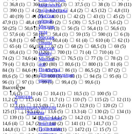
36,8 (
1
)
360 (
1
)
37 (
3
)
37,5 (
1
)
38 (
3
)
39 (
11
)
комплекты
390 (
1
)
4 (
2
)
4,2 (
1
)
4,4 (
2
)
4,5 (
12
)
4,8 (
11
)
гидромассажа
Массаж
40 (
19
)
41 (
2
)
410 (
1
)
42 (
2
)
43 (
1
)
45 (
2
)
общий
47,9 (
1
)
48,4 (
1
)
49 (
2
)
5 (
30
)
5,5 (
1
)
5,6 (
2
)
Массаж
50 (
25
)
50,6 (
1
)
55 (
3
)
56 (
5
)
56,4 (
1
)
56,6 (
1
)
тела
57,6 (
4
)
58 (
4
)
58,4 (
1
)
59 (
15
)
590 (
1
)
6 (
3
)
Массаж
6,8 (
1
)
60 (
94
)
60,4 (
4
)
61 (
4
)
610 (
4
)
62 (
1
)
спины
65 (
4
)
66 (
10
)
67 (
2
)
68 (
2
)
68,5 (
3
)
69 (
5
)
Массаж
69,4 (
1
)
70 (
120
)
700 (
1
)
71 (
4
)
710 (
4
)
шиацу
74 (
2
)
74,6 (
4
)
75 (
62
)
76,5 (
1
)
77 (
3
)
78 (
2
)
Массаж
79 (
4
)
8,9 (
1
)
80 (
80
)
80,6 (
1
)
800 (
1
)
81 (
6
)
ног
Подсветка
84 (
3
)
84,6 (
1
)
85 (
3
)
86 (
1
)
86,5 (
2
)
87 (
2
)
Дополнительные
89,6 (
5
)
90 (
49
)
900 (
1
)
93 (
1
)
94 (
5
)
95 (
6
)
опции
96 (
1
)
97 (
1
)
99 (
3
)
99,4 (
3
)
99,6 (
1
)
Высота, см
1,6 (
2
)
10 (
4
)
10,4 (
1
)
10,5 (
1
)
100 (
5
)
Унитазы
11,2 (
2
)
11,5 (
4
)
11,7 (
1
)
110 (
7
)
115 (
2
)
12 (
11
)
и
12,1 (
1
)
12,5 (
9
)
12,6 (
1
)
12,9 (
1
)
120 (
2
)
полотенцесушители
125 (
1
)
13,5 (
4
)
13,6 (
5
)
13.3 (
4
)
130 (
2
)
134 (
1
)
Унитазы
139 (
1
)
14 (
1
)
14,1 (
2
)
14,2 (
1
)
14,3 (
2
)
Напольные
14,6 (
4
)
14,7 (
2
)
140 (
2
)
141 (
1
)
141,7 (
1
)
унитазы
Подвесные
144,8 (
1
)
145 (
1
)
1468 (
1
)
1472 (
1
)
15 (
7
)