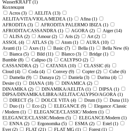
WasserKRAFT (
1
)
Коллекция
Acros (
3
)
AELITA (
13
)
AELITA/VITA/VIOLA/MEDEA (
1
)
Afina (
1
)
AFRODITA (
3
)
AFRODITA PALERMO IBIZA (
1
)
AFRODITA/CASSANDRA (
1
)
AGORA (
2
)
Aiger (
14
)
ALISA (
2
)
Amour (
2
)
Aris (
2
)
Art (
2
)
ASSOL (
4
)
ATLAS (
3
)
Atom (
1
)
AURA (
10
)
Avanti (
1
)
Axes (
1
)
Basic (
7
)
Bella (
1
)
Bella New (
6
)
Bianca (
5
)
Bild (
11
)
Blanco (
3
)
Bridge (
1
)
Bumble (
8
)
Calipso (
3
)
CALYPSO (
2
)
CASSANDRA (
2
)
CATANIA (
10
)
CLASSIC (
6
)
Cloud (
4
)
Coda (
4
)
Convey (
9
)
Copter (
2
)
Cube (
6
)
Damelia (
9
)
Danaya (
2
)
Daniela (
3
)
Darina (
4
)
Desire (
1
)
DIANA (
18
)
DINAMICA (
2
)
DINAMIKA (
2
)
DINAMIKA/AELITA (
1
)
DIPSA (
1
)
DIPSA/DINAMIKA/LIBRA/AELITA/CALYPSO/AGORA (
1
)
DIRECT (
5
)
DOLCE VITA (
4
)
Drum (
1
)
Duna (
11
)
Duo (
1
)
Eco (
2
)
ELEGANCE (
9
)
Elegance /Classic
/ Modern (
1
)
ELEGANCE/CLASSIC/ Modern (
1
)
ELEGANCE/CLASSIC/Modern (
5
)
ELEGANCE/Modern (
1
)
ENNA (
2
)
Ergonomika (
5
)
ESMA (
2
)
Estel (
1
)
Ever (
2
)
FLAT (
21
)
FLAT MG (
1
)
Forest (
1
)