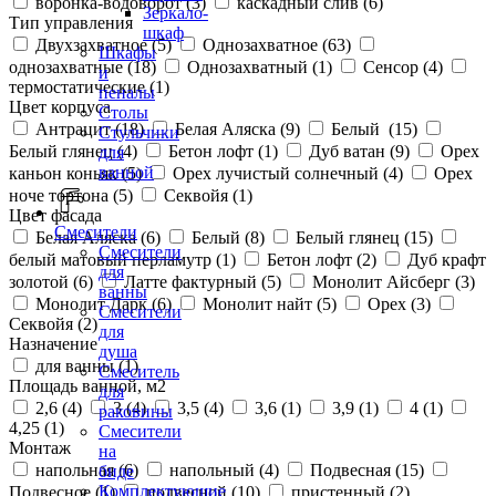
воронка-водоворот (
3
)
каскадный слив (
6
)
Зеркало-
Тип управления
шкаф
Двухзахватное (
5
)
Однозахватное (
63
)
Шкафы
однозахватные (
18
)
Однозахватный (
1
)
Сенсор (
4
)
и
термостатические (
1
)
пеналы
Цвет корпуса
Столы
Антрацит (
18
)
Белая Аляска (
9
)
Белый (
15
)
Стульчики
Белый глянец (
4
)
Бетон лофт (
1
)
Дуб ватан (
9
)
Орех
для
ванной
каньон коньяк (
5
)
Орех лучистый солнечный (
4
)
Орех
ноче тортона (
5
)
Секвойя (
1
)
Цвет фасада
Смесители
Белая Аляска (
6
)
Белый (
8
)
Белый глянец (
15
)
Смесители
белый матовый перламутр (
1
)
Бетон лофт (
2
)
Дуб крафт
для
золотой (
6
)
Латте фактурный (
5
)
Монолит Айсберг (
3
)
ванны
Монолит Дарк (
6
)
Монолит найт (
5
)
Орех (
3
)
Смесители
Секвойя (
2
)
для
Назначение
душа
для ванны (
1
)
Смеситель
Площадь ванной, м2
для
2,6 (
4
)
3 (
4
)
3,5 (
4
)
3,6 (
1
)
3,9 (
1
)
4 (
1
)
раковины
4,25 (
1
)
Смесители
Монтаж
на
напольная (
6
)
напольный (
4
)
Подвесная (
15
)
биде
Комплектующие
Подвесное (
1
)
подвесной (
10
)
пристенный (
2
)