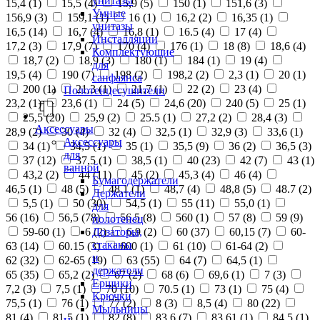
унитазы
15,4 (
1
)
15,5 (
4
)
15,9 (
5
)
150 (
1
)
151,6 (
3
)
Умные
156,9 (
3
)
159,1 (
1
)
16 (
1
)
16,2 (
2
)
16,35 (
1
)
унитазы
16,5 (
14
)
16,7 (
4
)
16,8 (
1
)
16.5 (
4
)
17 (
4
)
Инсталляции
17,2 (
3
)
17,9 (
7
)
170 (
4
)
176 (
1
)
18 (
8
)
18,6 (
4
)
Комплектующие
18,7 (
2
)
18,9 (
3
)
180 (
1
)
184 (
1
)
19 (
4
)
для
19,5 (
4
)
190 (
7
)
198 (
2
)
198,2 (
2
)
2,3 (
1
)
20 (
1
)
санфаянса
200 (
1
)
21,3 (
1
)
21,7 (
1
)
22 (
2
)
23 (
4
)
Полотенцесушители
23,2 (
1
)
23,6 (
1
)
24 (
5
)
24,6 (
20
)
240 (
5
)
25 (
1
)
25,5 (
20
)
25,9 (
2
)
25.5 (
1
)
27,2 (
2
)
28,4 (
3
)
Аксессуары
28,9 (
2
)
30 (
4
)
32 (
4
)
32,5 (
1
)
32,9 (
3
)
33,6 (
1
)
Аксессуары
34 (
1
)
34,5 (
1
)
35 (
1
)
35,5 (
9
)
36 (
2
)
36,5 (
3
)
для
37 (
12
)
37,5 (
1
)
38,5 (
1
)
40 (
23
)
42 (
7
)
43 (
1
)
ванной
43,2 (
2
)
44 (
11
)
45 (
2
)
45,3 (
4
)
46 (
4
)
Бумагодержатели
46,5 (
1
)
48 (
5
)
48,1 (
1
)
48,7 (
4
)
48,8 (
5
)
48.7 (
2
)
Держатели
5,5 (
1
)
50 (
30
)
54,5 (
1
)
55 (
11
)
55,0 (
1
)
для
56 (
16
)
56,5 (
78
)
56.5 (
8
)
560 (
1
)
57 (
8
)
59 (
9
)
полотенец
Дозаторы,
59-60 (
1
)
6 (
2
)
6,9 (
2
)
60 (
37
)
60,15 (
7
)
60-
стаканы
63 (
14
)
60.15 (
3
)
600 (
1
)
61 (
10
)
61-64 (
2
)
и
62 (
32
)
62-65 (
19
)
63 (
55
)
64 (
7
)
64,5 (
1
)
держатели
65 (
35
)
65,2 (
2
)
67 (
2
)
68 (
6
)
69,6 (
1
)
7 (
3
)
Ершики
7,2 (
3
)
7,5 (
1
)
70 (
10
)
70.5 (
1
)
73 (
1
)
75 (
4
)
Крючки
75,5 (
1
)
76 (
1
)
77 (
2
)
8 (
3
)
8,5 (
4
)
80 (
22
)
Мыльницы
81 (
4
)
81,5 (
1
)
82 (
8
)
83,6 (
7
)
83,61 (
1
)
84,5 (
1
)