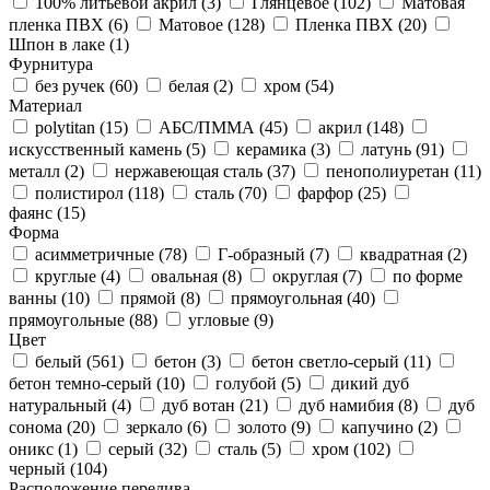
100% литьевой акрил (
3
)
Глянцевое (
102
)
Матовая
пленка ПВХ (
6
)
Матовое (
128
)
Пленка ПВХ (
20
)
Шпон в лаке (
1
)
Фурнитура
без ручек (
60
)
белая (
2
)
хром (
54
)
Материал
polytitan (
15
)
АБС/ПММА (
45
)
акрил (
148
)
искусственный камень (
5
)
керамика (
3
)
латунь (
91
)
металл (
2
)
нержавеющая сталь (
37
)
пенополиуретан (
11
)
полистирол (
118
)
сталь (
70
)
фарфор (
25
)
фаянс (
15
)
Форма
асимметричные (
78
)
Г-образный (
7
)
квадратная (
2
)
круглые (
4
)
овальная (
8
)
округлая (
7
)
по форме
ванны (
10
)
прямой (
8
)
прямоугольная (
40
)
прямоугольные (
88
)
угловые (
9
)
Цвет
белый (
561
)
бетон (
3
)
бетон светло-серый (
11
)
бетон темно-серый (
10
)
голубой (
5
)
дикий дуб
натуральный (
4
)
дуб вотан (
21
)
дуб намибия (
8
)
дуб
сонома (
20
)
зеркало (
6
)
золото (
9
)
капучино (
2
)
оникс (
1
)
серый (
32
)
сталь (
5
)
хром (
102
)
черный (
104
)
Расположение перелива