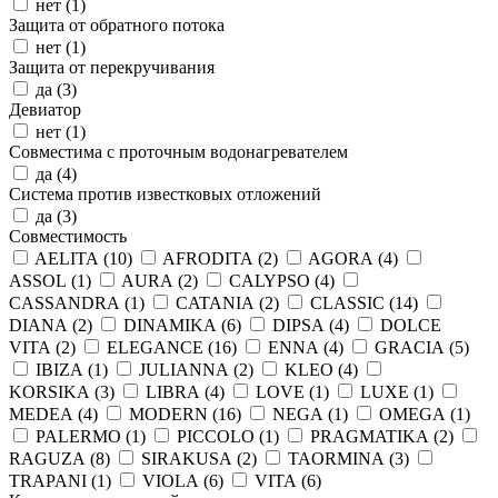
нет (
1
)
Защита от обратного потока
нет (
1
)
Защита от перекручивания
да (
3
)
Девиатор
нет (
1
)
Совместима с проточным водонагревателем
да (
4
)
Система против известковых отложений
да (
3
)
Совместимость
AELITA (
10
)
AFRODITA (
2
)
AGORA (
4
)
ASSOL (
1
)
AURA (
2
)
CALYPSO (
4
)
CASSANDRA (
1
)
CATANIA (
2
)
CLASSIC (
14
)
DIANA (
2
)
DINAMIKA (
6
)
DIPSA (
4
)
DOLCE
VITA (
2
)
ELEGANCE (
16
)
ENNA (
4
)
GRACIA (
5
)
IBIZA (
1
)
JULIANNA (
2
)
KLEO (
4
)
KORSIKA (
3
)
LIBRA (
4
)
LOVE (
1
)
LUXE (
1
)
MEDEA (
4
)
MODERN (
16
)
NEGA (
1
)
OMEGA (
1
)
PALERMO (
1
)
PICCOLO (
1
)
PRAGMATIKA (
2
)
RAGUZA (
8
)
SIRAKUSA (
2
)
TAORMINA (
3
)
TRAPANI (
1
)
VIOLA (
6
)
VITA (
6
)