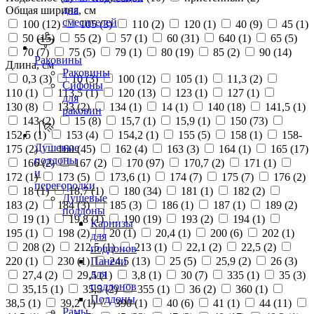
для
Общая ширина, см
смесителей
100 (
12
)
105 (
3
)
110 (
2
)
120 (
1
)
40 (
9
)
45 (
1
)
50 (
15
)
55 (
2
)
57 (
1
)
60 (
31
)
640 (
1
)
65 (
5
)
70 (
7
)
75 (
5
)
79 (
1
)
80 (
19
)
85 (
2
)
90 (
14
)
Раковины
Длина, см
Раковины
0,3 (
3
)
10 (
3
)
100 (
12
)
105 (
1
)
11,3 (
2
)
Сифоны
110 (
1
)
113,5 (
1
)
120 (
13
)
123 (
1
)
127 (
1
)
для
130 (
8
)
133 (
2
)
134 (
1
)
14 (
1
)
140 (
18
)
141,5 (
1
)
раковин
143 (
2
)
15 (
8
)
15,7 (
1
)
15,9 (
1
)
150 (
73
)
152,5 (
1
)
153 (
4
)
154,2 (
1
)
155 (
5
)
158 (
1
)
158-
Душевые
175 (
2
)
160 (
45
)
162 (
4
)
163 (
3
)
164 (
1
)
165 (
17
)
поддоны
166 (
2
)
167 (
2
)
170 (
97
)
170,7 (
2
)
171 (
1
)
и
172 (
1
)
173 (
5
)
173,6 (
1
)
174 (
7
)
175 (
7
)
176 (
2
)
перегородки
18 (
1
)
18,7 (
1
)
180 (
34
)
181 (
1
)
182 (
2
)
Душевые
183 (
2
)
184 (
3
)
185 (
3
)
186 (
1
)
187 (
1
)
189 (
2
)
поддоны
19 (
1
)
19,8 (
1
)
190 (
19
)
193 (
2
)
194 (
1
)
Карнизы
195 (
1
)
198 (
2
)
20 (
1
)
20,4 (
1
)
200 (
6
)
202 (
1
)
для
208 (
2
)
212,5 (
1
)
213 (
1
)
22,1 (
2
)
22,5 (
2
)
поддонов
220 (
1
)
230 (
1
)
24,5 (
13
)
25 (
5
)
25,9 (
2
)
26 (
3
)
Панели
для
27,4 (
2
)
29,5 (
1
)
3,8 (
1
)
30 (
7
)
335 (
1
)
35 (
3
)
поддонов
35,15 (
1
)
35,5 (
2
)
355 (
1
)
36 (
2
)
360 (
1
)
Поддоны
38,5 (
1
)
39,2 (
1
)
390 (
1
)
40 (
6
)
41 (
1
)
44 (
11
)
Рамы