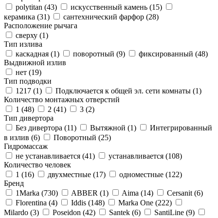
polytitan (
43
)
искусственный камень (
15
)
керамика (
31
)
сантехнический фарфор (
28
)
Расположение рычага
сверху (
1
)
Тип излива
каскадная (
1
)
поворотный (
9
)
фиксированный (
48
)
Выдвижной излив
нет (
19
)
Тип подводки
1217 (
1
)
Подключается к общей эл. сети комнаты (
1
)
Количество монтажных отверстий
1 (
48
)
2 (
41
)
3 (
2
)
Тип дивертора
Без дивертора (
11
)
Вытяжной (
1
)
Интегрированный
в излив (
6
)
Поворотный (
25
)
Гидромассаж
не устанавливается (
41
)
устанавливается (
108
)
Количество человек
1 (
16
)
двухместные (
17
)
одноместные (
122
)
Бренд
1Marka (
730
)
ABBER (
1
)
Aima (
14
)
Cersanit (
6
)
Florentina (
4
)
Iddis (
148
)
Marka One (
222
)
Milardo (
3
)
Poseidon (
42
)
Santek (
6
)
SantiLine (
9
)