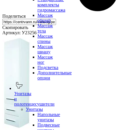
комплекты
гидромассажа
Массаж
Поделиться
общий
Массаж
Скопировать
тела
Артикул: У23256
Массаж
спины
Массаж
шиацу
Массаж
ног
Подсветка
Дополнительные
опции
Унитазы
и
полотенцесушители
Унитазы
Напольные
унитазы
Подвесные