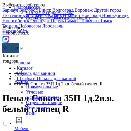
Выберите свой город
Гидромассаж
Барнаул
Белгород
Бийск
Волгоград
Воронеж
Другой город
Что такое гидромассаж?
Екатеринбург
Ижевск
Казань
Нижний Новгород
Новокузнецк
Собрать гидромассажную ванну
Новосибирск
Оренбург
Пермь
Самара
Тольятти
Томск
Тюмень
Чебоксары
Ярославль
Ваш город:
Перезвонить
Новокузнецк
Магазины
Каталог
товаров
Главная
-
Каталог
-
Мебель для ванной
-
Шкафы и Пеналы для ванной
Ванны
- Пенал Соната 35П 1д.2в.я. белый глянец R
Прямоугольные
Угловые
Пенал Соната 35П 1д.2в.я.
Асимметричные
Отдельностоящие
белый глянец R
Комплекты
ванн
Мебель