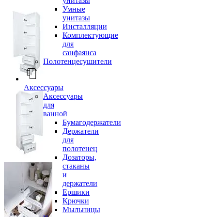
унитазы
Умные
унитазы
Инсталляции
Комплектующие
для
санфаянса
Полотенцесушители
Аксессуары
Аксессуары
для
ванной
Бумагодержатели
Держатели
для
полотенец
Дозаторы,
стаканы
и
держатели
Ершики
Крючки
Мыльницы