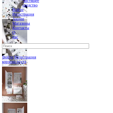
Чистящее
средство
Войти
Регистрация
Акции
Магазины
Контакты
О
нас
Войти
Регистрация
корзина пуста