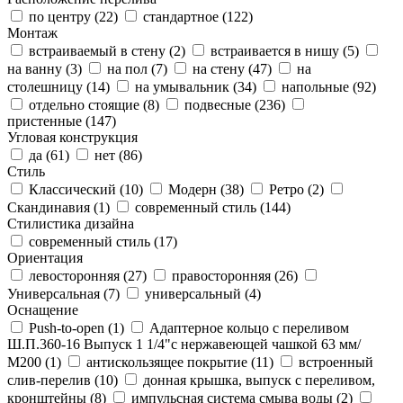
по центру (
22
)
стандартное (
122
)
Монтаж
встраиваемый в стену (
2
)
встраивается в нишу (
5
)
на ванну (
3
)
на пол (
7
)
на стену (
47
)
на
столешницу (
14
)
на умывальник (
34
)
напольные (
92
)
отдельно стоящие (
8
)
подвесные (
236
)
пристенные (
147
)
Угловая конструкция
да (
61
)
нет (
86
)
Стиль
Классический (
10
)
Модерн (
38
)
Ретро (
2
)
Скандинавия (
1
)
современный стиль (
144
)
Стилистика дизайна
современный стиль (
17
)
Ориентация
левосторонняя (
27
)
правосторонняя (
26
)
Универсальная (
7
)
универсальный (
4
)
Оснащение
Push-to-open (
1
)
Адаптерное кольцо с переливом
Ш.П.360-16 Выпуск 1 1/4"с нержавеющей чашкой 63 мм/
М200 (
1
)
антискользящее покрытие (
11
)
встроенный
слив-перелив (
10
)
донная крышка, выпуск с переливом,
кронштейны (
8
)
импульсная система смыва воды (
2
)