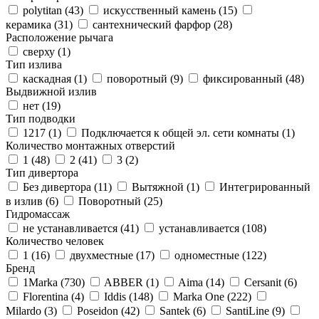
polytitan (
43
)
искусственный камень (
15
)
керамика (
31
)
сантехнический фарфор (
28
)
Расположение рычага
сверху (
1
)
Тип излива
каскадная (
1
)
поворотный (
9
)
фиксированный (
48
)
Выдвижной излив
нет (
19
)
Тип подводки
1217 (
1
)
Подключается к общей эл. сети комнаты (
1
)
Количество монтажных отверстий
1 (
48
)
2 (
41
)
3 (
2
)
Тип дивертора
Без дивертора (
11
)
Вытяжной (
1
)
Интегрированный
в излив (
6
)
Поворотный (
25
)
Гидромассаж
не устанавливается (
41
)
устанавливается (
108
)
Количество человек
1 (
16
)
двухместные (
17
)
одноместные (
122
)
Бренд
1Marka (
730
)
ABBER (
1
)
Aima (
14
)
Cersanit (
6
)
Florentina (
4
)
Iddis (
148
)
Marka One (
222
)
Milardo (
3
)
Poseidon (
42
)
Santek (
6
)
SantiLine (
9
)