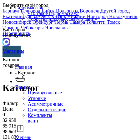
Выберите свой город
Гидромассаж
Барнаул
Белгород
Бийск
Волгоград
Воронеж
Другой город
Что такое гидромассаж?
Екатеринбург
Ижевск
Казань
Нижний Новгород
Новокузнецк
Собрать гидромассажную ванну
Новосибирск
Оренбург
Пермь
Самара
Тольятти
Томск
Тюмень
Чебоксары
Ярославль
Ваш город:
Перезвонить
Новокузнецк
Магазины
Каталог
товаров
Главная
- Каталог
Каталог
Ванны
Прямоугольные
Угловые
Фильтр
Асимметричные
Цена
Отдельностоящие
0
Комплекты
32 958
ванн
65 915
98 873
131 830
Мебель