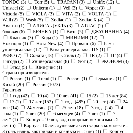
TONDO (
3
)
Torr (
5
)
TRAPANI (
3
)
Unifix (
12
)
Unisteel (
2
)
Uniterm (
1
)
Veil (
3
)
Vesper (
3
)
Victoria (
5
)
VIOLA (
3
)
VITA (
2
)
VOLTA (
1
)
Wall (
2
)
Wash (
5
)
Zodiac (
1
)
Zodiac X (
4
)
Аванти (
1
)
АЛИСА ДУБЛЬ (
3
)
АТЛАС (
2
)
боковая (
6
)
БЬЯНКА (
1
)
Вита (
5
)
ДЖУЛИАННА (
4
)
Классик (
3
)
Кода (
1
)
МИНИМИ (
12
)
Ноктюрн (
1
)
Нота New (
4
)
Прованс (
6
)
Рама
универсальная (
12
)
Рама универсальная ПУ (
1
)
РЕВО (
7
)
Соната (
18
)
Стиль (
2
)
ТR (
2
)
ТГ (
4
)
Тигода (
2
)
Универсальная (
8
)
Уют (
2
)
ЭКОНОМ (
3
)
Этюд (
5
)
Юнификс (
1
)
Страна производитель
Россия (
1
)
Trend (
1
)
Россия (
1
)
Германия (
1
)
Китай (
20
)
Россия (
1073
)
Гарантия
1 год (
42
)
10 (
4
)
10 лет (
41
)
15 (
2
)
15 лет (
84
)
17 (
1
)
17 лет (
152
)
2 года (
485
)
20 лет (
24
)
24
мес (
14
)
24 месяца (
7
)
25 лет (
18
)
3 года (
24
)
4
года (
1
)
5 лет (
20
)
6 месяцев (
4
)
7 лет (
1
)
7
лет* (
1
)
Корпус - 10 лет, водозапорные механизмы - 5
лет (
5
)
Корпус - 10 лет, душевые аксессуары в комплекте -
3 года, излив, картриджи и кранбуксы - 5 лет (
1
)
Корпус -