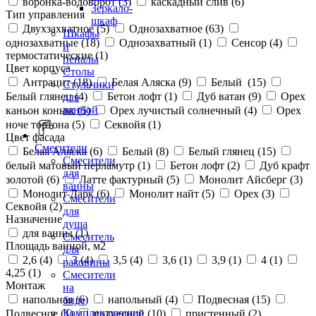
воронка-водоворот (
3
)
каскадный слив (
6
)
Зеркало-
Тип управления
шкаф
Двухзахватное (
5
)
Однозахватное (
63
)
Шкафы
однозахватные (
18
)
Однозахватный (
1
)
Сенсор (
4
)
и
термостатические (
1
)
пеналы
Цвет корпуса
Столы
Антрацит (
18
)
Белая Аляска (
9
)
Белый (
15
)
Стульчики
Белый глянец (
4
)
Бетон лофт (
1
)
Дуб ватан (
9
)
Орех
для
ванной
каньон коньяк (
5
)
Орех лучистый солнечный (
4
)
Орех
ноче тортона (
5
)
Секвойя (
1
)
Цвет фасада
Смесители
Белая Аляска (
6
)
Белый (
8
)
Белый глянец (
15
)
Смесители
белый матовый перламутр (
1
)
Бетон лофт (
2
)
Дуб крафт
для
золотой (
6
)
Латте фактурный (
5
)
Монолит Айсберг (
3
)
ванны
Монолит Дарк (
6
)
Монолит найт (
5
)
Орех (
3
)
Смесители
Секвойя (
2
)
для
Назначение
душа
для ванны (
1
)
Смеситель
Площадь ванной, м2
для
2,6 (
4
)
3 (
4
)
3,5 (
4
)
3,6 (
1
)
3,9 (
1
)
4 (
1
)
раковины
4,25 (
1
)
Смесители
Монтаж
на
напольная (
6
)
напольный (
4
)
Подвесная (
15
)
биде
Комплектующие
Подвесное (
1
)
подвесной (
10
)
пристенный (
2
)