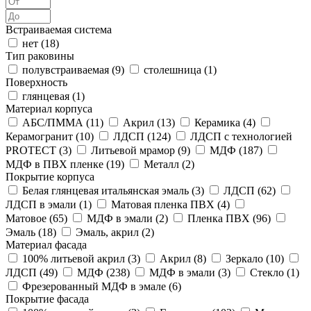
Встраиваемая система
нет (
18
)
Тип раковины
полувстраиваемая (
9
)
столешница (
1
)
Поверхность
глянцевая (
1
)
Материал корпуса
АБС/ПММА (
11
)
Акрил (
13
)
Керамика (
4
)
Керамогранит (
10
)
ЛДСП (
124
)
ЛДСП с технологией
PROTECT (
3
)
Литьевой мрамор (
9
)
МДФ (
187
)
МДФ в ПВХ пленке (
19
)
Металл (
2
)
Покрытие корпуса
Белая глянцевая итальянская эмаль (
3
)
ЛДСП (
62
)
ЛДСП в эмали (
1
)
Матовая пленка ПВХ (
4
)
Матовое (
65
)
МДФ в эмали (
2
)
Пленка ПВХ (
96
)
Эмаль (
18
)
Эмаль, акрил (
2
)
Материал фасада
100% литьевой акрил (
3
)
Акрил (
8
)
Зеркало (
10
)
ЛДСП (
49
)
МДФ (
238
)
МДФ в эмали (
3
)
Стекло (
1
)
Фрезерованный МДФ в эмале (
6
)
Покрытие фасада