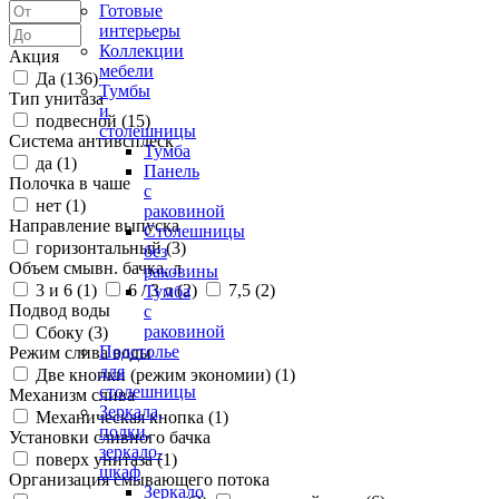
Готовые
интерьеры
Коллекции
Акция
мебели
Да (
136
)
Тумбы
Тип унитаза
и
подвесной (
15
)
столешницы
Система антивсплеск
Тумба
да (
1
)
Панель
Полочка в чаше
с
нет (
1
)
раковиной
Направление выпуска
Столешницы
горизонтальный (
3
)
без
Объем смывн. бачка, л
раковины
3 и 6 (
1
)
6 / 3 л (
2
)
7,5 (
2
)
Тумба
Подвод воды
с
раковиной
Сбоку (
3
)
Подстолье
Режим слива воды
для
Две кнопки (режим экономии) (
1
)
столешницы
Механизм слива
Зеркала,
Механическая кнопка (
1
)
полки,
Установки сливного бачка
зеркало-
поверх унитаза (
1
)
шкаф
Организация смывающего потока
Зеркало