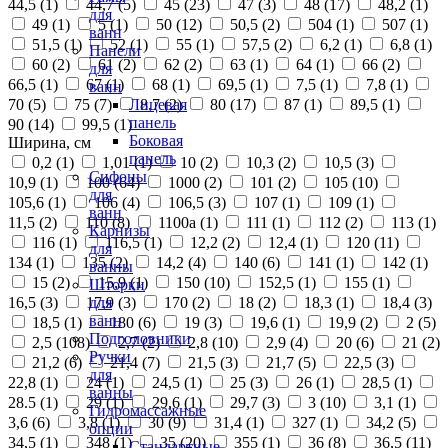
44,5 (
1
)
44,7 (
5
)
45 (
23
)
47 (
3
)
48 (
17
)
48,2 (
1
)
для
49 (
1
)
5 (
1
)
50 (
12
)
50,5 (
2
)
504 (
1
)
507 (
1
)
ванн
51,5 (
1
)
52 (
1
)
55 (
1
)
57,5 (
2
)
6,2 (
1
)
6,8 (
1
)
Панели
60 (
2
)
61 (
2
)
62 (
2
)
63 (
1
)
64 (
1
)
66 (
2
)
для
66,5 (
1
)
67 (
1
)
68 (
1
)
69,5 (
1
)
7,5 (
1
)
7,8 (
1
)
ванн
70 (
5
)
75 (
7
)
8,7 (
2
)
80 (
17
)
87 (
1
)
89,5 (
1
)
Лицевая
панель
90 (
14
)
99,5 (
1
)
Боковая
Ширина, см
панель
0,2 (
1
)
1,01 (
1
)
10 (
2
)
10,3 (
2
)
10,5 (
3
)
Сифоны
10,9 (
1
)
100 (
64
)
1000 (
2
)
101 (
2
)
105 (
10
)
для
105,6 (
1
)
106 (
4
)
106,5 (
3
)
107 (
1
)
109 (
1
)
ванн
11,5 (
2
)
110 (
8
)
1100а (
1
)
111 (
1
)
112 (
2
)
113 (
1
)
Карнизы
116 (
1
)
116,5 (
1
)
12,2 (
2
)
12,4 (
1
)
120 (
11
)
для
134 (
1
)
135 (
2
)
14,2 (
4
)
140 (
6
)
141 (
1
)
142 (
1
)
ванны
15 (
2
)
15,9 (
1
)
150 (
10
)
152,5 (
1
)
155 (
1
)
Шторки
16,5 (
3
)
17,9 (
3
)
170 (
2
)
18 (
2
)
18,3 (
1
)
18,4 (
3
)
для
ванн
18,5 (
1
)
180 (
6
)
19 (
3
)
19,6 (
1
)
19,9 (
2
)
2 (
5
)
Подголовники
2,5 (
108
)
2,7 (
2
)
2,8 (
10
)
2,9 (
4
)
20 (
6
)
21 (
2
)
Ручки
21,2 (
6
)
21,4 (
7
)
21,5 (
3
)
21,7 (
5
)
22,5 (
3
)
для
22,8 (
1
)
24 (
1
)
24,5 (
1
)
25 (
3
)
26 (
1
)
28,5 (
1
)
ванны
28.5 (
1
)
29 (
1
)
29,6 (
1
)
29,7 (
3
)
3 (
10
)
3,1 (
1
)
Гидромассажные
3,6 (
6
)
3,8 (
1
)
30 (
9
)
31,4 (
1
)
327 (
1
)
34,2 (
5
)
опции
34,5 (
1
)
348 (
1
)
35 (
20
)
355 (
1
)
36 (
8
)
36,5 (
11
)
Стандартные