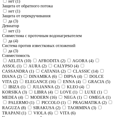
нет (
1
)
Защита от обратного потока
нет (
1
)
Защита от перекручивания
да (
3
)
Девиатор
нет (
1
)
Совместима с проточным водонагревателем
да (
4
)
Система против известковых отложений
да (
3
)
Совместимость
AELITA (
10
)
AFRODITA (
2
)
AGORA (
4
)
ASSOL (
1
)
AURA (
2
)
CALYPSO (
4
)
CASSANDRA (
1
)
CATANIA (
2
)
CLASSIC (
14
)
DIANA (
2
)
DINAMIKA (
6
)
DIPSA (
4
)
DOLCE
VITA (
2
)
ELEGANCE (
16
)
ENNA (
4
)
GRACIA (
5
)
IBIZA (
1
)
JULIANNA (
2
)
KLEO (
4
)
KORSIKA (
3
)
LIBRA (
4
)
LOVE (
1
)
LUXE (
1
)
MEDEA (
4
)
MODERN (
16
)
NEGA (
1
)
OMEGA (
1
)
PALERMO (
1
)
PICCOLO (
1
)
PRAGMATIKA (
2
)
RAGUZA (
8
)
SIRAKUSA (
2
)
TAORMINA (
3
)
TRAPANI (
1
)
VIOLA (
6
)
VITA (
6
)