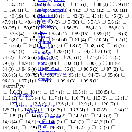
36,8 (
1
)
360 (
1
)
37 (
3
)
37,5 (
1
)
38 (
3
)
39 (
11
)
комплекты
390 (
1
)
4 (
2
)
4,2 (
1
)
4,4 (
2
)
4,5 (
12
)
4,8 (
11
)
гидромассажа
Массаж
40 (
19
)
41 (
2
)
410 (
1
)
42 (
2
)
43 (
1
)
45 (
2
)
общий
47,9 (
1
)
48,4 (
1
)
49 (
2
)
5 (
30
)
5,5 (
1
)
5,6 (
2
)
Массаж
50 (
25
)
50,6 (
1
)
55 (
3
)
56 (
5
)
56,4 (
1
)
56,6 (
1
)
тела
57,6 (
4
)
58 (
4
)
58,4 (
1
)
59 (
15
)
590 (
1
)
6 (
3
)
Массаж
6,8 (
1
)
60 (
94
)
60,4 (
4
)
61 (
4
)
610 (
4
)
62 (
1
)
спины
65 (
4
)
66 (
10
)
67 (
2
)
68 (
2
)
68,5 (
3
)
69 (
5
)
Массаж
69,4 (
1
)
70 (
120
)
700 (
1
)
71 (
4
)
710 (
4
)
шиацу
74 (
2
)
74,6 (
4
)
75 (
62
)
76,5 (
1
)
77 (
3
)
78 (
2
)
Массаж
79 (
4
)
8,9 (
1
)
80 (
80
)
80,6 (
1
)
800 (
1
)
81 (
6
)
ног
Подсветка
84 (
3
)
84,6 (
1
)
85 (
3
)
86 (
1
)
86,5 (
2
)
87 (
2
)
Дополнительные
89,6 (
5
)
90 (
49
)
900 (
1
)
93 (
1
)
94 (
5
)
95 (
6
)
опции
96 (
1
)
97 (
1
)
99 (
3
)
99,4 (
3
)
99,6 (
1
)
Высота, см
1,6 (
2
)
10 (
4
)
10,4 (
1
)
10,5 (
1
)
100 (
5
)
Унитазы
11,2 (
2
)
11,5 (
4
)
11,7 (
1
)
110 (
7
)
115 (
2
)
12 (
11
)
и
12,1 (
1
)
12,5 (
9
)
12,6 (
1
)
12,9 (
1
)
120 (
2
)
полотенцесушители
125 (
1
)
13,5 (
4
)
13,6 (
5
)
13.3 (
4
)
130 (
2
)
134 (
1
)
Унитазы
139 (
1
)
14 (
1
)
14,1 (
2
)
14,2 (
1
)
14,3 (
2
)
Напольные
14,6 (
4
)
14,7 (
2
)
140 (
2
)
141 (
1
)
141,7 (
1
)
унитазы
Подвесные
144,8 (
1
)
145 (
1
)
1468 (
1
)
1472 (
1
)
15 (
7
)