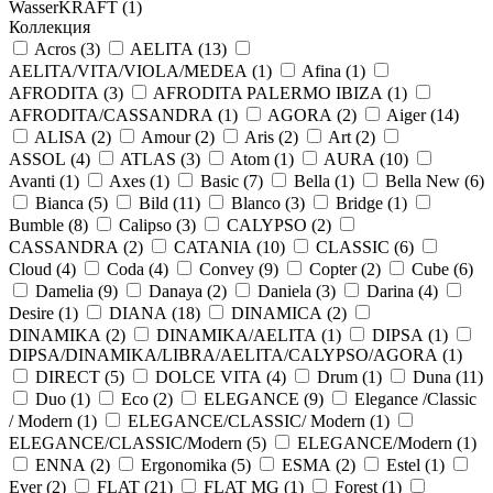
WasserKRAFT (
1
)
Коллекция
Acros (
3
)
AELITA (
13
)
AELITA/VITA/VIOLA/MEDEA (
1
)
Afina (
1
)
AFRODITA (
3
)
AFRODITA PALERMO IBIZA (
1
)
AFRODITA/CASSANDRA (
1
)
AGORA (
2
)
Aiger (
14
)
ALISA (
2
)
Amour (
2
)
Aris (
2
)
Art (
2
)
ASSOL (
4
)
ATLAS (
3
)
Atom (
1
)
AURA (
10
)
Avanti (
1
)
Axes (
1
)
Basic (
7
)
Bella (
1
)
Bella New (
6
)
Bianca (
5
)
Bild (
11
)
Blanco (
3
)
Bridge (
1
)
Bumble (
8
)
Calipso (
3
)
CALYPSO (
2
)
CASSANDRA (
2
)
CATANIA (
10
)
CLASSIC (
6
)
Cloud (
4
)
Coda (
4
)
Convey (
9
)
Copter (
2
)
Cube (
6
)
Damelia (
9
)
Danaya (
2
)
Daniela (
3
)
Darina (
4
)
Desire (
1
)
DIANA (
18
)
DINAMICA (
2
)
DINAMIKA (
2
)
DINAMIKA/AELITA (
1
)
DIPSA (
1
)
DIPSA/DINAMIKA/LIBRA/AELITA/CALYPSO/AGORA (
1
)
DIRECT (
5
)
DOLCE VITA (
4
)
Drum (
1
)
Duna (
11
)
Duo (
1
)
Eco (
2
)
ELEGANCE (
9
)
Elegance /Classic
/ Modern (
1
)
ELEGANCE/CLASSIC/ Modern (
1
)
ELEGANCE/CLASSIC/Modern (
5
)
ELEGANCE/Modern (
1
)
ENNA (
2
)
Ergonomika (
5
)
ESMA (
2
)
Estel (
1
)
Ever (
2
)
FLAT (
21
)
FLAT MG (
1
)
Forest (
1
)