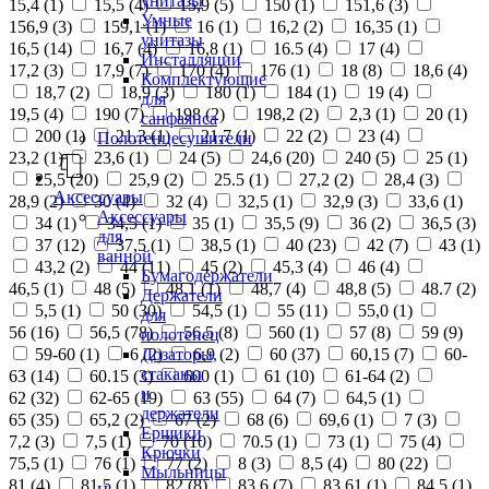
унитазы
15,4 (
1
)
15,5 (
4
)
15,9 (
5
)
150 (
1
)
151,6 (
3
)
Умные
156,9 (
3
)
159,1 (
1
)
16 (
1
)
16,2 (
2
)
16,35 (
1
)
унитазы
16,5 (
14
)
16,7 (
4
)
16,8 (
1
)
16.5 (
4
)
17 (
4
)
Инсталляции
17,2 (
3
)
17,9 (
7
)
170 (
4
)
176 (
1
)
18 (
8
)
18,6 (
4
)
Комплектующие
18,7 (
2
)
18,9 (
3
)
180 (
1
)
184 (
1
)
19 (
4
)
для
19,5 (
4
)
190 (
7
)
198 (
2
)
198,2 (
2
)
2,3 (
1
)
20 (
1
)
санфаянса
200 (
1
)
21,3 (
1
)
21,7 (
1
)
22 (
2
)
23 (
4
)
Полотенцесушители
23,2 (
1
)
23,6 (
1
)
24 (
5
)
24,6 (
20
)
240 (
5
)
25 (
1
)
25,5 (
20
)
25,9 (
2
)
25.5 (
1
)
27,2 (
2
)
28,4 (
3
)
Аксессуары
28,9 (
2
)
30 (
4
)
32 (
4
)
32,5 (
1
)
32,9 (
3
)
33,6 (
1
)
Аксессуары
34 (
1
)
34,5 (
1
)
35 (
1
)
35,5 (
9
)
36 (
2
)
36,5 (
3
)
для
37 (
12
)
37,5 (
1
)
38,5 (
1
)
40 (
23
)
42 (
7
)
43 (
1
)
ванной
43,2 (
2
)
44 (
11
)
45 (
2
)
45,3 (
4
)
46 (
4
)
Бумагодержатели
46,5 (
1
)
48 (
5
)
48,1 (
1
)
48,7 (
4
)
48,8 (
5
)
48.7 (
2
)
Держатели
5,5 (
1
)
50 (
30
)
54,5 (
1
)
55 (
11
)
55,0 (
1
)
для
56 (
16
)
56,5 (
78
)
56.5 (
8
)
560 (
1
)
57 (
8
)
59 (
9
)
полотенец
Дозаторы,
59-60 (
1
)
6 (
2
)
6,9 (
2
)
60 (
37
)
60,15 (
7
)
60-
стаканы
63 (
14
)
60.15 (
3
)
600 (
1
)
61 (
10
)
61-64 (
2
)
и
62 (
32
)
62-65 (
19
)
63 (
55
)
64 (
7
)
64,5 (
1
)
держатели
65 (
35
)
65,2 (
2
)
67 (
2
)
68 (
6
)
69,6 (
1
)
7 (
3
)
Ершики
7,2 (
3
)
7,5 (
1
)
70 (
10
)
70.5 (
1
)
73 (
1
)
75 (
4
)
Крючки
75,5 (
1
)
76 (
1
)
77 (
2
)
8 (
3
)
8,5 (
4
)
80 (
22
)
Мыльницы
81 (
4
)
81,5 (
1
)
82 (
8
)
83,6 (
7
)
83,61 (
1
)
84,5 (
1
)