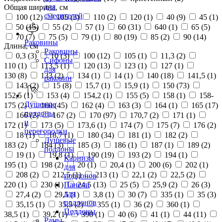
для
Общая ширина, см
смесителей
100 (
12
)
105 (
3
)
110 (
2
)
120 (
1
)
40 (
9
)
45 (
1
)
50 (
15
)
55 (
2
)
57 (
1
)
60 (
31
)
640 (
1
)
65 (
5
)
70 (
7
)
75 (
5
)
79 (
1
)
80 (
19
)
85 (
2
)
90 (
14
)
Раковины
Длина, см
Раковины
0,3 (
3
)
10 (
3
)
100 (
12
)
105 (
1
)
11,3 (
2
)
Сифоны
110 (
1
)
113,5 (
1
)
120 (
13
)
123 (
1
)
127 (
1
)
для
130 (
8
)
133 (
2
)
134 (
1
)
14 (
1
)
140 (
18
)
141,5 (
1
)
раковин
143 (
2
)
15 (
8
)
15,7 (
1
)
15,9 (
1
)
150 (
73
)
152,5 (
1
)
153 (
4
)
154,2 (
1
)
155 (
5
)
158 (
1
)
158-
Душевые
175 (
2
)
160 (
45
)
162 (
4
)
163 (
3
)
164 (
1
)
165 (
17
)
поддоны
166 (
2
)
167 (
2
)
170 (
97
)
170,7 (
2
)
171 (
1
)
и
172 (
1
)
173 (
5
)
173,6 (
1
)
174 (
7
)
175 (
7
)
176 (
2
)
перегородки
18 (
1
)
18,7 (
1
)
180 (
34
)
181 (
1
)
182 (
2
)
Душевые
183 (
2
)
184 (
3
)
185 (
3
)
186 (
1
)
187 (
1
)
189 (
2
)
поддоны
19 (
1
)
19,8 (
1
)
190 (
19
)
193 (
2
)
194 (
1
)
Карнизы
195 (
1
)
198 (
2
)
20 (
1
)
20,4 (
1
)
200 (
6
)
202 (
1
)
для
208 (
2
)
212,5 (
1
)
213 (
1
)
22,1 (
2
)
22,5 (
2
)
поддонов
220 (
1
)
230 (
1
)
24,5 (
13
)
25 (
5
)
25,9 (
2
)
26 (
3
)
Панели
для
27,4 (
2
)
29,5 (
1
)
3,8 (
1
)
30 (
7
)
335 (
1
)
35 (
3
)
поддонов
35,15 (
1
)
35,5 (
2
)
355 (
1
)
36 (
2
)
360 (
1
)
Поддоны
38,5 (
1
)
39,2 (
1
)
390 (
1
)
40 (
6
)
41 (
1
)
44 (
11
)
Рамы