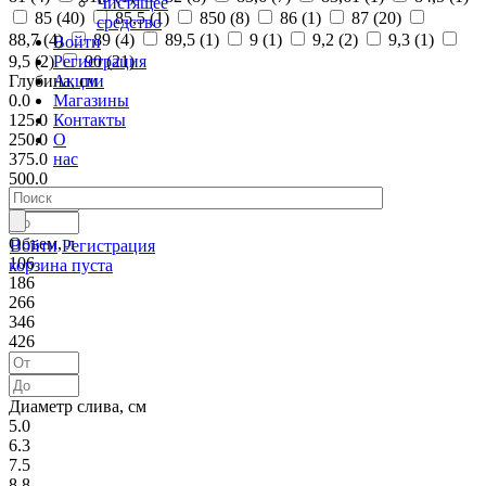
Чистящее
85 (
40
)
85,5 (
1
)
850 (
8
)
86 (
1
)
87 (
20
)
средство
88,7 (
4
)
89 (
4
)
89,5 (
1
)
9 (
1
)
9,2 (
2
)
9,3 (
1
)
Войти
Регистрация
9,5 (
2
)
90 (
21
)
Акции
Глубина, см
Магазины
0.0
Контакты
125.0
О
250.0
нас
375.0
500.0
Объем, л
Войти
Регистрация
106
корзина пуста
186
266
346
426
Диаметр слива, см
5.0
6.3
7.5
8.8