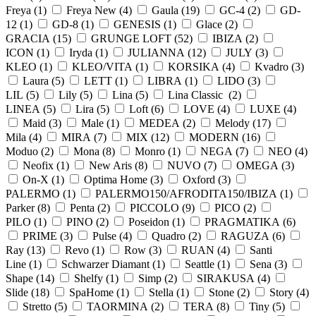
Freya (
1
)
Freya New (
4
)
Gaula (
19
)
GC-4 (
2
)
GD-
12 (
1
)
GD-8 (
1
)
GENESIS (
1
)
Glace (
2
)
GRACIA (
15
)
GRUNGE LOFT (
52
)
IBIZA (
2
)
ICON (
1
)
Iryda (
1
)
JULIANNA (
12
)
JULY (
3
)
KLEO (
1
)
KLEO/VITA (
1
)
KORSIKA (
4
)
Kvadro (
3
)
Laura (
5
)
LETT (
1
)
LIBRA (
1
)
LIDO (
3
)
LIL (
5
)
Lily (
5
)
Lina (
5
)
Lina Classic (
2
)
LINEA (
5
)
Lira (
5
)
Loft (
6
)
LOVE (
4
)
LUXE (
4
)
Maid (
3
)
Male (
1
)
MEDEA (
2
)
Melody (
17
)
Mila (
4
)
MIRA (
7
)
MIX (
12
)
MODERN (
16
)
Moduo (
2
)
Mona (
8
)
Monro (
1
)
NEGA (
7
)
NEO (
4
)
Neofix (
1
)
New Aris (
8
)
NUVO (
7
)
OMEGA (
3
)
On-X (
1
)
Optima Home (
3
)
Oxford (
3
)
PALERMO (
1
)
PALERMO150/AFRODITA150/IBIZA (
1
)
Parker (
8
)
Penta (
2
)
PICCOLO (
9
)
PICO (
2
)
PILO (
1
)
PINO (
2
)
Poseidon (
1
)
PRAGMATIKA (
6
)
PRIME (
3
)
Pulse (
4
)
Quadro (
2
)
RAGUZA (
6
)
Ray (
13
)
Revo (
1
)
Row (
3
)
RUAN (
4
)
Santi
Line (
1
)
Schwarzer Diamant (
1
)
Seattle (
1
)
Sena (
3
)
Shape (
14
)
Shelfy (
1
)
Simp (
2
)
SIRAKUSA (
4
)
Slide (
18
)
SpaHome (
1
)
Stella (
1
)
Stone (
2
)
Story (
4
)
Stretto (
5
)
TAORMINA (
2
)
TERA (
8
)
Tiny (
5
)