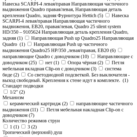
Навеска SCARPI-4 левая/правая Направляющая частичного
выдвижения Quadro правая/левая, Направляющая деталь
крепления Quadro, задняя Фурнитура Hettich (
5
)
Навеска
SCARPI-4 левая/правая Направляющая частичного
выдвижения, ЕВ20, правая/левая, Quadro 25 silent system
HD/350 – 9105624 Направляющая деталь крепления Quadro,
задняя (
1
)
Направляющая Push up Quadro25 Направляющая
Quadro (
1
)
Направляющая Push up частичного
выдвижения Quadro25 НР/350 ,левая/правая, ЕВ20 (
6
)
направляющие Quadro с доводчиком (
10
)
Направляющие с
доводчиком (
25
)
нет (
1
)
Опора чёрная (
2
)
Петля
мебельная вкладная Clip-on с доводчиком (
3
)
система
биде (
2
)
Со светодиодной подсветкой. Без выключателя -
выход свободный. Крепления к стене идут в комплекте. (
1
)
Стандарт подводки
1/2" (
2
)
Механизм
керамический картридж (
2
)
направляющие частичного
выдвижения (
11
)
Петля мебельная накладная Clip-on с
доводчиком (
7
)
Количество режимов струи
1 (
1
)
3 (
2
)
Тропический (верхний) душ