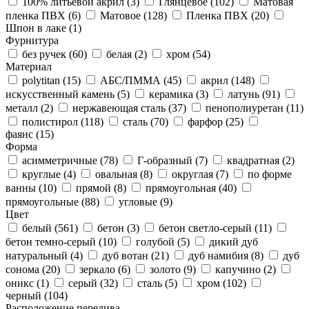
100% литьевой акрил (
3
)
Глянцевое (
102
)
Матовая
пленка ПВХ (
6
)
Матовое (
128
)
Пленка ПВХ (
20
)
Шпон в лаке (
1
)
Фурнитура
без ручек (
60
)
белая (
2
)
хром (
54
)
Материал
polytitan (
15
)
АБС/ПММА (
45
)
акрил (
148
)
искусственный камень (
5
)
керамика (
3
)
латунь (
91
)
металл (
2
)
нержавеющая сталь (
37
)
пенополиуретан (
11
)
полистирол (
118
)
сталь (
70
)
фарфор (
25
)
фаянс (
15
)
Форма
асимметричные (
78
)
Г-образный (
7
)
квадратная (
2
)
круглые (
4
)
овальная (
8
)
округлая (
7
)
по форме
ванны (
10
)
прямой (
8
)
прямоугольная (
40
)
прямоугольные (
88
)
угловые (
9
)
Цвет
белый (
561
)
бетон (
3
)
бетон светло-серый (
11
)
бетон темно-серый (
10
)
голубой (
5
)
дикий дуб
натуральный (
4
)
дуб вотан (
21
)
дуб намибия (
8
)
дуб
сонома (
20
)
зеркало (
6
)
золото (
9
)
капучино (
2
)
оникс (
1
)
серый (
32
)
сталь (
5
)
хром (
102
)
черный (
104
)
Расположение перелива