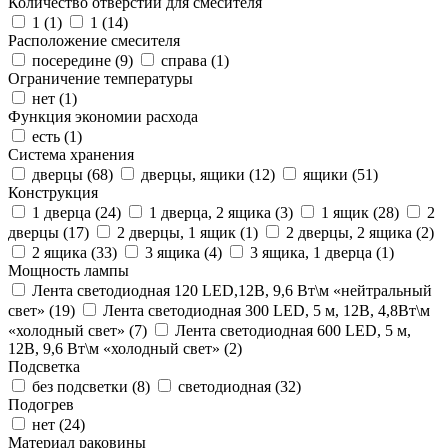
Количество отверстий для смесителя
1 (
1
)
1 (
14
)
Расположение смесителя
посередине (
9
)
справа (
1
)
Ограничение температуры
нет (
1
)
Функция экономии расхода
есть (
1
)
Система хранения
дверцы (
68
)
дверцы, ящики (
12
)
ящики (
51
)
Конструкция
1 дверца (
24
)
1 дверца, 2 ящика (
3
)
1 ящик (
28
)
2
дверцы (
17
)
2 дверцы, 1 ящик (
1
)
2 дверцы, 2 ящика (
2
)
2 ящика (
33
)
3 ящика (
4
)
3 ящика, 1 дверца (
1
)
Мощность лампы
Лента светодиодная 120 LED,12В, 9,6 Вт\м «нейтральный
свет» (
19
)
Лента светодиодная 300 LED, 5 м, 12В, 4,8Вт\м
«холодный свет» (
7
)
Лента светодиодная 600 LED, 5 м,
12В, 9,6 Вт\м «холодный свет» (
2
)
Подсветка
без подсветки (
8
)
светодиодная (
32
)
Подогрев
нет (
24
)
Материал раковины