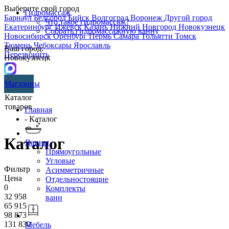
Выберите свой город
Гидромассаж
Барнаул
Белгород
Бийск
Волгоград
Воронеж
Другой город
Что такое гидромассаж?
Екатеринбург
Ижевск
Казань
Нижний Новгород
Новокузнецк
Собрать гидромассажную ванну
Новосибирск
Оренбург
Пермь
Самара
Тольятти
Томск
Тюмень
Чебоксары
Ярославль
Ваш город:
Перезвонить
Новокузнецк
Магазины
Каталог
товаров
Главная
- Каталог
Каталог
Ванны
Прямоугольные
Угловые
Фильтр
Асимметричные
Цена
Отдельностоящие
0
Комплекты
32 958
ванн
65 915
98 873
131 830
Мебель