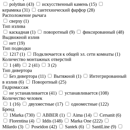
polytitan (
43
)
искусственный камень (
15
)
керамика (
31
)
сантехнический фарфор (
28
)
Расположение рычага
сверху (
1
)
Тип излива
каскадная (
1
)
поворотный (
9
)
фиксированный (
48
)
Выдвижной излив
нет (
19
)
Тип подводки
1217 (
1
)
Подключается к общей эл. сети комнаты (
1
)
Количество монтажных отверстий
1 (
48
)
2 (
41
)
3 (
2
)
Тип дивертора
Без дивертора (
11
)
Вытяжной (
1
)
Интегрированный
в излив (
6
)
Поворотный (
25
)
Гидромассаж
не устанавливается (
41
)
устанавливается (
108
)
Количество человек
1 (
16
)
двухместные (
17
)
одноместные (
122
)
Бренд
1Marka (
730
)
ABBER (
1
)
Aima (
14
)
Cersanit (
6
)
Florentina (
4
)
Iddis (
148
)
Marka One (
222
)
Milardo (
3
)
Poseidon (
42
)
Santek (
6
)
SantiLine (
9
)