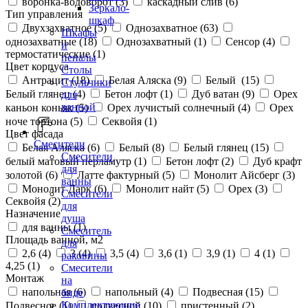
воронка-водоворот (
3
)
каскадный слив (
6
)
Зеркало-
Тип управления
шкаф
Двухзахватное (
5
)
Однозахватное (
63
)
Шкафы
однозахватные (
18
)
Однозахватный (
1
)
Сенсор (
4
)
и
термостатические (
1
)
пеналы
Цвет корпуса
Столы
Антрацит (
18
)
Белая Аляска (
9
)
Белый (
15
)
Стульчики
Белый глянец (
4
)
Бетон лофт (
1
)
Дуб ватан (
9
)
Орех
для
ванной
каньон коньяк (
5
)
Орех лучистый солнечный (
4
)
Орех
ноче тортона (
5
)
Секвойя (
1
)
Цвет фасада
Смесители
Белая Аляска (
6
)
Белый (
8
)
Белый глянец (
15
)
Смесители
белый матовый перламутр (
1
)
Бетон лофт (
2
)
Дуб крафт
для
золотой (
6
)
Латте фактурный (
5
)
Монолит Айсберг (
3
)
ванны
Монолит Дарк (
6
)
Монолит найт (
5
)
Орех (
3
)
Смесители
Секвойя (
2
)
для
Назначение
душа
для ванны (
1
)
Смеситель
Площадь ванной, м2
для
2,6 (
4
)
3 (
4
)
3,5 (
4
)
3,6 (
1
)
3,9 (
1
)
4 (
1
)
раковины
4,25 (
1
)
Смесители
Монтаж
на
напольная (
6
)
напольный (
4
)
Подвесная (
15
)
биде
Комплектующие
Подвесное (
1
)
подвесной (
10
)
пристенный (
2
)