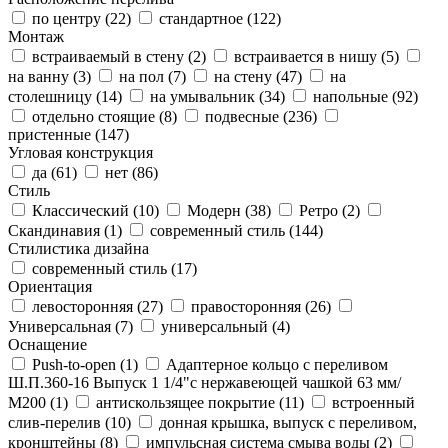
по центру (
22
)
стандартное (
122
)
Монтаж
встраиваемый в стену (
2
)
встраивается в нишу (
5
)
на ванну (
3
)
на пол (
7
)
на стену (
47
)
на
столешницу (
14
)
на умывальник (
34
)
напольные (
92
)
отдельно стоящие (
8
)
подвесные (
236
)
пристенные (
147
)
Угловая конструкция
да (
61
)
нет (
86
)
Стиль
Классический (
10
)
Модерн (
38
)
Ретро (
2
)
Скандинавия (
1
)
современный стиль (
144
)
Стилистика дизайна
современный стиль (
17
)
Ориентация
левосторонняя (
27
)
правосторонняя (
26
)
Универсальная (
7
)
универсальный (
4
)
Оснащение
Push-to-open (
1
)
Адаптерное кольцо с переливом
Ш.П.360-16 Выпуск 1 1/4"с нержавеющей чашкой 63 мм/
М200 (
1
)
антискользящее покрытие (
11
)
встроенный
слив-перелив (
10
)
донная крышка, выпуск с переливом,
кронштейны (
8
)
импульсная система смыва воды (
2
)