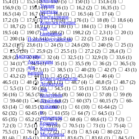
унитазы
15,4 (
1
)
15,5 (
4
)
15,9 (
5
)
150 (
1
)
151,6 (
3
)
Умные
156,9 (
3
)
159,1 (
1
)
16 (
1
)
16,2 (
2
)
16,35 (
1
)
унитазы
16,5 (
14
)
16,7 (
4
)
16,8 (
1
)
16.5 (
4
)
17 (
4
)
Инсталляции
17,2 (
3
)
17,9 (
7
)
170 (
4
)
176 (
1
)
18 (
8
)
18,6 (
4
)
Комплектующие
18,7 (
2
)
18,9 (
3
)
180 (
1
)
184 (
1
)
19 (
4
)
для
19,5 (
4
)
190 (
7
)
198 (
2
)
198,2 (
2
)
2,3 (
1
)
20 (
1
)
санфаянса
200 (
1
)
21,3 (
1
)
21,7 (
1
)
22 (
2
)
23 (
4
)
Полотенцесушители
23,2 (
1
)
23,6 (
1
)
24 (
5
)
24,6 (
20
)
240 (
5
)
25 (
1
)
25,5 (
20
)
25,9 (
2
)
25.5 (
1
)
27,2 (
2
)
28,4 (
3
)
Аксессуары
28,9 (
2
)
30 (
4
)
32 (
4
)
32,5 (
1
)
32,9 (
3
)
33,6 (
1
)
Аксессуары
34 (
1
)
34,5 (
1
)
35 (
1
)
35,5 (
9
)
36 (
2
)
36,5 (
3
)
для
37 (
12
)
37,5 (
1
)
38,5 (
1
)
40 (
23
)
42 (
7
)
43 (
1
)
ванной
43,2 (
2
)
44 (
11
)
45 (
2
)
45,3 (
4
)
46 (
4
)
Бумагодержатели
46,5 (
1
)
48 (
5
)
48,1 (
1
)
48,7 (
4
)
48,8 (
5
)
48.7 (
2
)
Держатели
5,5 (
1
)
50 (
30
)
54,5 (
1
)
55 (
11
)
55,0 (
1
)
для
56 (
16
)
56,5 (
78
)
56.5 (
8
)
560 (
1
)
57 (
8
)
59 (
9
)
полотенец
Дозаторы,
59-60 (
1
)
6 (
2
)
6,9 (
2
)
60 (
37
)
60,15 (
7
)
60-
стаканы
63 (
14
)
60.15 (
3
)
600 (
1
)
61 (
10
)
61-64 (
2
)
и
62 (
32
)
62-65 (
19
)
63 (
55
)
64 (
7
)
64,5 (
1
)
держатели
65 (
35
)
65,2 (
2
)
67 (
2
)
68 (
6
)
69,6 (
1
)
7 (
3
)
Ершики
7,2 (
3
)
7,5 (
1
)
70 (
10
)
70.5 (
1
)
73 (
1
)
75 (
4
)
Крючки
75,5 (
1
)
76 (
1
)
77 (
2
)
8 (
3
)
8,5 (
4
)
80 (
22
)
Мыльницы
81 (
4
)
81,5 (
1
)
82 (
8
)
83,6 (
7
)
83,61 (
1
)
84,5 (
1
)