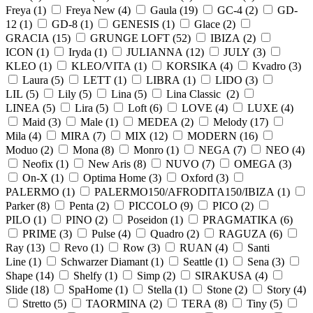
Freya (
1
)
Freya New (
4
)
Gaula (
19
)
GC-4 (
2
)
GD-
12 (
1
)
GD-8 (
1
)
GENESIS (
1
)
Glace (
2
)
GRACIA (
15
)
GRUNGE LOFT (
52
)
IBIZA (
2
)
ICON (
1
)
Iryda (
1
)
JULIANNA (
12
)
JULY (
3
)
KLEO (
1
)
KLEO/VITA (
1
)
KORSIKA (
4
)
Kvadro (
3
)
Laura (
5
)
LETT (
1
)
LIBRA (
1
)
LIDO (
3
)
LIL (
5
)
Lily (
5
)
Lina (
5
)
Lina Classic (
2
)
LINEA (
5
)
Lira (
5
)
Loft (
6
)
LOVE (
4
)
LUXE (
4
)
Maid (
3
)
Male (
1
)
MEDEA (
2
)
Melody (
17
)
Mila (
4
)
MIRA (
7
)
MIX (
12
)
MODERN (
16
)
Moduo (
2
)
Mona (
8
)
Monro (
1
)
NEGA (
7
)
NEO (
4
)
Neofix (
1
)
New Aris (
8
)
NUVO (
7
)
OMEGA (
3
)
On-X (
1
)
Optima Home (
3
)
Oxford (
3
)
PALERMO (
1
)
PALERMO150/AFRODITA150/IBIZA (
1
)
Parker (
8
)
Penta (
2
)
PICCOLO (
9
)
PICO (
2
)
PILO (
1
)
PINO (
2
)
Poseidon (
1
)
PRAGMATIKA (
6
)
PRIME (
3
)
Pulse (
4
)
Quadro (
2
)
RAGUZA (
6
)
Ray (
13
)
Revo (
1
)
Row (
3
)
RUAN (
4
)
Santi
Line (
1
)
Schwarzer Diamant (
1
)
Seattle (
1
)
Sena (
3
)
Shape (
14
)
Shelfy (
1
)
Simp (
2
)
SIRAKUSA (
4
)
Slide (
18
)
SpaHome (
1
)
Stella (
1
)
Stone (
2
)
Story (
4
)
Stretto (
5
)
TAORMINA (
2
)
TERA (
8
)
Tiny (
5
)