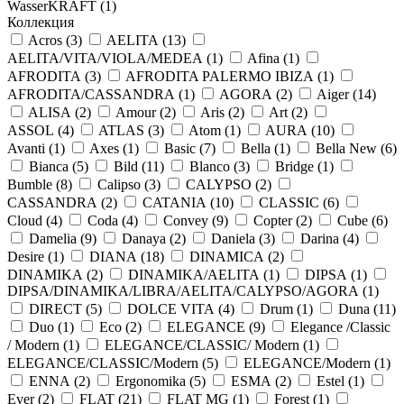
WasserKRAFT (
1
)
Коллекция
Acros (
3
)
AELITA (
13
)
AELITA/VITA/VIOLA/MEDEA (
1
)
Afina (
1
)
AFRODITA (
3
)
AFRODITA PALERMO IBIZA (
1
)
AFRODITA/CASSANDRA (
1
)
AGORA (
2
)
Aiger (
14
)
ALISA (
2
)
Amour (
2
)
Aris (
2
)
Art (
2
)
ASSOL (
4
)
ATLAS (
3
)
Atom (
1
)
AURA (
10
)
Avanti (
1
)
Axes (
1
)
Basic (
7
)
Bella (
1
)
Bella New (
6
)
Bianca (
5
)
Bild (
11
)
Blanco (
3
)
Bridge (
1
)
Bumble (
8
)
Calipso (
3
)
CALYPSO (
2
)
CASSANDRA (
2
)
CATANIA (
10
)
CLASSIC (
6
)
Cloud (
4
)
Coda (
4
)
Convey (
9
)
Copter (
2
)
Cube (
6
)
Damelia (
9
)
Danaya (
2
)
Daniela (
3
)
Darina (
4
)
Desire (
1
)
DIANA (
18
)
DINAMICA (
2
)
DINAMIKA (
2
)
DINAMIKA/AELITA (
1
)
DIPSA (
1
)
DIPSA/DINAMIKA/LIBRA/AELITA/CALYPSO/AGORA (
1
)
DIRECT (
5
)
DOLCE VITA (
4
)
Drum (
1
)
Duna (
11
)
Duo (
1
)
Eco (
2
)
ELEGANCE (
9
)
Elegance /Classic
/ Modern (
1
)
ELEGANCE/CLASSIC/ Modern (
1
)
ELEGANCE/CLASSIC/Modern (
5
)
ELEGANCE/Modern (
1
)
ENNA (
2
)
Ergonomika (
5
)
ESMA (
2
)
Estel (
1
)
Ever (
2
)
FLAT (
21
)
FLAT MG (
1
)
Forest (
1
)