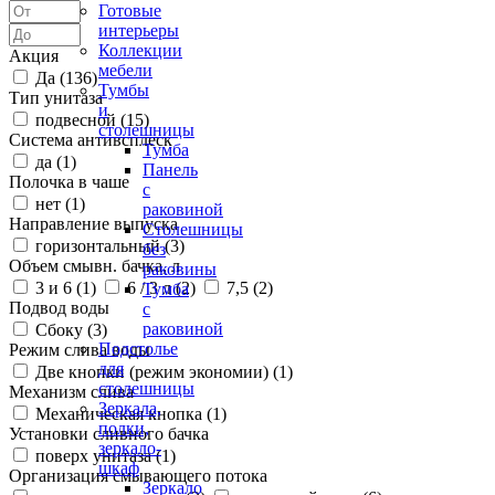
Готовые
интерьеры
Коллекции
Акция
мебели
Да (
136
)
Тумбы
Тип унитаза
и
подвесной (
15
)
столешницы
Система антивсплеск
Тумба
да (
1
)
Панель
Полочка в чаше
с
нет (
1
)
раковиной
Направление выпуска
Столешницы
горизонтальный (
3
)
без
Объем смывн. бачка, л
раковины
3 и 6 (
1
)
6 / 3 л (
2
)
7,5 (
2
)
Тумба
Подвод воды
с
раковиной
Сбоку (
3
)
Подстолье
Режим слива воды
для
Две кнопки (режим экономии) (
1
)
столешницы
Механизм слива
Зеркала,
Механическая кнопка (
1
)
полки,
Установки сливного бачка
зеркало-
поверх унитаза (
1
)
шкаф
Организация смывающего потока
Зеркало