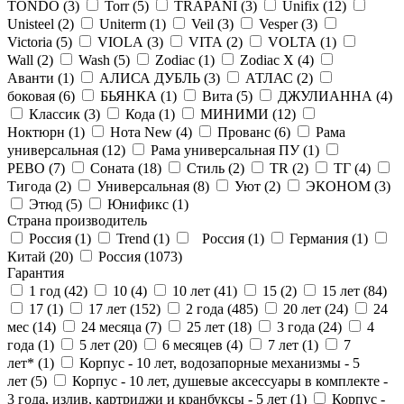
TONDO (
3
)
Torr (
5
)
TRAPANI (
3
)
Unifix (
12
)
Unisteel (
2
)
Uniterm (
1
)
Veil (
3
)
Vesper (
3
)
Victoria (
5
)
VIOLA (
3
)
VITA (
2
)
VOLTA (
1
)
Wall (
2
)
Wash (
5
)
Zodiac (
1
)
Zodiac X (
4
)
Аванти (
1
)
АЛИСА ДУБЛЬ (
3
)
АТЛАС (
2
)
боковая (
6
)
БЬЯНКА (
1
)
Вита (
5
)
ДЖУЛИАННА (
4
)
Классик (
3
)
Кода (
1
)
МИНИМИ (
12
)
Ноктюрн (
1
)
Нота New (
4
)
Прованс (
6
)
Рама
универсальная (
12
)
Рама универсальная ПУ (
1
)
РЕВО (
7
)
Соната (
18
)
Стиль (
2
)
ТR (
2
)
ТГ (
4
)
Тигода (
2
)
Универсальная (
8
)
Уют (
2
)
ЭКОНОМ (
3
)
Этюд (
5
)
Юнификс (
1
)
Страна производитель
Россия (
1
)
Trend (
1
)
Россия (
1
)
Германия (
1
)
Китай (
20
)
Россия (
1073
)
Гарантия
1 год (
42
)
10 (
4
)
10 лет (
41
)
15 (
2
)
15 лет (
84
)
17 (
1
)
17 лет (
152
)
2 года (
485
)
20 лет (
24
)
24
мес (
14
)
24 месяца (
7
)
25 лет (
18
)
3 года (
24
)
4
года (
1
)
5 лет (
20
)
6 месяцев (
4
)
7 лет (
1
)
7
лет* (
1
)
Корпус - 10 лет, водозапорные механизмы - 5
лет (
5
)
Корпус - 10 лет, душевые аксессуары в комплекте -
3 года, излив, картриджи и кранбуксы - 5 лет (
1
)
Корпус -