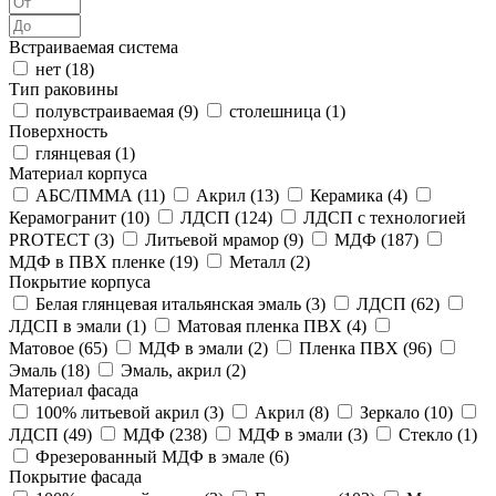
Встраиваемая система
нет (
18
)
Тип раковины
полувстраиваемая (
9
)
столешница (
1
)
Поверхность
глянцевая (
1
)
Материал корпуса
АБС/ПММА (
11
)
Акрил (
13
)
Керамика (
4
)
Керамогранит (
10
)
ЛДСП (
124
)
ЛДСП с технологией
PROTECT (
3
)
Литьевой мрамор (
9
)
МДФ (
187
)
МДФ в ПВХ пленке (
19
)
Металл (
2
)
Покрытие корпуса
Белая глянцевая итальянская эмаль (
3
)
ЛДСП (
62
)
ЛДСП в эмали (
1
)
Матовая пленка ПВХ (
4
)
Матовое (
65
)
МДФ в эмали (
2
)
Пленка ПВХ (
96
)
Эмаль (
18
)
Эмаль, акрил (
2
)
Материал фасада
100% литьевой акрил (
3
)
Акрил (
8
)
Зеркало (
10
)
ЛДСП (
49
)
МДФ (
238
)
МДФ в эмали (
3
)
Стекло (
1
)
Фрезерованный МДФ в эмале (
6
)
Покрытие фасада