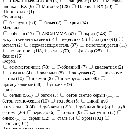
100% литьевой акрил (
3
)
Глянцевое (
102
)
Матовая
пленка ПВХ (
6
)
Матовое (
128
)
Пленка ПВХ (
20
)
Шпон в лаке (
1
)
Фурнитура
без ручек (
60
)
белая (
2
)
хром (
54
)
Материал
polytitan (
15
)
АБС/ПММА (
45
)
акрил (
148
)
искусственный камень (
5
)
керамика (
3
)
латунь (
91
)
металл (
2
)
нержавеющая сталь (
37
)
пенополиуретан (
11
)
полистирол (
118
)
сталь (
70
)
фарфор (
25
)
фаянс (
15
)
Форма
асимметричные (
78
)
Г-образный (
7
)
квадратная (
2
)
круглые (
4
)
овальная (
8
)
округлая (
7
)
по форме
ванны (
10
)
прямой (
8
)
прямоугольная (
40
)
прямоугольные (
88
)
угловые (
9
)
Цвет
белый (
561
)
бетон (
3
)
бетон светло-серый (
11
)
бетон темно-серый (
10
)
голубой (
5
)
дикий дуб
натуральный (
4
)
дуб вотан (
21
)
дуб намибия (
8
)
дуб
сонома (
20
)
зеркало (
6
)
золото (
9
)
капучино (
2
)
оникс (
1
)
серый (
32
)
сталь (
5
)
хром (
102
)
черный (
104
)
Расположение перелива