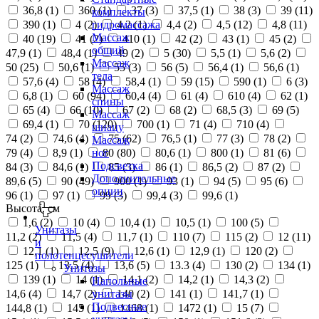
36,8 (
1
)
360 (
1
)
37 (
3
)
37,5 (
1
)
38 (
3
)
39 (
11
)
комплекты
390 (
1
)
4 (
2
)
4,2 (
1
)
4,4 (
2
)
4,5 (
12
)
4,8 (
11
)
гидромассажа
Массаж
40 (
19
)
41 (
2
)
410 (
1
)
42 (
2
)
43 (
1
)
45 (
2
)
общий
47,9 (
1
)
48,4 (
1
)
49 (
2
)
5 (
30
)
5,5 (
1
)
5,6 (
2
)
Массаж
50 (
25
)
50,6 (
1
)
55 (
3
)
56 (
5
)
56,4 (
1
)
56,6 (
1
)
тела
57,6 (
4
)
58 (
4
)
58,4 (
1
)
59 (
15
)
590 (
1
)
6 (
3
)
Массаж
6,8 (
1
)
60 (
94
)
60,4 (
4
)
61 (
4
)
610 (
4
)
62 (
1
)
спины
65 (
4
)
66 (
10
)
67 (
2
)
68 (
2
)
68,5 (
3
)
69 (
5
)
Массаж
69,4 (
1
)
70 (
120
)
700 (
1
)
71 (
4
)
710 (
4
)
шиацу
74 (
2
)
74,6 (
4
)
75 (
62
)
76,5 (
1
)
77 (
3
)
78 (
2
)
Массаж
79 (
4
)
8,9 (
1
)
80 (
80
)
80,6 (
1
)
800 (
1
)
81 (
6
)
ног
Подсветка
84 (
3
)
84,6 (
1
)
85 (
3
)
86 (
1
)
86,5 (
2
)
87 (
2
)
Дополнительные
89,6 (
5
)
90 (
49
)
900 (
1
)
93 (
1
)
94 (
5
)
95 (
6
)
опции
96 (
1
)
97 (
1
)
99 (
3
)
99,4 (
3
)
99,6 (
1
)
Высота, см
1,6 (
2
)
10 (
4
)
10,4 (
1
)
10,5 (
1
)
100 (
5
)
Унитазы
11,2 (
2
)
11,5 (
4
)
11,7 (
1
)
110 (
7
)
115 (
2
)
12 (
11
)
и
12,1 (
1
)
12,5 (
9
)
12,6 (
1
)
12,9 (
1
)
120 (
2
)
полотенцесушители
125 (
1
)
13,5 (
4
)
13,6 (
5
)
13.3 (
4
)
130 (
2
)
134 (
1
)
Унитазы
139 (
1
)
14 (
1
)
14,1 (
2
)
14,2 (
1
)
14,3 (
2
)
Напольные
14,6 (
4
)
14,7 (
2
)
140 (
2
)
141 (
1
)
141,7 (
1
)
унитазы
Подвесные
144,8 (
1
)
145 (
1
)
1468 (
1
)
1472 (
1
)
15 (
7
)