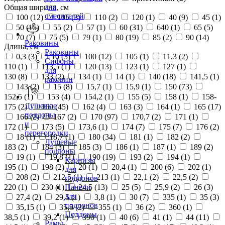
для
Общая ширина, см
смесителей
100 (
12
)
105 (
3
)
110 (
2
)
120 (
1
)
40 (
9
)
45 (
1
)
50 (
15
)
55 (
2
)
57 (
1
)
60 (
31
)
640 (
1
)
65 (
5
)
70 (
7
)
75 (
5
)
79 (
1
)
80 (
19
)
85 (
2
)
90 (
14
)
Раковины
Длина, см
Раковины
0,3 (
3
)
10 (
3
)
100 (
12
)
105 (
1
)
11,3 (
2
)
Сифоны
110 (
1
)
113,5 (
1
)
120 (
13
)
123 (
1
)
127 (
1
)
для
130 (
8
)
133 (
2
)
134 (
1
)
14 (
1
)
140 (
18
)
141,5 (
1
)
раковин
143 (
2
)
15 (
8
)
15,7 (
1
)
15,9 (
1
)
150 (
73
)
152,5 (
1
)
153 (
4
)
154,2 (
1
)
155 (
5
)
158 (
1
)
158-
Душевые
175 (
2
)
160 (
45
)
162 (
4
)
163 (
3
)
164 (
1
)
165 (
17
)
поддоны
166 (
2
)
167 (
2
)
170 (
97
)
170,7 (
2
)
171 (
1
)
и
172 (
1
)
173 (
5
)
173,6 (
1
)
174 (
7
)
175 (
7
)
176 (
2
)
перегородки
18 (
1
)
18,7 (
1
)
180 (
34
)
181 (
1
)
182 (
2
)
Душевые
183 (
2
)
184 (
3
)
185 (
3
)
186 (
1
)
187 (
1
)
189 (
2
)
поддоны
19 (
1
)
19,8 (
1
)
190 (
19
)
193 (
2
)
194 (
1
)
Карнизы
195 (
1
)
198 (
2
)
20 (
1
)
20,4 (
1
)
200 (
6
)
202 (
1
)
для
208 (
2
)
212,5 (
1
)
213 (
1
)
22,1 (
2
)
22,5 (
2
)
поддонов
220 (
1
)
230 (
1
)
24,5 (
13
)
25 (
5
)
25,9 (
2
)
26 (
3
)
Панели
для
27,4 (
2
)
29,5 (
1
)
3,8 (
1
)
30 (
7
)
335 (
1
)
35 (
3
)
поддонов
35,15 (
1
)
35,5 (
2
)
355 (
1
)
36 (
2
)
360 (
1
)
Поддоны
38,5 (
1
)
39,2 (
1
)
390 (
1
)
40 (
6
)
41 (
1
)
44 (
11
)
Рамы