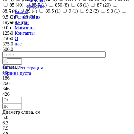
Чистящее
85 (
40
)
85,5 (
1
)
850 (
8
)
86 (
1
)
87 (
20
)
средство
88,7 (
4
)
89 (
4
)
89,5 (
1
)
9 (
1
)
9,2 (
2
)
9,3 (
1
)
Войти
Регистрация
9,5 (
2
)
90 (
21
)
Акции
Глубина, см
Магазины
0.0
Контакты
125.0
О
250.0
нас
375.0
500.0
Объем, л
Войти
Регистрация
106
корзина пуста
186
266
346
426
Диаметр слива, см
5.0
6.3
7.5
8.8