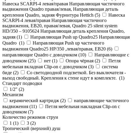
Навеска SCARPI-4 левая/правая Направляющая частичного
выдвижения Quadro правая/левая, Направляющая деталь
крепления Quadro, задняя Фурнитура Hettich (
5
)
Навеска
SCARPI-4 левая/правая Направляющая частичного
выдвижения, ЕВ20, правая/левая, Quadro 25 silent system
HD/350 – 9105624 Направляющая деталь крепления Quadro,
задняя (
1
)
Направляющая Push up Quadro25 Направляющая
Quadro (
1
)
Направляющая Push up частичного
выдвижения Quadro25 НР/350 ,левая/правая, ЕВ20 (
6
)
направляющие Quadro с доводчиком (
10
)
Направляющие с
доводчиком (
25
)
нет (
1
)
Опора чёрная (
2
)
Петля
мебельная вкладная Clip-on с доводчиком (
3
)
система
биде (
2
)
Со светодиодной подсветкой. Без выключателя -
выход свободный. Крепления к стене идут в комплекте. (
1
)
Стандарт подводки
1/2" (
2
)
Механизм
керамический картридж (
2
)
направляющие частичного
выдвижения (
11
)
Петля мебельная накладная Clip-on с
доводчиком (
7
)
Количество режимов струи
1 (
1
)
3 (
2
)
Тропический (верхний) душ