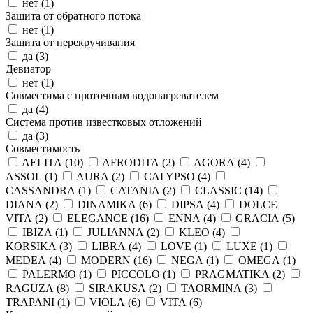
нет (
1
)
Защита от обратного потока
нет (
1
)
Защита от перекручивания
да (
3
)
Девиатор
нет (
1
)
Совместима с проточным водонагревателем
да (
4
)
Система против известковых отложений
да (
3
)
Совместимость
AELITA (
10
)
AFRODITA (
2
)
AGORA (
4
)
ASSOL (
1
)
AURA (
2
)
CALYPSO (
4
)
CASSANDRA (
1
)
CATANIA (
2
)
CLASSIC (
14
)
DIANA (
2
)
DINAMIKA (
6
)
DIPSA (
4
)
DOLCE
VITA (
2
)
ELEGANCE (
16
)
ENNA (
4
)
GRACIA (
5
)
IBIZA (
1
)
JULIANNA (
2
)
KLEO (
4
)
KORSIKA (
3
)
LIBRA (
4
)
LOVE (
1
)
LUXE (
1
)
MEDEA (
4
)
MODERN (
16
)
NEGA (
1
)
OMEGA (
1
)
PALERMO (
1
)
PICCOLO (
1
)
PRAGMATIKA (
2
)
RAGUZA (
8
)
SIRAKUSA (
2
)
TAORMINA (
3
)
TRAPANI (
1
)
VIOLA (
6
)
VITA (
6
)