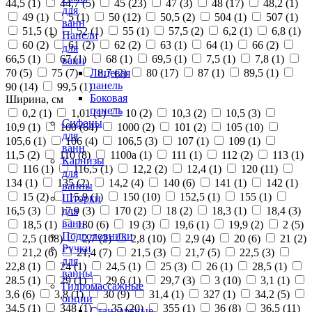
44,5 (
1
)
44,7 (
5
)
45 (
23
)
47 (
3
)
48 (
17
)
48,2 (
1
)
для
49 (
1
)
5 (
1
)
50 (
12
)
50,5 (
2
)
504 (
1
)
507 (
1
)
ванн
51,5 (
1
)
52 (
1
)
55 (
1
)
57,5 (
2
)
6,2 (
1
)
6,8 (
1
)
Панели
60 (
2
)
61 (
2
)
62 (
2
)
63 (
1
)
64 (
1
)
66 (
2
)
для
66,5 (
1
)
67 (
1
)
68 (
1
)
69,5 (
1
)
7,5 (
1
)
7,8 (
1
)
ванн
70 (
5
)
75 (
7
)
8,7 (
2
)
80 (
17
)
87 (
1
)
89,5 (
1
)
Лицевая
панель
90 (
14
)
99,5 (
1
)
Боковая
Ширина, см
панель
0,2 (
1
)
1,01 (
1
)
10 (
2
)
10,3 (
2
)
10,5 (
3
)
Сифоны
10,9 (
1
)
100 (
64
)
1000 (
2
)
101 (
2
)
105 (
10
)
для
105,6 (
1
)
106 (
4
)
106,5 (
3
)
107 (
1
)
109 (
1
)
ванн
11,5 (
2
)
110 (
8
)
1100а (
1
)
111 (
1
)
112 (
2
)
113 (
1
)
Карнизы
116 (
1
)
116,5 (
1
)
12,2 (
2
)
12,4 (
1
)
120 (
11
)
для
134 (
1
)
135 (
2
)
14,2 (
4
)
140 (
6
)
141 (
1
)
142 (
1
)
ванны
15 (
2
)
15,9 (
1
)
150 (
10
)
152,5 (
1
)
155 (
1
)
Шторки
16,5 (
3
)
17,9 (
3
)
170 (
2
)
18 (
2
)
18,3 (
1
)
18,4 (
3
)
для
ванн
18,5 (
1
)
180 (
6
)
19 (
3
)
19,6 (
1
)
19,9 (
2
)
2 (
5
)
Подголовники
2,5 (
108
)
2,7 (
2
)
2,8 (
10
)
2,9 (
4
)
20 (
6
)
21 (
2
)
Ручки
21,2 (
6
)
21,4 (
7
)
21,5 (
3
)
21,7 (
5
)
22,5 (
3
)
для
22,8 (
1
)
24 (
1
)
24,5 (
1
)
25 (
3
)
26 (
1
)
28,5 (
1
)
ванны
28.5 (
1
)
29 (
1
)
29,6 (
1
)
29,7 (
3
)
3 (
10
)
3,1 (
1
)
Гидромассажные
3,6 (
6
)
3,8 (
1
)
30 (
9
)
31,4 (
1
)
327 (
1
)
34,2 (
5
)
опции
34,5 (
1
)
348 (
1
)
35 (
20
)
355 (
1
)
36 (
8
)
36,5 (
11
)
Стандартные