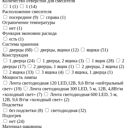
Количество отверстий для смесителя
1 (
1
)
1 (
14
)
Расположение смесителя
посередине (
9
)
справа (
1
)
Ограничение температуры
нет (
1
)
Функция экономии расхода
есть (
1
)
Система хранения
дверцы (
68
)
дверцы, ящики (
12
)
ящики (
51
)
Конструкция
1 дверца (
24
)
1 дверца, 2 ящика (
3
)
1 ящик (
28
)
2
дверцы (
17
)
2 дверцы, 1 ящик (
1
)
2 дверцы, 2 ящика (
2
)
2 ящика (
33
)
3 ящика (
4
)
3 ящика, 1 дверца (
1
)
Мощность лампы
Лента светодиодная 120 LED,12В, 9,6 Вт\м «нейтральный
свет» (
19
)
Лента светодиодная 300 LED, 5 м, 12В, 4,8Вт\м
«холодный свет» (
7
)
Лента светодиодная 600 LED, 5 м,
12В, 9,6 Вт\м «холодный свет» (
2
)
Подсветка
без подсветки (
8
)
светодиодная (
32
)
Подогрев
нет (
24
)
Материал раковины