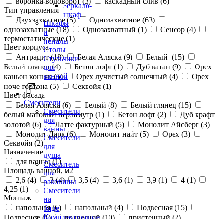
воронка-водоворот (
3
)
каскадный слив (
6
)
Зеркало-
Тип управления
шкаф
Двухзахватное (
5
)
Однозахватное (
63
)
Шкафы
однозахватные (
18
)
Однозахватный (
1
)
Сенсор (
4
)
и
термостатические (
1
)
пеналы
Цвет корпуса
Столы
Антрацит (
18
)
Белая Аляска (
9
)
Белый (
15
)
Стульчики
Белый глянец (
4
)
Бетон лофт (
1
)
Дуб ватан (
9
)
Орех
для
ванной
каньон коньяк (
5
)
Орех лучистый солнечный (
4
)
Орех
ноче тортона (
5
)
Секвойя (
1
)
Цвет фасада
Смесители
Белая Аляска (
6
)
Белый (
8
)
Белый глянец (
15
)
Смесители
белый матовый перламутр (
1
)
Бетон лофт (
2
)
Дуб крафт
для
золотой (
6
)
Латте фактурный (
5
)
Монолит Айсберг (
3
)
ванны
Монолит Дарк (
6
)
Монолит найт (
5
)
Орех (
3
)
Смесители
Секвойя (
2
)
для
Назначение
душа
для ванны (
1
)
Смеситель
Площадь ванной, м2
для
2,6 (
4
)
3 (
4
)
3,5 (
4
)
3,6 (
1
)
3,9 (
1
)
4 (
1
)
раковины
4,25 (
1
)
Смесители
Монтаж
на
напольная (
6
)
напольный (
4
)
Подвесная (
15
)
биде
Комплектующие
Подвесное (
1
)
подвесной (
10
)
пристенный (
2
)