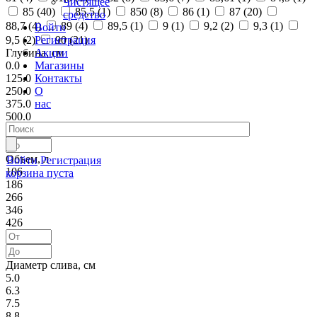
Чистящее
85 (
40
)
85,5 (
1
)
850 (
8
)
86 (
1
)
87 (
20
)
средство
88,7 (
4
)
89 (
4
)
89,5 (
1
)
9 (
1
)
9,2 (
2
)
9,3 (
1
)
Войти
Регистрация
9,5 (
2
)
90 (
21
)
Акции
Глубина, см
Магазины
0.0
Контакты
125.0
О
250.0
нас
375.0
500.0
Объем, л
Войти
Регистрация
106
корзина пуста
186
266
346
426
Диаметр слива, см
5.0
6.3
7.5
8.8