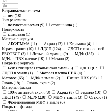
Встраиваемая система
нет (
18
)
Тип раковины
полувстраиваемая (
9
)
столешница (
1
)
Поверхность
глянцевая (
1
)
Материал корпуса
АБС/ПММА (
11
)
Акрил (
13
)
Керамика (
4
)
Керамогранит (
10
)
ЛДСП (
124
)
ЛДСП с технологией
PROTECT (
3
)
Литьевой мрамор (
9
)
МДФ (
187
)
МДФ в ПВХ пленке (
19
)
Металл (
2
)
Покрытие корпуса
Белая глянцевая итальянская эмаль (
3
)
ЛДСП (
62
)
ЛДСП в эмали (
1
)
Матовая пленка ПВХ (
4
)
Матовое (
65
)
МДФ в эмали (
2
)
Пленка ПВХ (
96
)
Эмаль (
18
)
Эмаль, акрил (
2
)
Материал фасада
100% литьевой акрил (
3
)
Акрил (
8
)
Зеркало (
10
)
ЛДСП (
49
)
МДФ (
238
)
МДФ в эмали (
3
)
Стекло (
1
)
Фрезерованный МДФ в эмале (
6
)
Покрытие фасада