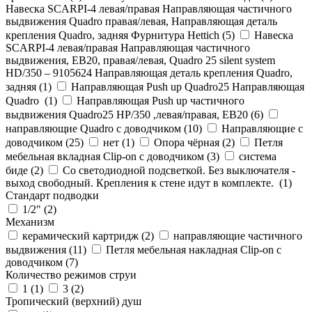
Навеска SCARPI-4 левая/правая Направляющая частичного
выдвижения Quadro правая/левая, Направляющая деталь
крепления Quadro, задняя Фурнитура Hettich (
5
)
Навеска
SCARPI-4 левая/правая Направляющая частичного
выдвижения, ЕВ20, правая/левая, Quadro 25 silent system
HD/350 – 9105624 Направляющая деталь крепления Quadro,
задняя (
1
)
Направляющая Push up Quadro25 Направляющая
Quadro (
1
)
Направляющая Push up частичного
выдвижения Quadro25 НР/350 ,левая/правая, ЕВ20 (
6
)
направляющие Quadro с доводчиком (
10
)
Направляющие с
доводчиком (
25
)
нет (
1
)
Опора чёрная (
2
)
Петля
мебельная вкладная Clip-on с доводчиком (
3
)
система
биде (
2
)
Со светодиодной подсветкой. Без выключателя -
выход свободный. Крепления к стене идут в комплекте. (
1
)
Стандарт подводки
1/2" (
2
)
Механизм
керамический картридж (
2
)
направляющие частичного
выдвижения (
11
)
Петля мебельная накладная Clip-on с
доводчиком (
7
)
Количество режимов струи
1 (
1
)
3 (
2
)
Тропический (верхний) душ