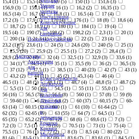
унитазы
15,4 (
1
)
15,5 (
4
)
15,9 (
5
)
150 (
1
)
151,6 (
3
)
Умные
156,9 (
3
)
159,1 (
1
)
16 (
1
)
16,2 (
2
)
16,35 (
1
)
унитазы
16,5 (
14
)
16,7 (
4
)
16,8 (
1
)
16.5 (
4
)
17 (
4
)
Инсталляции
17,2 (
3
)
17,9 (
7
)
170 (
4
)
176 (
1
)
18 (
8
)
18,6 (
4
)
Комплектующие
18,7 (
2
)
18,9 (
3
)
180 (
1
)
184 (
1
)
19 (
4
)
для
19,5 (
4
)
190 (
7
)
198 (
2
)
198,2 (
2
)
2,3 (
1
)
20 (
1
)
санфаянса
200 (
1
)
21,3 (
1
)
21,7 (
1
)
22 (
2
)
23 (
4
)
Полотенцесушители
23,2 (
1
)
23,6 (
1
)
24 (
5
)
24,6 (
20
)
240 (
5
)
25 (
1
)
25,5 (
20
)
25,9 (
2
)
25.5 (
1
)
27,2 (
2
)
28,4 (
3
)
Аксессуары
28,9 (
2
)
30 (
4
)
32 (
4
)
32,5 (
1
)
32,9 (
3
)
33,6 (
1
)
Аксессуары
34 (
1
)
34,5 (
1
)
35 (
1
)
35,5 (
9
)
36 (
2
)
36,5 (
3
)
для
37 (
12
)
37,5 (
1
)
38,5 (
1
)
40 (
23
)
42 (
7
)
43 (
1
)
ванной
43,2 (
2
)
44 (
11
)
45 (
2
)
45,3 (
4
)
46 (
4
)
Бумагодержатели
46,5 (
1
)
48 (
5
)
48,1 (
1
)
48,7 (
4
)
48,8 (
5
)
48.7 (
2
)
Держатели
5,5 (
1
)
50 (
30
)
54,5 (
1
)
55 (
11
)
55,0 (
1
)
для
56 (
16
)
56,5 (
78
)
56.5 (
8
)
560 (
1
)
57 (
8
)
59 (
9
)
полотенец
Дозаторы,
59-60 (
1
)
6 (
2
)
6,9 (
2
)
60 (
37
)
60,15 (
7
)
60-
стаканы
63 (
14
)
60.15 (
3
)
600 (
1
)
61 (
10
)
61-64 (
2
)
и
62 (
32
)
62-65 (
19
)
63 (
55
)
64 (
7
)
64,5 (
1
)
держатели
65 (
35
)
65,2 (
2
)
67 (
2
)
68 (
6
)
69,6 (
1
)
7 (
3
)
Ершики
7,2 (
3
)
7,5 (
1
)
70 (
10
)
70.5 (
1
)
73 (
1
)
75 (
4
)
Крючки
75,5 (
1
)
76 (
1
)
77 (
2
)
8 (
3
)
8,5 (
4
)
80 (
22
)
Мыльницы
81 (
4
)
81,5 (
1
)
82 (
8
)
83,6 (
7
)
83,61 (
1
)
84,5 (
1
)