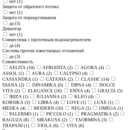
нет (
1
)
Защита от обратного потока
нет (
1
)
Защита от перекручивания
да (
3
)
Девиатор
нет (
1
)
Совместима с проточным водонагревателем
да (
4
)
Система против известковых отложений
да (
3
)
Совместимость
AELITA (
10
)
AFRODITA (
2
)
AGORA (
4
)
ASSOL (
1
)
AURA (
2
)
CALYPSO (
4
)
CASSANDRA (
1
)
CATANIA (
2
)
CLASSIC (
14
)
DIANA (
2
)
DINAMIKA (
6
)
DIPSA (
4
)
DOLCE
VITA (
2
)
ELEGANCE (
16
)
ENNA (
4
)
GRACIA (
5
)
IBIZA (
1
)
JULIANNA (
2
)
KLEO (
4
)
KORSIKA (
3
)
LIBRA (
4
)
LOVE (
1
)
LUXE (
1
)
MEDEA (
4
)
MODERN (
16
)
NEGA (
1
)
OMEGA (
1
)
PALERMO (
1
)
PICCOLO (
1
)
PRAGMATIKA (
2
)
RAGUZA (
8
)
SIRAKUSA (
2
)
TAORMINA (
3
)
TRAPANI (
1
)
VIOLA (
6
)
VITA (
6
)