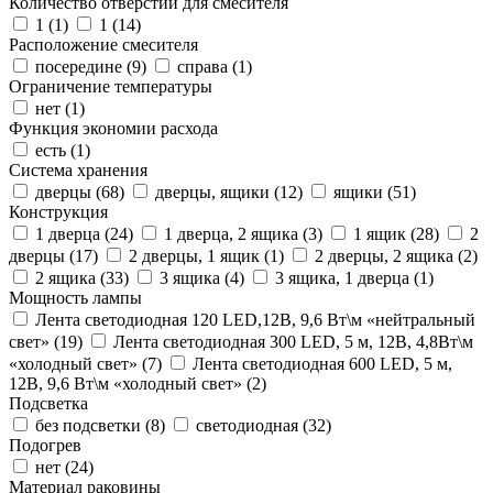
Количество отверстий для смесителя
1 (
1
)
1 (
14
)
Расположение смесителя
посередине (
9
)
справа (
1
)
Ограничение температуры
нет (
1
)
Функция экономии расхода
есть (
1
)
Система хранения
дверцы (
68
)
дверцы, ящики (
12
)
ящики (
51
)
Конструкция
1 дверца (
24
)
1 дверца, 2 ящика (
3
)
1 ящик (
28
)
2
дверцы (
17
)
2 дверцы, 1 ящик (
1
)
2 дверцы, 2 ящика (
2
)
2 ящика (
33
)
3 ящика (
4
)
3 ящика, 1 дверца (
1
)
Мощность лампы
Лента светодиодная 120 LED,12В, 9,6 Вт\м «нейтральный
свет» (
19
)
Лента светодиодная 300 LED, 5 м, 12В, 4,8Вт\м
«холодный свет» (
7
)
Лента светодиодная 600 LED, 5 м,
12В, 9,6 Вт\м «холодный свет» (
2
)
Подсветка
без подсветки (
8
)
светодиодная (
32
)
Подогрев
нет (
24
)
Материал раковины