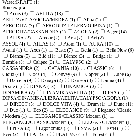
WasserKRAFT (
1
)
Коллекция
Acros (
3
)
AELITA (
13
)
AELITA/VITA/VIOLA/MEDEA (
1
)
Afina (
1
)
AFRODITA (
3
)
AFRODITA PALERMO IBIZA (
1
)
AFRODITA/CASSANDRA (
1
)
AGORA (
2
)
Aiger (
14
)
ALISA (
2
)
Amour (
2
)
Aris (
2
)
Art (
2
)
ASSOL (
4
)
ATLAS (
3
)
Atom (
1
)
AURA (
10
)
Avanti (
1
)
Axes (
1
)
Basic (
7
)
Bella (
1
)
Bella New (
6
)
Bianca (
5
)
Bild (
11
)
Blanco (
3
)
Bridge (
1
)
Bumble (
8
)
Calipso (
3
)
CALYPSO (
2
)
CASSANDRA (
2
)
CATANIA (
10
)
CLASSIC (
6
)
Cloud (
4
)
Coda (
4
)
Convey (
9
)
Copter (
2
)
Cube (
6
)
Damelia (
9
)
Danaya (
2
)
Daniela (
3
)
Darina (
4
)
Desire (
1
)
DIANA (
18
)
DINAMICA (
2
)
DINAMIKA (
2
)
DINAMIKA/AELITA (
1
)
DIPSA (
1
)
DIPSA/DINAMIKA/LIBRA/AELITA/CALYPSO/AGORA (
1
)
DIRECT (
5
)
DOLCE VITA (
4
)
Drum (
1
)
Duna (
11
)
Duo (
1
)
Eco (
2
)
ELEGANCE (
9
)
Elegance /Classic
/ Modern (
1
)
ELEGANCE/CLASSIC/ Modern (
1
)
ELEGANCE/CLASSIC/Modern (
5
)
ELEGANCE/Modern (
1
)
ENNA (
2
)
Ergonomika (
5
)
ESMA (
2
)
Estel (
1
)
Ever (
2
)
FLAT (
21
)
FLAT MG (
1
)
Forest (
1
)