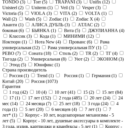
TONDO (
3
)
Torr (
5
)
TRAPANI (
3
)
Unifix (
12
)
Unisteel (
2
)
Uniterm (
1
)
Veil (
3
)
Vesper (
3
)
Victoria (
5
)
VIOLA (
3
)
VITA (
2
)
VOLTA (
1
)
Wall (
2
)
Wash (
5
)
Zodiac (
1
)
Zodiac X (
4
)
Аванти (
1
)
АЛИСА ДУБЛЬ (
3
)
АТЛАС (
2
)
боковая (
6
)
БЬЯНКА (
1
)
Вита (
5
)
ДЖУЛИАННА (
4
)
Классик (
3
)
Кода (
1
)
МИНИМИ (
12
)
Ноктюрн (
1
)
Нота New (
4
)
Прованс (
6
)
Рама
универсальная (
12
)
Рама универсальная ПУ (
1
)
РЕВО (
7
)
Соната (
18
)
Стиль (
2
)
ТR (
2
)
ТГ (
4
)
Тигода (
2
)
Универсальная (
8
)
Уют (
2
)
ЭКОНОМ (
3
)
Этюд (
5
)
Юнификс (
1
)
Страна производитель
Россия (
1
)
Trend (
1
)
Россия (
1
)
Германия (
1
)
Китай (
20
)
Россия (
1073
)
Гарантия
1 год (
42
)
10 (
4
)
10 лет (
41
)
15 (
2
)
15 лет (
84
)
17 (
1
)
17 лет (
152
)
2 года (
485
)
20 лет (
24
)
24
мес (
14
)
24 месяца (
7
)
25 лет (
18
)
3 года (
24
)
4
года (
1
)
5 лет (
20
)
6 месяцев (
4
)
7 лет (
1
)
7
лет* (
1
)
Корпус - 10 лет, водозапорные механизмы - 5
лет (
5
)
Корпус - 10 лет, душевые аксессуары в комплекте -
3 года, излив, картриджи и кранбуксы - 5 лет (
1
)
Корпус -