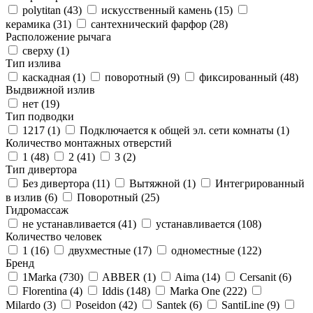
polytitan (
43
)
искусственный камень (
15
)
керамика (
31
)
сантехнический фарфор (
28
)
Расположение рычага
сверху (
1
)
Тип излива
каскадная (
1
)
поворотный (
9
)
фиксированный (
48
)
Выдвижной излив
нет (
19
)
Тип подводки
1217 (
1
)
Подключается к общей эл. сети комнаты (
1
)
Количество монтажных отверстий
1 (
48
)
2 (
41
)
3 (
2
)
Тип дивертора
Без дивертора (
11
)
Вытяжной (
1
)
Интегрированный
в излив (
6
)
Поворотный (
25
)
Гидромассаж
не устанавливается (
41
)
устанавливается (
108
)
Количество человек
1 (
16
)
двухместные (
17
)
одноместные (
122
)
Бренд
1Marka (
730
)
ABBER (
1
)
Aima (
14
)
Cersanit (
6
)
Florentina (
4
)
Iddis (
148
)
Marka One (
222
)
Milardo (
3
)
Poseidon (
42
)
Santek (
6
)
SantiLine (
9
)