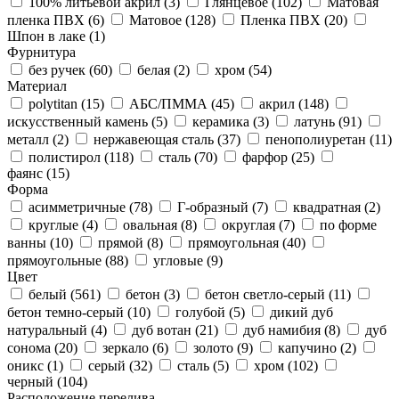
100% литьевой акрил (
3
)
Глянцевое (
102
)
Матовая
пленка ПВХ (
6
)
Матовое (
128
)
Пленка ПВХ (
20
)
Шпон в лаке (
1
)
Фурнитура
без ручек (
60
)
белая (
2
)
хром (
54
)
Материал
polytitan (
15
)
АБС/ПММА (
45
)
акрил (
148
)
искусственный камень (
5
)
керамика (
3
)
латунь (
91
)
металл (
2
)
нержавеющая сталь (
37
)
пенополиуретан (
11
)
полистирол (
118
)
сталь (
70
)
фарфор (
25
)
фаянс (
15
)
Форма
асимметричные (
78
)
Г-образный (
7
)
квадратная (
2
)
круглые (
4
)
овальная (
8
)
округлая (
7
)
по форме
ванны (
10
)
прямой (
8
)
прямоугольная (
40
)
прямоугольные (
88
)
угловые (
9
)
Цвет
белый (
561
)
бетон (
3
)
бетон светло-серый (
11
)
бетон темно-серый (
10
)
голубой (
5
)
дикий дуб
натуральный (
4
)
дуб вотан (
21
)
дуб намибия (
8
)
дуб
сонома (
20
)
зеркало (
6
)
золото (
9
)
капучино (
2
)
оникс (
1
)
серый (
32
)
сталь (
5
)
хром (
102
)
черный (
104
)
Расположение перелива