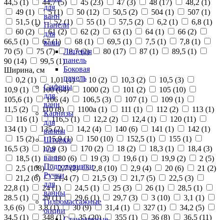
44,5 (
1
)
44,7 (
5
)
45 (
23
)
47 (
3
)
48 (
17
)
48,2 (
1
)
для
49 (
1
)
5 (
1
)
50 (
12
)
50,5 (
2
)
504 (
1
)
507 (
1
)
ванн
51,5 (
1
)
52 (
1
)
55 (
1
)
57,5 (
2
)
6,2 (
1
)
6,8 (
1
)
Панели
60 (
2
)
61 (
2
)
62 (
2
)
63 (
1
)
64 (
1
)
66 (
2
)
для
66,5 (
1
)
67 (
1
)
68 (
1
)
69,5 (
1
)
7,5 (
1
)
7,8 (
1
)
ванн
70 (
5
)
75 (
7
)
8,7 (
2
)
80 (
17
)
87 (
1
)
89,5 (
1
)
Лицевая
панель
90 (
14
)
99,5 (
1
)
Боковая
Ширина, см
панель
0,2 (
1
)
1,01 (
1
)
10 (
2
)
10,3 (
2
)
10,5 (
3
)
Сифоны
10,9 (
1
)
100 (
64
)
1000 (
2
)
101 (
2
)
105 (
10
)
для
105,6 (
1
)
106 (
4
)
106,5 (
3
)
107 (
1
)
109 (
1
)
ванн
11,5 (
2
)
110 (
8
)
1100а (
1
)
111 (
1
)
112 (
2
)
113 (
1
)
Карнизы
116 (
1
)
116,5 (
1
)
12,2 (
2
)
12,4 (
1
)
120 (
11
)
для
134 (
1
)
135 (
2
)
14,2 (
4
)
140 (
6
)
141 (
1
)
142 (
1
)
ванны
15 (
2
)
15,9 (
1
)
150 (
10
)
152,5 (
1
)
155 (
1
)
Шторки
16,5 (
3
)
17,9 (
3
)
170 (
2
)
18 (
2
)
18,3 (
1
)
18,4 (
3
)
для
ванн
18,5 (
1
)
180 (
6
)
19 (
3
)
19,6 (
1
)
19,9 (
2
)
2 (
5
)
Подголовники
2,5 (
108
)
2,7 (
2
)
2,8 (
10
)
2,9 (
4
)
20 (
6
)
21 (
2
)
Ручки
21,2 (
6
)
21,4 (
7
)
21,5 (
3
)
21,7 (
5
)
22,5 (
3
)
для
22,8 (
1
)
24 (
1
)
24,5 (
1
)
25 (
3
)
26 (
1
)
28,5 (
1
)
ванны
28.5 (
1
)
29 (
1
)
29,6 (
1
)
29,7 (
3
)
3 (
10
)
3,1 (
1
)
Гидромассажные
3,6 (
6
)
3,8 (
1
)
30 (
9
)
31,4 (
1
)
327 (
1
)
34,2 (
5
)
опции
34,5 (
1
)
348 (
1
)
35 (
20
)
355 (
1
)
36 (
8
)
36,5 (
11
)
Стандартные