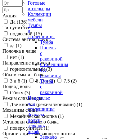
Готовые
интерьеры
Коллекции
Акция
мебели
Да (
136
)
Тумбы
Тип унитаза
и
подвесной (
15
)
столешницы
Система антивсплеск
Тумба
да (
1
)
Панель
Полочка в чаше
с
нет (
1
)
раковиной
Направление выпуска
Столешницы
горизонтальный (
3
)
без
Объем смывн. бачка, л
раковины
3 и 6 (
1
)
6 / 3 л (
2
)
7,5 (
2
)
Тумба
Подвод воды
с
раковиной
Сбоку (
3
)
Подстолье
Режим слива воды
для
Две кнопки (режим экономии) (
1
)
столешницы
Механизм слива
Зеркала,
Механическая кнопка (
1
)
полки,
Установки сливного бачка
зеркало-
поверх унитаза (
1
)
шкаф
Организация смывающего потока
Зеркало