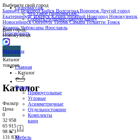
Выберите свой город
Гидромассаж
Барнаул
Белгород
Бийск
Волгоград
Воронеж
Другой город
Что такое гидромассаж?
Екатеринбург
Ижевск
Казань
Нижний Новгород
Новокузнецк
Собрать гидромассажную ванну
Новосибирск
Оренбург
Пермь
Самара
Тольятти
Томск
Тюмень
Чебоксары
Ярославль
Ваш город:
Перезвонить
Новокузнецк
Магазины
Каталог
товаров
Главная
- Каталог
Каталог
Ванны
Прямоугольные
Угловые
Фильтр
Асимметричные
Цена
Отдельностоящие
0
Комплекты
32 958
ванн
65 915
98 873
131 830
Мебель