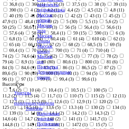
36,8 (
1
)
360 (
1
)
37 (
3
)
37,5 (
1
)
38 (
3
)
39 (
11
)
комплекты
390 (
1
)
4 (
2
)
4,2 (
1
)
4,4 (
2
)
4,5 (
12
)
4,8 (
11
)
гидромассажа
Массаж
40 (
19
)
41 (
2
)
410 (
1
)
42 (
2
)
43 (
1
)
45 (
2
)
общий
47,9 (
1
)
48,4 (
1
)
49 (
2
)
5 (
30
)
5,5 (
1
)
5,6 (
2
)
Массаж
50 (
25
)
50,6 (
1
)
55 (
3
)
56 (
5
)
56,4 (
1
)
56,6 (
1
)
тела
57,6 (
4
)
58 (
4
)
58,4 (
1
)
59 (
15
)
590 (
1
)
6 (
3
)
Массаж
6,8 (
1
)
60 (
94
)
60,4 (
4
)
61 (
4
)
610 (
4
)
62 (
1
)
спины
65 (
4
)
66 (
10
)
67 (
2
)
68 (
2
)
68,5 (
3
)
69 (
5
)
Массаж
69,4 (
1
)
70 (
120
)
700 (
1
)
71 (
4
)
710 (
4
)
шиацу
74 (
2
)
74,6 (
4
)
75 (
62
)
76,5 (
1
)
77 (
3
)
78 (
2
)
Массаж
79 (
4
)
8,9 (
1
)
80 (
80
)
80,6 (
1
)
800 (
1
)
81 (
6
)
ног
Подсветка
84 (
3
)
84,6 (
1
)
85 (
3
)
86 (
1
)
86,5 (
2
)
87 (
2
)
Дополнительные
89,6 (
5
)
90 (
49
)
900 (
1
)
93 (
1
)
94 (
5
)
95 (
6
)
опции
96 (
1
)
97 (
1
)
99 (
3
)
99,4 (
3
)
99,6 (
1
)
Высота, см
1,6 (
2
)
10 (
4
)
10,4 (
1
)
10,5 (
1
)
100 (
5
)
Унитазы
11,2 (
2
)
11,5 (
4
)
11,7 (
1
)
110 (
7
)
115 (
2
)
12 (
11
)
и
12,1 (
1
)
12,5 (
9
)
12,6 (
1
)
12,9 (
1
)
120 (
2
)
полотенцесушители
125 (
1
)
13,5 (
4
)
13,6 (
5
)
13.3 (
4
)
130 (
2
)
134 (
1
)
Унитазы
139 (
1
)
14 (
1
)
14,1 (
2
)
14,2 (
1
)
14,3 (
2
)
Напольные
14,6 (
4
)
14,7 (
2
)
140 (
2
)
141 (
1
)
141,7 (
1
)
унитазы
Подвесные
144,8 (
1
)
145 (
1
)
1468 (
1
)
1472 (
1
)
15 (
7
)