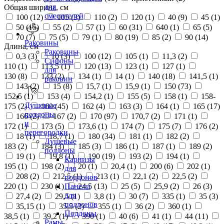
для
Общая ширина, см
смесителей
100 (
12
)
105 (
3
)
110 (
2
)
120 (
1
)
40 (
9
)
45 (
1
)
50 (
15
)
55 (
2
)
57 (
1
)
60 (
31
)
640 (
1
)
65 (
5
)
70 (
7
)
75 (
5
)
79 (
1
)
80 (
19
)
85 (
2
)
90 (
14
)
Раковины
Длина, см
Раковины
0,3 (
3
)
10 (
3
)
100 (
12
)
105 (
1
)
11,3 (
2
)
Сифоны
110 (
1
)
113,5 (
1
)
120 (
13
)
123 (
1
)
127 (
1
)
для
130 (
8
)
133 (
2
)
134 (
1
)
14 (
1
)
140 (
18
)
141,5 (
1
)
раковин
143 (
2
)
15 (
8
)
15,7 (
1
)
15,9 (
1
)
150 (
73
)
152,5 (
1
)
153 (
4
)
154,2 (
1
)
155 (
5
)
158 (
1
)
158-
Душевые
175 (
2
)
160 (
45
)
162 (
4
)
163 (
3
)
164 (
1
)
165 (
17
)
поддоны
166 (
2
)
167 (
2
)
170 (
97
)
170,7 (
2
)
171 (
1
)
и
172 (
1
)
173 (
5
)
173,6 (
1
)
174 (
7
)
175 (
7
)
176 (
2
)
перегородки
18 (
1
)
18,7 (
1
)
180 (
34
)
181 (
1
)
182 (
2
)
Душевые
183 (
2
)
184 (
3
)
185 (
3
)
186 (
1
)
187 (
1
)
189 (
2
)
поддоны
19 (
1
)
19,8 (
1
)
190 (
19
)
193 (
2
)
194 (
1
)
Карнизы
195 (
1
)
198 (
2
)
20 (
1
)
20,4 (
1
)
200 (
6
)
202 (
1
)
для
208 (
2
)
212,5 (
1
)
213 (
1
)
22,1 (
2
)
22,5 (
2
)
поддонов
220 (
1
)
230 (
1
)
24,5 (
13
)
25 (
5
)
25,9 (
2
)
26 (
3
)
Панели
для
27,4 (
2
)
29,5 (
1
)
3,8 (
1
)
30 (
7
)
335 (
1
)
35 (
3
)
поддонов
35,15 (
1
)
35,5 (
2
)
355 (
1
)
36 (
2
)
360 (
1
)
Поддоны
38,5 (
1
)
39,2 (
1
)
390 (
1
)
40 (
6
)
41 (
1
)
44 (
11
)
Рамы