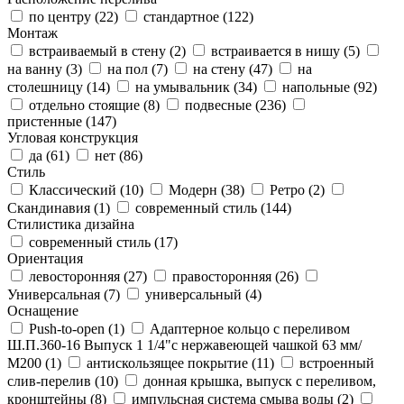
по центру (
22
)
стандартное (
122
)
Монтаж
встраиваемый в стену (
2
)
встраивается в нишу (
5
)
на ванну (
3
)
на пол (
7
)
на стену (
47
)
на
столешницу (
14
)
на умывальник (
34
)
напольные (
92
)
отдельно стоящие (
8
)
подвесные (
236
)
пристенные (
147
)
Угловая конструкция
да (
61
)
нет (
86
)
Стиль
Классический (
10
)
Модерн (
38
)
Ретро (
2
)
Скандинавия (
1
)
современный стиль (
144
)
Стилистика дизайна
современный стиль (
17
)
Ориентация
левосторонняя (
27
)
правосторонняя (
26
)
Универсальная (
7
)
универсальный (
4
)
Оснащение
Push-to-open (
1
)
Адаптерное кольцо с переливом
Ш.П.360-16 Выпуск 1 1/4"с нержавеющей чашкой 63 мм/
М200 (
1
)
антискользящее покрытие (
11
)
встроенный
слив-перелив (
10
)
донная крышка, выпуск с переливом,
кронштейны (
8
)
импульсная система смыва воды (
2
)