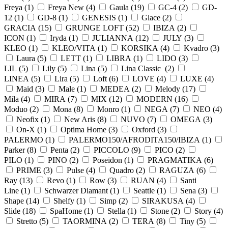
Freya (
1
)
Freya New (
4
)
Gaula (
19
)
GC-4 (
2
)
GD-
12 (
1
)
GD-8 (
1
)
GENESIS (
1
)
Glace (
2
)
GRACIA (
15
)
GRUNGE LOFT (
52
)
IBIZA (
2
)
ICON (
1
)
Iryda (
1
)
JULIANNA (
12
)
JULY (
3
)
KLEO (
1
)
KLEO/VITA (
1
)
KORSIKA (
4
)
Kvadro (
3
)
Laura (
5
)
LETT (
1
)
LIBRA (
1
)
LIDO (
3
)
LIL (
5
)
Lily (
5
)
Lina (
5
)
Lina Classic (
2
)
LINEA (
5
)
Lira (
5
)
Loft (
6
)
LOVE (
4
)
LUXE (
4
)
Maid (
3
)
Male (
1
)
MEDEA (
2
)
Melody (
17
)
Mila (
4
)
MIRA (
7
)
MIX (
12
)
MODERN (
16
)
Moduo (
2
)
Mona (
8
)
Monro (
1
)
NEGA (
7
)
NEO (
4
)
Neofix (
1
)
New Aris (
8
)
NUVO (
7
)
OMEGA (
3
)
On-X (
1
)
Optima Home (
3
)
Oxford (
3
)
PALERMO (
1
)
PALERMO150/AFRODITA150/IBIZA (
1
)
Parker (
8
)
Penta (
2
)
PICCOLO (
9
)
PICO (
2
)
PILO (
1
)
PINO (
2
)
Poseidon (
1
)
PRAGMATIKA (
6
)
PRIME (
3
)
Pulse (
4
)
Quadro (
2
)
RAGUZA (
6
)
Ray (
13
)
Revo (
1
)
Row (
3
)
RUAN (
4
)
Santi
Line (
1
)
Schwarzer Diamant (
1
)
Seattle (
1
)
Sena (
3
)
Shape (
14
)
Shelfy (
1
)
Simp (
2
)
SIRAKUSA (
4
)
Slide (
18
)
SpaHome (
1
)
Stella (
1
)
Stone (
2
)
Story (
4
)
Stretto (
5
)
TAORMINA (
2
)
TERA (
8
)
Tiny (
5
)