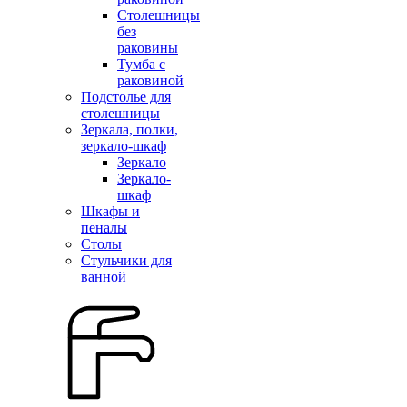
Столешницы
без
раковины
Тумба с
раковиной
Подстолье для
столешницы
Зеркала, полки,
зеркало-шкаф
Зеркало
Зеркало-
шкаф
Шкафы и
пеналы
Столы
Стульчики для
ванной