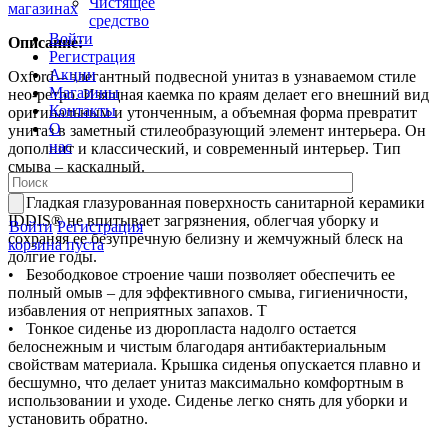
Чистящее
магазинах
средство
Войти
Описание:
Регистрация
Акции
Oxford – элегантный подвесной унитаз в узнаваемом стиле
Магазины
нео-ретро. Изящная каемка по краям делает его внешний вид
Контакты
оригинальным и утонченным, а объемная форма превратит
О
унитаз в заметный стилеобразующий элемент интерьера. Он
нас
дополнит и классический, и современный интерьер. Тип
смыва – каскадный.
• Гладкая глазурованная поверхность санитарной керамики
IDDIS® не впитывает загрязнения, облегчая уборку и
Войти
Регистрация
сохраняя ее безупречную белизну и жемчужный блеск на
корзина пуста
долгие годы.
• Безободковое строение чаши позволяет обеспечить ее
полный омыв – для эффективного смыва, гигиеничности,
избавления от неприятных запахов. Т
• Тонкое сиденье из дюропласта надолго остается
белоснежным и чистым благодаря антибактериальным
свойствам материала. Крышка сиденья опускается плавно и
бесшумно, что делает унитаз максимально комфортным в
использовании и уходе. Сиденье легко снять для уборки и
установить обратно.