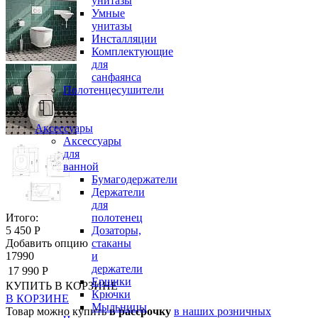
унитазы
Умные
унитазы
Инсталляции
Комплектующие
для
санфаянса
Полотенцесушители
Аксессуары
Аксессуары
для
ванной
Бумагодержатели
Держатели
для
полотенец
Итого:
Дозаторы,
5 450 Р
стаканы
Добавить опцию
и
17990
держатели
17 990 Р
Ершики
КУПИТЬ
В КОРЗИНЕ
Крючки
В КОРЗИНЕ
Мыльницы
Товар можно купить
в рассрочку
в наших розничных