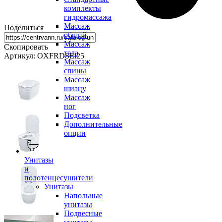
комплекты
гидромассажа
Массаж
Поделиться
общий
Массаж
Скопировать
тела
Артикул: OXFRDSEi25
Массаж
спины
Массаж
шиацу
Массаж
ног
Подсветка
Дополнительные
опции
Унитазы
и
полотенцесушители
Унитазы
Напольные
унитазы
Подвесные