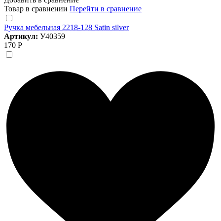
Товар в сравнении
Перейти в сравнение
Ручка мебельная 2218-128 Satin silver
Артикул:
У40359
170 Р