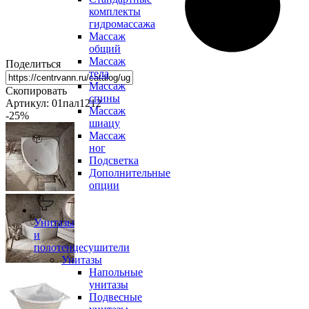
комплекты
гидромассажа
Массаж
общий
Массаж
Поделиться
тела
Массаж
Скопировать
спины
Артикул: 01пал1212
Массаж
-25
%
шиацу
Массаж
ног
Подсветка
Дополнительные
опции
Унитазы
и
полотенцесушители
Унитазы
Напольные
унитазы
Подвесные