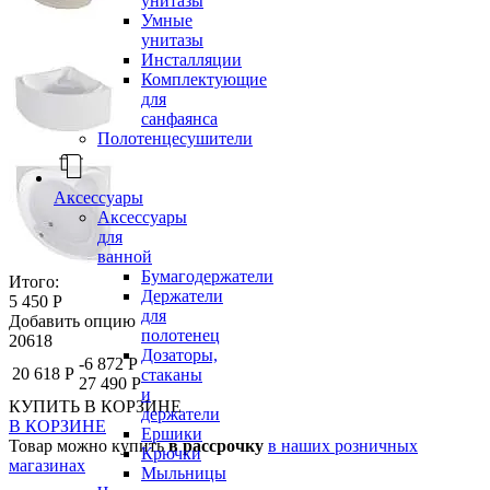
унитазы
Умные
унитазы
Инсталляции
Комплектующие
для
санфаянса
Полотенцесушители
Аксессуары
Аксессуары
для
ванной
Бумагодержатели
Итого:
Держатели
5 450 Р
для
Добавить опцию
полотенец
20618
Дозаторы,
-6 872 Р
20 618 Р
стаканы
27 490 Р
и
КУПИТЬ
В КОРЗИНЕ
держатели
В КОРЗИНЕ
Ершики
Товар можно купить
в рассрочку
в наших розничных
Крючки
магазинах
Мыльницы