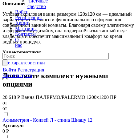
Чистящее
Описание:
средство
Войти
Угловая акриловая ванна размером 120x120 см — идеальный
Регистрация
вариант для стильного и функционального оформления
Акции
современной ванной комнаты. Благодаря своему элегантному
Магазины
и сдержанному дизайну, она подчеркнёт изысканный вкус
Контакты
владельца и обеспечит максимальный комфорт во время
О
водных процедур.
нас
Характеристики:
Все характеристики
Войти
Регистрация
Дополните комплект нужными
корзина пуста
опциями
20 618 Р
Ванна ПАЛЕРМО/PALERMO 1200х1200 ПР
от
от
Асимметрия - Конвей Л - спина Шиацу 12
Артикул:
0 Р