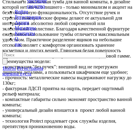
Чистящее
Стильная и лаконичная тумба для ванной комнаты, в дизайне
средство
которой нет ничего лишнего - только минимализм и акцент на
Войти
безоговорочную функциональность. Отсутствие ручек и
Регистрация
строгие геометрические формы делают ее актуальной для
Акции
интерьеров в абсолютно любой современной или
Магазины
эклектичной стилистике. Благодаря качественной фурнитуре
Контакты
ежедневное использование тумбы отличается максимальным
О
удобством. Практичное разделение ящиков на небольшие
нас
отсеки позволяет с комфортом организовать хранение
косметики и других вещей. Глянцевая белая поверхность
гармонично дополнит пространства в любой цветовой гамме.
Преимущества модели:
- конструкция "без ручек": внешний вид не перегружен
Войти
Регистрация
лишними деталями, а пользоваться шкафчиком еще удобнее;
корзина пуста
- прочность: металлические навесы выдерживают нагрузку до
130кг;
- фактурная ЛДСП приятна на ощупь, передает ощутимый
рельеф материала;
- компактные габариты сильно экономят пространство ванной
комнаты;
- универсальный дизайн впишется в проект любой ванной
комнаты;
- технология Protect продлевает срок слуужбы изделия,
препятствуя проникновению воды.