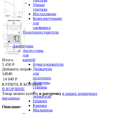
унитазы
Умные
унитазы
Инсталляции
Комплектующие
для
санфаянса
Полотенцесушители
Аксессуары
Аксессуары
для
ванной
Итого:
Бумагодержатели
5 450 Р
Держатели
Добавить опцию
для
14040
полотенец
14 040 Р
Дозаторы,
КУПИТЬ
В КОРЗИНЕ
стаканы
В КОРЗИНЕ
и
Товар можно купить
в рассрочку
в наших розничных
держатели
магазинах
Ершики
Крючки
Описание:
Мыльницы