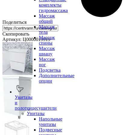
комплекты
гидромассажа
Массаж
общий
Поделиться
Массаж
тела
Скопировать
Массаж
Артикул: Ц0000019919
спины
Массаж
шиацу
Массаж
ног
Подсветка
Дополнительные
опции
Унитазы
и
полотенцесушители
Унитазы
Напольные
унитазы
Подвесные