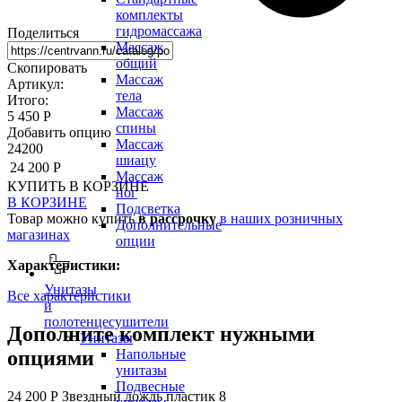
комплекты
гидромассажа
Поделиться
Массаж
общий
Скопировать
Массаж
Артикул:
тела
Итого:
Массаж
5 450 Р
спины
Добавить опцию
Массаж
24200
шиацу
24 200 Р
Массаж
КУПИТЬ
В КОРЗИНЕ
ног
В КОРЗИНЕ
Подсветка
Товар можно купить
в рассрочку
в наших розничных
Дополнительные
магазинах
опции
Характеристики:
Унитазы
Все характеристики
и
полотенцесушители
Дополните комплект нужными
Унитазы
опциями
Напольные
унитазы
Подвесные
24 200 Р
Звездный дождь пластик 8