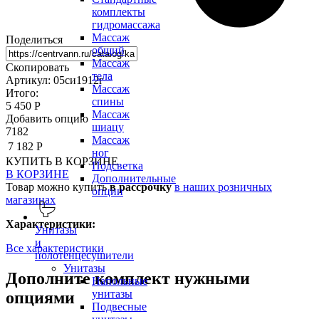
комплекты
гидромассажа
Массаж
Поделиться
общий
Массаж
Скопировать
тела
Артикул: 05си1912г
Массаж
Итого:
спины
5 450 Р
Массаж
Добавить опцию
шиацу
7182
Массаж
7 182 Р
ног
КУПИТЬ
В КОРЗИНЕ
Подсветка
В КОРЗИНЕ
Дополнительные
Товар можно купить
в рассрочку
в наших розничных
опции
магазинах
Характеристики:
Унитазы
и
Все характеристики
полотенцесушители
Унитазы
Дополните комплект нужными
Напольные
унитазы
опциями
Подвесные