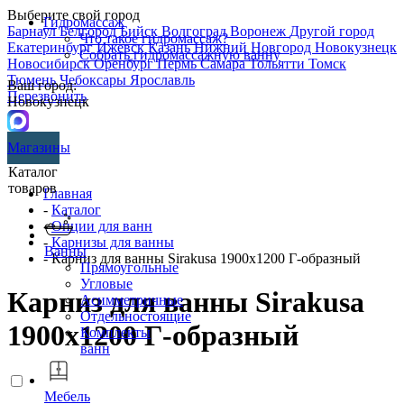
Выберите свой город
Гидромассаж
Барнаул
Белгород
Бийск
Волгоград
Воронеж
Другой город
Что такое гидромассаж?
Екатеринбург
Ижевск
Казань
Нижний Новгород
Новокузнецк
Собрать гидромассажную ванну
Новосибирск
Оренбург
Пермь
Самара
Тольятти
Томск
Тюмень
Чебоксары
Ярославль
Ваш город:
Перезвонить
Новокузнецк
Магазины
Каталог
товаров
Главная
-
Каталог
-
Опции для ванн
-
Карнизы для ванны
Ванны
- Карниз для ванны Sirakusa 1900х1200 Г-образный
Прямоугольные
Угловые
Карниз для ванны Sirakusa
Асимметричные
Отдельностоящие
1900х1200 Г-образный
Комплекты
ванн
Мебель