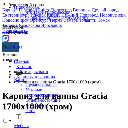
Выберите свой город
Гидромассаж
Барнаул
Белгород
Бийск
Волгоград
Воронеж
Другой город
Что такое гидромассаж?
Екатеринбург
Ижевск
Казань
Нижний Новгород
Новокузнецк
Собрать гидромассажную ванну
Новосибирск
Оренбург
Пермь
Самара
Тольятти
Томск
Тюмень
Чебоксары
Ярославль
Ваш город:
Перезвонить
Новокузнецк
Магазины
Каталог
товаров
Главная
-
Каталог
-
Опции для ванн
-
Карнизы для ванны
Ванны
- Карниз для ванны Gracia 1700х1000 (хром)
Прямоугольные
Угловые
Карниз для ванны Gracia
Асимметричные
Отдельностоящие
1700х1000 (хром)
Комплекты
ванн
Мебель