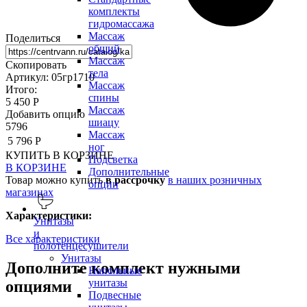
комплекты
гидромассажа
Массаж
Поделиться
общий
Массаж
Скопировать
тела
Артикул: 05гр1710
Массаж
Итого:
спины
5 450 Р
Массаж
Добавить опцию
шиацу
5796
Массаж
5 796 Р
ног
КУПИТЬ
В КОРЗИНЕ
Подсветка
В КОРЗИНЕ
Дополнительные
Товар можно купить
в рассрочку
в наших розничных
опции
магазинах
Характеристики:
Унитазы
и
Все характеристики
полотенцесушители
Унитазы
Дополните комплект нужными
Напольные
унитазы
опциями
Подвесные