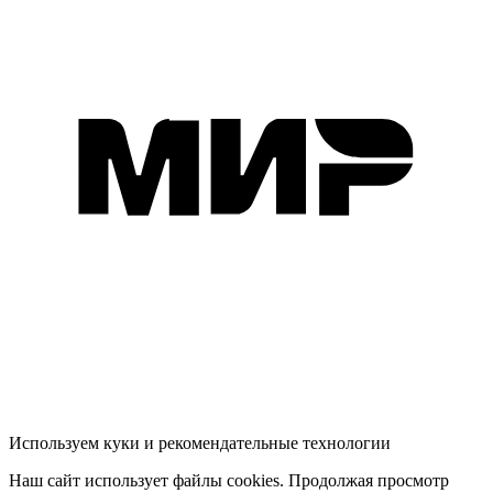
В КОРЗИНЕ
-7
%
16 573 Р
17 820 Р
Тумба под раковину БЛОК/Aris 60Н
(590х870х440) 2я ...
Используем куки и рекомендательные технологии
Наш сайт использует файлы cookies. Продолжая просмотр