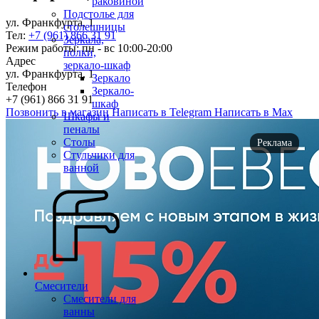
раковиной
Подстолье для
ул. Франкфурта, 1
столешницы
Тел:
+7 (961) 866 31 91
Зеркала,
Режим работы: пн - вс 10:00-20:00
полки,
Адрес
зеркало-шкаф
ул. Франкфурта, 1
Зеркало
Телефон
Зеркало-
+7 (961) 866 31 91
шкаф
Позвонить в магазин
Написать в Telegram
Написать в Max
Шкафы и
пеналы
Столы
Реклама
Стульчики для
ванной
Смесители
Смесители для
ванны