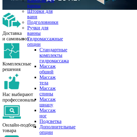
Карнизы для
ванны
Шторки для
ванн
Подголовники
Ручки для
Доставка
ванны
и самовывоз
Гидромассажные
опции
Стандартные
комплекты
гидромассажа
Комплексные
Массаж
решения
общий
Массаж
тела
Массаж
спины
Нас выбирают
Массаж
профессионалы
шиацу
Массаж
ног
Подсветка
Онлайн-подбор
Дополнительные
товара
опции