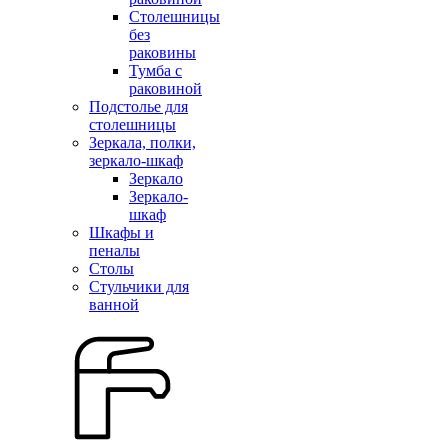
Столешницы
без
раковины
Тумба с
раковиной
Подстолье для
столешницы
Зеркала, полки,
зеркало-шкаф
Зеркало
Зеркало-
шкаф
Шкафы и
пеналы
Столы
Стульчики для
ванной