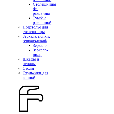
Столешницы
без
раковины
Тумба с
раковиной
Подстолье для
столешницы
Зеркала, полки,
зеркало-шкаф
Зеркало
Зеркало-
шкаф
Шкафы и
пеналы
Столы
Стульчики для
ванной