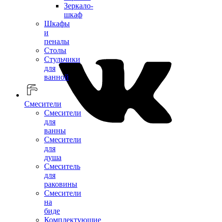
Зеркало-
шкаф
Шкафы
и
пеналы
Столы
Стульчики
для
ванной
Смесители
Смесители
для
ванны
Смесители
для
душа
Смеситель
для
раковины
Смесители
на
биде
Комплектующие