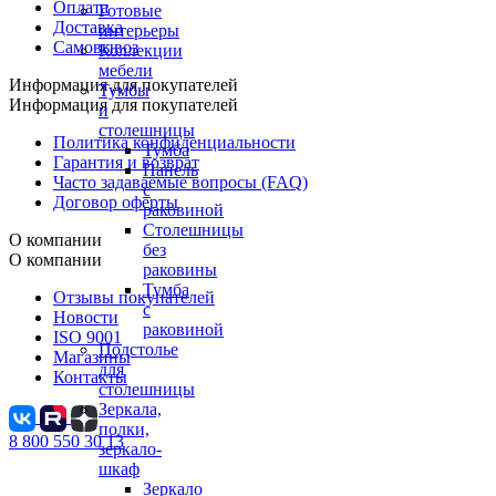
Оплата
Готовые
Доставка
интерьеры
Самовывоз
Коллекции
мебели
Информация для покупателей
Тумбы
Информация для покупателей
и
столешницы
Политика конфиденциальности
Тумба
Гарантия и возврат
Панель
Часто задаваемые вопросы (FAQ)
с
Договор оферты
раковиной
Столешницы
О компании
без
О компании
раковины
Тумба
Отзывы покупателей
с
Новости
раковиной
ISO 9001
Подстолье
Магазины
для
Контакты
столешницы
Зеркала,
полки,
8 800 550 30 13
зеркало-
шкаф
Зеркало