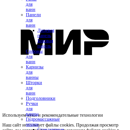
для
ванн
Панели
для
ванн
Лицевая
панель
Боковая
панель
Сифоны
для
ванн
Карнизы
для
ванны
Шторки
для
ванн
Подголовники
Ручки
для
ванны
Используем куки и рекомендательные технологии
Гидромассажные
опции
Наш сайт использует файлы cookies. Продолжая просмотр
Стандартные