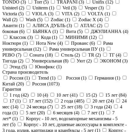
TONDO (
3
)
Torr (
5
)
TRAPANI (
3
)
Unifix (
12
)
Unisteel (
2
)
Uniterm (
1
)
Veil (
3
)
Vesper (
3
)
Victoria (
5
)
VIOLA (
3
)
VITA (
2
)
VOLTA (
1
)
Wall (
2
)
Wash (
5
)
Zodiac (
1
)
Zodiac X (
4
)
Аванти (
1
)
АЛИСА ДУБЛЬ (
3
)
АТЛАС (
2
)
боковая (
6
)
БЬЯНКА (
1
)
Вита (
5
)
ДЖУЛИАННА (
4
)
Классик (
3
)
Кода (
1
)
МИНИМИ (
12
)
Ноктюрн (
1
)
Нота New (
4
)
Прованс (
6
)
Рама
универсальная (
12
)
Рама универсальная ПУ (
1
)
РЕВО (
7
)
Соната (
18
)
Стиль (
2
)
ТR (
2
)
ТГ (
4
)
Тигода (
2
)
Универсальная (
8
)
Уют (
2
)
ЭКОНОМ (
3
)
Этюд (
5
)
Юнификс (
1
)
Страна производитель
Россия (
1
)
Trend (
1
)
Россия (
1
)
Германия (
1
)
Китай (
20
)
Россия (
1073
)
Гарантия
1 год (
42
)
10 (
4
)
10 лет (
41
)
15 (
2
)
15 лет (
84
)
17 (
1
)
17 лет (
152
)
2 года (
485
)
20 лет (
24
)
24
мес (
14
)
24 месяца (
7
)
25 лет (
18
)
3 года (
24
)
4
года (
1
)
5 лет (
20
)
6 месяцев (
4
)
7 лет (
1
)
7
лет* (
1
)
Корпус - 10 лет, водозапорные механизмы - 5
лет (
5
)
Корпус - 10 лет, душевые аксессуары в комплекте -
3 года, излив, картриджи и кранбуксы - 5 лет (
1
)
Корпус -