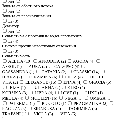
нет (
1
)
Защита от обратного потока
нет (
1
)
Защита от перекручивания
да (
3
)
Девиатор
нет (
1
)
Совместима с проточным водонагревателем
да (
4
)
Система против известковых отложений
да (
3
)
Совместимость
AELITA (
10
)
AFRODITA (
2
)
AGORA (
4
)
ASSOL (
1
)
AURA (
2
)
CALYPSO (
4
)
CASSANDRA (
1
)
CATANIA (
2
)
CLASSIC (
14
)
DIANA (
2
)
DINAMIKA (
6
)
DIPSA (
4
)
DOLCE
VITA (
2
)
ELEGANCE (
16
)
ENNA (
4
)
GRACIA (
5
)
IBIZA (
1
)
JULIANNA (
2
)
KLEO (
4
)
KORSIKA (
3
)
LIBRA (
4
)
LOVE (
1
)
LUXE (
1
)
MEDEA (
4
)
MODERN (
16
)
NEGA (
1
)
OMEGA (
1
)
PALERMO (
1
)
PICCOLO (
1
)
PRAGMATIKA (
2
)
RAGUZA (
8
)
SIRAKUSA (
2
)
TAORMINA (
3
)
TRAPANI (
1
)
VIOLA (
6
)
VITA (
6
)