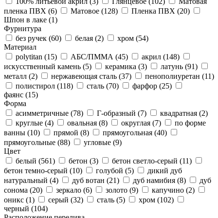
100% литьевой акрил (
3
)
Глянцевое (
102
)
Матовая
пленка ПВХ (
6
)
Матовое (
128
)
Пленка ПВХ (
20
)
Шпон в лаке (
1
)
Фурнитура
без ручек (
60
)
белая (
2
)
хром (
54
)
Материал
polytitan (
15
)
АБС/ПММА (
45
)
акрил (
148
)
искусственный камень (
5
)
керамика (
3
)
латунь (
91
)
металл (
2
)
нержавеющая сталь (
37
)
пенополиуретан (
11
)
полистирол (
118
)
сталь (
70
)
фарфор (
25
)
фаянс (
15
)
Форма
асимметричные (
78
)
Г-образный (
7
)
квадратная (
2
)
круглые (
4
)
овальная (
8
)
округлая (
7
)
по форме
ванны (
10
)
прямой (
8
)
прямоугольная (
40
)
прямоугольные (
88
)
угловые (
9
)
Цвет
белый (
561
)
бетон (
3
)
бетон светло-серый (
11
)
бетон темно-серый (
10
)
голубой (
5
)
дикий дуб
натуральный (
4
)
дуб вотан (
21
)
дуб намибия (
8
)
дуб
сонома (
20
)
зеркало (
6
)
золото (
9
)
капучино (
2
)
оникс (
1
)
серый (
32
)
сталь (
5
)
хром (
102
)
черный (
104
)
Расположение перелива