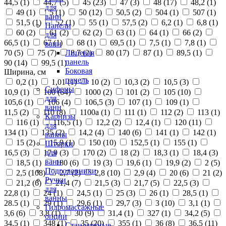
44,5 (
1
)
44,7 (
5
)
45 (
23
)
47 (
3
)
48 (
17
)
48,2 (
1
)
для
49 (
1
)
5 (
1
)
50 (
12
)
50,5 (
2
)
504 (
1
)
507 (
1
)
ванн
51,5 (
1
)
52 (
1
)
55 (
1
)
57,5 (
2
)
6,2 (
1
)
6,8 (
1
)
Панели
60 (
2
)
61 (
2
)
62 (
2
)
63 (
1
)
64 (
1
)
66 (
2
)
для
66,5 (
1
)
67 (
1
)
68 (
1
)
69,5 (
1
)
7,5 (
1
)
7,8 (
1
)
ванн
70 (
5
)
75 (
7
)
8,7 (
2
)
80 (
17
)
87 (
1
)
89,5 (
1
)
Лицевая
панель
90 (
14
)
99,5 (
1
)
Боковая
Ширина, см
панель
0,2 (
1
)
1,01 (
1
)
10 (
2
)
10,3 (
2
)
10,5 (
3
)
Сифоны
10,9 (
1
)
100 (
64
)
1000 (
2
)
101 (
2
)
105 (
10
)
для
105,6 (
1
)
106 (
4
)
106,5 (
3
)
107 (
1
)
109 (
1
)
ванн
11,5 (
2
)
110 (
8
)
1100а (
1
)
111 (
1
)
112 (
2
)
113 (
1
)
Карнизы
116 (
1
)
116,5 (
1
)
12,2 (
2
)
12,4 (
1
)
120 (
11
)
для
134 (
1
)
135 (
2
)
14,2 (
4
)
140 (
6
)
141 (
1
)
142 (
1
)
ванны
15 (
2
)
15,9 (
1
)
150 (
10
)
152,5 (
1
)
155 (
1
)
Шторки
16,5 (
3
)
17,9 (
3
)
170 (
2
)
18 (
2
)
18,3 (
1
)
18,4 (
3
)
для
ванн
18,5 (
1
)
180 (
6
)
19 (
3
)
19,6 (
1
)
19,9 (
2
)
2 (
5
)
Подголовники
2,5 (
108
)
2,7 (
2
)
2,8 (
10
)
2,9 (
4
)
20 (
6
)
21 (
2
)
Ручки
21,2 (
6
)
21,4 (
7
)
21,5 (
3
)
21,7 (
5
)
22,5 (
3
)
для
22,8 (
1
)
24 (
1
)
24,5 (
1
)
25 (
3
)
26 (
1
)
28,5 (
1
)
ванны
28.5 (
1
)
29 (
1
)
29,6 (
1
)
29,7 (
3
)
3 (
10
)
3,1 (
1
)
Гидромассажные
3,6 (
6
)
3,8 (
1
)
30 (
9
)
31,4 (
1
)
327 (
1
)
34,2 (
5
)
опции
34,5 (
1
)
348 (
1
)
35 (
20
)
355 (
1
)
36 (
8
)
36,5 (
11
)
Стандартные