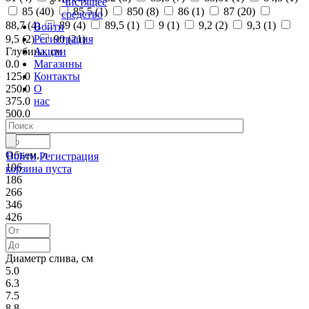
Чистящее
85 (
40
)
85,5 (
1
)
850 (
8
)
86 (
1
)
87 (
20
)
средство
88,7 (
4
)
89 (
4
)
89,5 (
1
)
9 (
1
)
9,2 (
2
)
9,3 (
1
)
Войти
Регистрация
9,5 (
2
)
90 (
21
)
Акции
Глубина, см
Магазины
0.0
Контакты
125.0
О
250.0
нас
375.0
500.0
Объем, л
Войти
Регистрация
106
корзина пуста
186
266
346
426
Диаметр слива, см
5.0
6.3
7.5
8.8