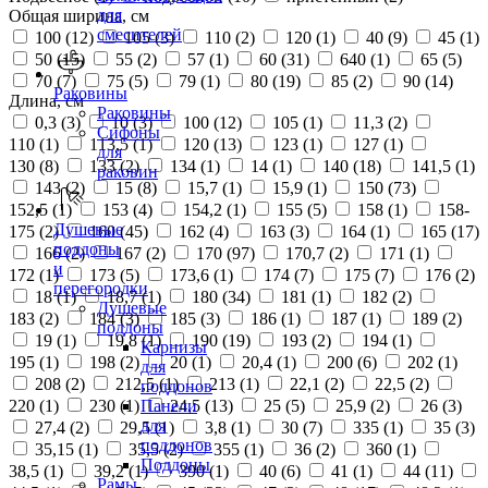
для
Общая ширина, см
смесителей
100 (
12
)
105 (
3
)
110 (
2
)
120 (
1
)
40 (
9
)
45 (
1
)
50 (
15
)
55 (
2
)
57 (
1
)
60 (
31
)
640 (
1
)
65 (
5
)
70 (
7
)
75 (
5
)
79 (
1
)
80 (
19
)
85 (
2
)
90 (
14
)
Раковины
Длина, см
Раковины
0,3 (
3
)
10 (
3
)
100 (
12
)
105 (
1
)
11,3 (
2
)
Сифоны
110 (
1
)
113,5 (
1
)
120 (
13
)
123 (
1
)
127 (
1
)
для
130 (
8
)
133 (
2
)
134 (
1
)
14 (
1
)
140 (
18
)
141,5 (
1
)
раковин
143 (
2
)
15 (
8
)
15,7 (
1
)
15,9 (
1
)
150 (
73
)
152,5 (
1
)
153 (
4
)
154,2 (
1
)
155 (
5
)
158 (
1
)
158-
Душевые
175 (
2
)
160 (
45
)
162 (
4
)
163 (
3
)
164 (
1
)
165 (
17
)
поддоны
166 (
2
)
167 (
2
)
170 (
97
)
170,7 (
2
)
171 (
1
)
и
172 (
1
)
173 (
5
)
173,6 (
1
)
174 (
7
)
175 (
7
)
176 (
2
)
перегородки
18 (
1
)
18,7 (
1
)
180 (
34
)
181 (
1
)
182 (
2
)
Душевые
183 (
2
)
184 (
3
)
185 (
3
)
186 (
1
)
187 (
1
)
189 (
2
)
поддоны
19 (
1
)
19,8 (
1
)
190 (
19
)
193 (
2
)
194 (
1
)
Карнизы
195 (
1
)
198 (
2
)
20 (
1
)
20,4 (
1
)
200 (
6
)
202 (
1
)
для
208 (
2
)
212,5 (
1
)
213 (
1
)
22,1 (
2
)
22,5 (
2
)
поддонов
220 (
1
)
230 (
1
)
24,5 (
13
)
25 (
5
)
25,9 (
2
)
26 (
3
)
Панели
для
27,4 (
2
)
29,5 (
1
)
3,8 (
1
)
30 (
7
)
335 (
1
)
35 (
3
)
поддонов
35,15 (
1
)
35,5 (
2
)
355 (
1
)
36 (
2
)
360 (
1
)
Поддоны
38,5 (
1
)
39,2 (
1
)
390 (
1
)
40 (
6
)
41 (
1
)
44 (
11
)
Рамы