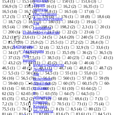
унитазы
15,4 (
1
)
15,5 (
4
)
15,9 (
5
)
150 (
1
)
151,6 (
3
)
Умные
156,9 (
3
)
159,1 (
1
)
16 (
1
)
16,2 (
2
)
16,35 (
1
)
унитазы
16,5 (
14
)
16,7 (
4
)
16,8 (
1
)
16.5 (
4
)
17 (
4
)
Инсталляции
17,2 (
3
)
17,9 (
7
)
170 (
4
)
176 (
1
)
18 (
8
)
18,6 (
4
)
Комплектующие
18,7 (
2
)
18,9 (
3
)
180 (
1
)
184 (
1
)
19 (
4
)
для
19,5 (
4
)
190 (
7
)
198 (
2
)
198,2 (
2
)
2,3 (
1
)
20 (
1
)
санфаянса
200 (
1
)
21,3 (
1
)
21,7 (
1
)
22 (
2
)
23 (
4
)
Полотенцесушители
23,2 (
1
)
23,6 (
1
)
24 (
5
)
24,6 (
20
)
240 (
5
)
25 (
1
)
25,5 (
20
)
25,9 (
2
)
25.5 (
1
)
27,2 (
2
)
28,4 (
3
)
Аксессуары
28,9 (
2
)
30 (
4
)
32 (
4
)
32,5 (
1
)
32,9 (
3
)
33,6 (
1
)
Аксессуары
34 (
1
)
34,5 (
1
)
35 (
1
)
35,5 (
9
)
36 (
2
)
36,5 (
3
)
для
37 (
12
)
37,5 (
1
)
38,5 (
1
)
40 (
23
)
42 (
7
)
43 (
1
)
ванной
43,2 (
2
)
44 (
11
)
45 (
2
)
45,3 (
4
)
46 (
4
)
Бумагодержатели
46,5 (
1
)
48 (
5
)
48,1 (
1
)
48,7 (
4
)
48,8 (
5
)
48.7 (
2
)
Держатели
5,5 (
1
)
50 (
30
)
54,5 (
1
)
55 (
11
)
55,0 (
1
)
для
56 (
16
)
56,5 (
78
)
56.5 (
8
)
560 (
1
)
57 (
8
)
59 (
9
)
полотенец
Дозаторы,
59-60 (
1
)
6 (
2
)
6,9 (
2
)
60 (
37
)
60,15 (
7
)
60-
стаканы
63 (
14
)
60.15 (
3
)
600 (
1
)
61 (
10
)
61-64 (
2
)
и
62 (
32
)
62-65 (
19
)
63 (
55
)
64 (
7
)
64,5 (
1
)
держатели
65 (
35
)
65,2 (
2
)
67 (
2
)
68 (
6
)
69,6 (
1
)
7 (
3
)
Ершики
7,2 (
3
)
7,5 (
1
)
70 (
10
)
70.5 (
1
)
73 (
1
)
75 (
4
)
Крючки
75,5 (
1
)
76 (
1
)
77 (
2
)
8 (
3
)
8,5 (
4
)
80 (
22
)
Мыльницы
81 (
4
)
81,5 (
1
)
82 (
8
)
83,6 (
7
)
83,61 (
1
)
84,5 (
1
)