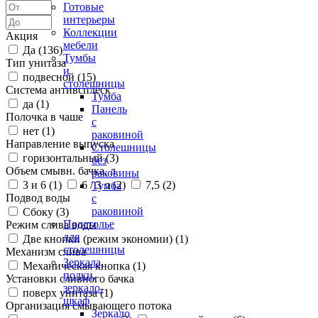
Готовые
интерьеры
Коллекции
Акция
мебели
Да (
136
)
Тумбы
Тип унитаза
и
подвесной (
15
)
столешницы
Система антивсплеск
Тумба
да (
1
)
Панель
Полочка в чаше
с
нет (
1
)
раковиной
Направление выпуска
Столешницы
горизонтальный (
3
)
без
Объем смывн. бачка, л
раковины
3 и 6 (
1
)
6 / 3 л (
2
)
7,5 (
2
)
Тумба
Подвод воды
с
раковиной
Сбоку (
3
)
Подстолье
Режим слива воды
для
Две кнопки (режим экономии) (
1
)
столешницы
Механизм слива
Зеркала,
Механическая кнопка (
1
)
полки,
Установки сливного бачка
зеркало-
поверх унитаза (
1
)
шкаф
Организация смывающего потока
Зеркало