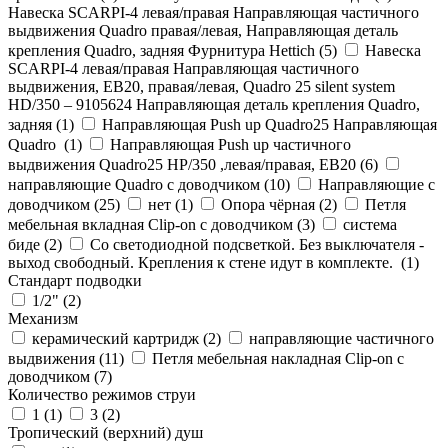
Навеска SCARPI-4 левая/правая Направляющая частичного
выдвижения Quadro правая/левая, Направляющая деталь
крепления Quadro, задняя Фурнитура Hettich (
5
)
Навеска
SCARPI-4 левая/правая Направляющая частичного
выдвижения, ЕВ20, правая/левая, Quadro 25 silent system
HD/350 – 9105624 Направляющая деталь крепления Quadro,
задняя (
1
)
Направляющая Push up Quadro25 Направляющая
Quadro (
1
)
Направляющая Push up частичного
выдвижения Quadro25 НР/350 ,левая/правая, ЕВ20 (
6
)
направляющие Quadro с доводчиком (
10
)
Направляющие с
доводчиком (
25
)
нет (
1
)
Опора чёрная (
2
)
Петля
мебельная вкладная Clip-on с доводчиком (
3
)
система
биде (
2
)
Со светодиодной подсветкой. Без выключателя -
выход свободный. Крепления к стене идут в комплекте. (
1
)
Стандарт подводки
1/2" (
2
)
Механизм
керамический картридж (
2
)
направляющие частичного
выдвижения (
11
)
Петля мебельная накладная Clip-on с
доводчиком (
7
)
Количество режимов струи
1 (
1
)
3 (
2
)
Тропический (верхний) душ