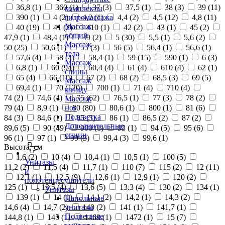
36,8 (
1
)
360 (
1
)
37 (
3
)
37,5 (
1
)
38 (
3
)
39 (
11
)
комплекты
390 (
1
)
4 (
2
)
4,2 (
1
)
4,4 (
2
)
4,5 (
12
)
4,8 (
11
)
гидромассажа
Массаж
40 (
19
)
41 (
2
)
410 (
1
)
42 (
2
)
43 (
1
)
45 (
2
)
общий
47,9 (
1
)
48,4 (
1
)
49 (
2
)
5 (
30
)
5,5 (
1
)
5,6 (
2
)
Массаж
50 (
25
)
50,6 (
1
)
55 (
3
)
56 (
5
)
56,4 (
1
)
56,6 (
1
)
тела
57,6 (
4
)
58 (
4
)
58,4 (
1
)
59 (
15
)
590 (
1
)
6 (
3
)
Массаж
6,8 (
1
)
60 (
94
)
60,4 (
4
)
61 (
4
)
610 (
4
)
62 (
1
)
спины
65 (
4
)
66 (
10
)
67 (
2
)
68 (
2
)
68,5 (
3
)
69 (
5
)
Массаж
69,4 (
1
)
70 (
120
)
700 (
1
)
71 (
4
)
710 (
4
)
шиацу
74 (
2
)
74,6 (
4
)
75 (
62
)
76,5 (
1
)
77 (
3
)
78 (
2
)
Массаж
79 (
4
)
8,9 (
1
)
80 (
80
)
80,6 (
1
)
800 (
1
)
81 (
6
)
ног
Подсветка
84 (
3
)
84,6 (
1
)
85 (
3
)
86 (
1
)
86,5 (
2
)
87 (
2
)
Дополнительные
89,6 (
5
)
90 (
49
)
900 (
1
)
93 (
1
)
94 (
5
)
95 (
6
)
опции
96 (
1
)
97 (
1
)
99 (
3
)
99,4 (
3
)
99,6 (
1
)
Высота, см
1,6 (
2
)
10 (
4
)
10,4 (
1
)
10,5 (
1
)
100 (
5
)
Унитазы
11,2 (
2
)
11,5 (
4
)
11,7 (
1
)
110 (
7
)
115 (
2
)
12 (
11
)
и
12,1 (
1
)
12,5 (
9
)
12,6 (
1
)
12,9 (
1
)
120 (
2
)
полотенцесушители
125 (
1
)
13,5 (
4
)
13,6 (
5
)
13.3 (
4
)
130 (
2
)
134 (
1
)
Унитазы
139 (
1
)
14 (
1
)
14,1 (
2
)
14,2 (
1
)
14,3 (
2
)
Напольные
14,6 (
4
)
14,7 (
2
)
140 (
2
)
141 (
1
)
141,7 (
1
)
унитазы
Подвесные
144,8 (
1
)
145 (
1
)
1468 (
1
)
1472 (
1
)
15 (
7
)