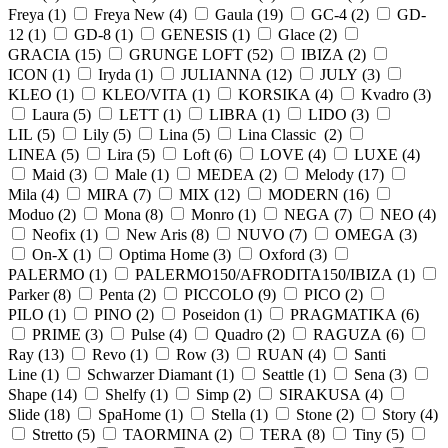
Freya (
1
)
Freya New (
4
)
Gaula (
19
)
GC-4 (
2
)
GD-
12 (
1
)
GD-8 (
1
)
GENESIS (
1
)
Glace (
2
)
GRACIA (
15
)
GRUNGE LOFT (
52
)
IBIZA (
2
)
ICON (
1
)
Iryda (
1
)
JULIANNA (
12
)
JULY (
3
)
KLEO (
1
)
KLEO/VITA (
1
)
KORSIKA (
4
)
Kvadro (
3
)
Laura (
5
)
LETT (
1
)
LIBRA (
1
)
LIDO (
3
)
LIL (
5
)
Lily (
5
)
Lina (
5
)
Lina Classic (
2
)
LINEA (
5
)
Lira (
5
)
Loft (
6
)
LOVE (
4
)
LUXE (
4
)
Maid (
3
)
Male (
1
)
MEDEA (
2
)
Melody (
17
)
Mila (
4
)
MIRA (
7
)
MIX (
12
)
MODERN (
16
)
Moduo (
2
)
Mona (
8
)
Monro (
1
)
NEGA (
7
)
NEO (
4
)
Neofix (
1
)
New Aris (
8
)
NUVO (
7
)
OMEGA (
3
)
On-X (
1
)
Optima Home (
3
)
Oxford (
3
)
PALERMO (
1
)
PALERMO150/AFRODITA150/IBIZA (
1
)
Parker (
8
)
Penta (
2
)
PICCOLO (
9
)
PICO (
2
)
PILO (
1
)
PINO (
2
)
Poseidon (
1
)
PRAGMATIKA (
6
)
PRIME (
3
)
Pulse (
4
)
Quadro (
2
)
RAGUZA (
6
)
Ray (
13
)
Revo (
1
)
Row (
3
)
RUAN (
4
)
Santi
Line (
1
)
Schwarzer Diamant (
1
)
Seattle (
1
)
Sena (
3
)
Shape (
14
)
Shelfy (
1
)
Simp (
2
)
SIRAKUSA (
4
)
Slide (
18
)
SpaHome (
1
)
Stella (
1
)
Stone (
2
)
Story (
4
)
Stretto (
5
)
TAORMINA (
2
)
TERA (
8
)
Tiny (
5
)