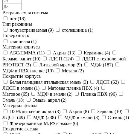
Встраиваемая система
нет (
18
)
Тип раковины
полувстраиваемая (
9
)
столешница (
1
)
Поверхность
глянцевая (
1
)
Материал корпуса
АБС/ПММА (
11
)
Акрил (
13
)
Керамика (
4
)
Керамогранит (
10
)
ЛДСП (
124
)
ЛДСП с технологией
PROTECT (
3
)
Литьевой мрамор (
9
)
МДФ (
187
)
МДФ в ПВХ пленке (
19
)
Металл (
2
)
Покрытие корпуса
Белая глянцевая итальянская эмаль (
3
)
ЛДСП (
62
)
ЛДСП в эмали (
1
)
Матовая пленка ПВХ (
4
)
Матовое (
65
)
МДФ в эмали (
2
)
Пленка ПВХ (
96
)
Эмаль (
18
)
Эмаль, акрил (
2
)
Материал фасада
100% литьевой акрил (
3
)
Акрил (
8
)
Зеркало (
10
)
ЛДСП (
49
)
МДФ (
238
)
МДФ в эмали (
3
)
Стекло (
1
)
Фрезерованный МДФ в эмале (
6
)
Покрытие фасада