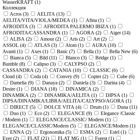
WasserKRAFT (
1
)
Коллекция
Acros (
3
)
AELITA (
13
)
AELITA/VITA/VIOLA/MEDEA (
1
)
Afina (
1
)
AFRODITA (
3
)
AFRODITA PALERMO IBIZA (
1
)
AFRODITA/CASSANDRA (
1
)
AGORA (
2
)
Aiger (
14
)
ALISA (
2
)
Amour (
2
)
Aris (
2
)
Art (
2
)
ASSOL (
4
)
ATLAS (
3
)
Atom (
1
)
AURA (
10
)
Avanti (
1
)
Axes (
1
)
Basic (
7
)
Bella (
1
)
Bella New (
6
)
Bianca (
5
)
Bild (
11
)
Blanco (
3
)
Bridge (
1
)
Bumble (
8
)
Calipso (
3
)
CALYPSO (
2
)
CASSANDRA (
2
)
CATANIA (
10
)
CLASSIC (
6
)
Cloud (
4
)
Coda (
4
)
Convey (
9
)
Copter (
2
)
Cube (
6
)
Damelia (
9
)
Danaya (
2
)
Daniela (
3
)
Darina (
4
)
Desire (
1
)
DIANA (
18
)
DINAMICA (
2
)
DINAMIKA (
2
)
DINAMIKA/AELITA (
1
)
DIPSA (
1
)
DIPSA/DINAMIKA/LIBRA/AELITA/CALYPSO/AGORA (
1
)
DIRECT (
5
)
DOLCE VITA (
4
)
Drum (
1
)
Duna (
11
)
Duo (
1
)
Eco (
2
)
ELEGANCE (
9
)
Elegance /Classic
/ Modern (
1
)
ELEGANCE/CLASSIC/ Modern (
1
)
ELEGANCE/CLASSIC/Modern (
5
)
ELEGANCE/Modern (
1
)
ENNA (
2
)
Ergonomika (
5
)
ESMA (
2
)
Estel (
1
)
Ever (
2
)
FLAT (
21
)
FLAT MG (
1
)
Forest (
1
)