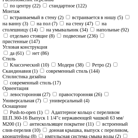
по центру (
22
)
стандартное (
122
)
Монтаж
встраиваемый в стену (
2
)
встраивается в нишу (
5
)
на ванну (
3
)
на пол (
7
)
на стену (
47
)
на
столешницу (
14
)
на умывальник (
34
)
напольные (
92
)
отдельно стоящие (
8
)
подвесные (
236
)
пристенные (
147
)
Угловая конструкция
да (
61
)
нет (
86
)
Стиль
Классический (
10
)
Модерн (
38
)
Ретро (
2
)
Скандинавия (
1
)
современный стиль (
144
)
Стилистика дизайна
современный стиль (
17
)
Ориентация
левосторонняя (
27
)
правосторонняя (
26
)
Универсальная (
7
)
универсальный (
4
)
Оснащение
Push-to-open (
1
)
Адаптерное кольцо с переливом
Ш.П.360-16 Выпуск 1 1/4"с нержавеющей чашкой 63 мм/
М200 (
1
)
антискользящее покрытие (
11
)
встроенный
слив-перелив (
10
)
донная крышка, выпуск с переливом,
кронштейны (
8
)
импульсная система смыва воды (
2
)