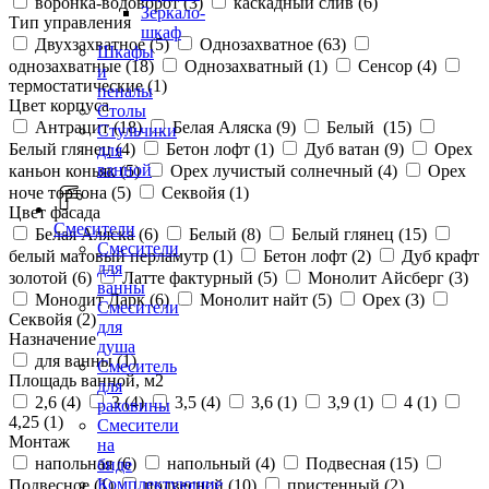
воронка-водоворот (
3
)
каскадный слив (
6
)
Зеркало-
Тип управления
шкаф
Двухзахватное (
5
)
Однозахватное (
63
)
Шкафы
однозахватные (
18
)
Однозахватный (
1
)
Сенсор (
4
)
и
термостатические (
1
)
пеналы
Цвет корпуса
Столы
Антрацит (
18
)
Белая Аляска (
9
)
Белый (
15
)
Стульчики
Белый глянец (
4
)
Бетон лофт (
1
)
Дуб ватан (
9
)
Орех
для
ванной
каньон коньяк (
5
)
Орех лучистый солнечный (
4
)
Орех
ноче тортона (
5
)
Секвойя (
1
)
Цвет фасада
Смесители
Белая Аляска (
6
)
Белый (
8
)
Белый глянец (
15
)
Смесители
белый матовый перламутр (
1
)
Бетон лофт (
2
)
Дуб крафт
для
золотой (
6
)
Латте фактурный (
5
)
Монолит Айсберг (
3
)
ванны
Монолит Дарк (
6
)
Монолит найт (
5
)
Орех (
3
)
Смесители
Секвойя (
2
)
для
Назначение
душа
для ванны (
1
)
Смеситель
Площадь ванной, м2
для
2,6 (
4
)
3 (
4
)
3,5 (
4
)
3,6 (
1
)
3,9 (
1
)
4 (
1
)
раковины
4,25 (
1
)
Смесители
Монтаж
на
напольная (
6
)
напольный (
4
)
Подвесная (
15
)
биде
Комплектующие
Подвесное (
1
)
подвесной (
10
)
пристенный (
2
)