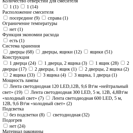
Количество отверстий для смесителя
1 (
1
)
1 (
14
)
Расположение смесителя
посередине (
9
)
справа (
1
)
Ограничение температуры
нет (
1
)
Функция экономии расхода
есть (
1
)
Система хранения
дверцы (
68
)
дверцы, ящики (
12
)
ящики (
51
)
Конструкция
1 дверца (
24
)
1 дверца, 2 ящика (
3
)
1 ящик (
28
)
2
дверцы (
17
)
2 дверцы, 1 ящик (
1
)
2 дверцы, 2 ящика (
2
)
2 ящика (
33
)
3 ящика (
4
)
3 ящика, 1 дверца (
1
)
Мощность лампы
Лента светодиодная 120 LED,12В, 9,6 Вт\м «нейтральный
свет» (
19
)
Лента светодиодная 300 LED, 5 м, 12В, 4,8Вт\м
«холодный свет» (
7
)
Лента светодиодная 600 LED, 5 м,
12В, 9,6 Вт\м «холодный свет» (
2
)
Подсветка
без подсветки (
8
)
светодиодная (
32
)
Подогрев
нет (
24
)
Материал раковины