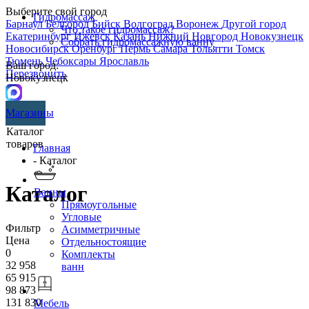
Выберите свой город
Гидромассаж
Барнаул
Белгород
Бийск
Волгоград
Воронеж
Другой город
Что такое гидромассаж?
Екатеринбург
Ижевск
Казань
Нижний Новгород
Новокузнецк
Собрать гидромассажную ванну
Новосибирск
Оренбург
Пермь
Самара
Тольятти
Томск
Тюмень
Чебоксары
Ярославль
Ваш город:
Перезвонить
Новокузнецк
Магазины
Каталог
товаров
Главная
- Каталог
Каталог
Ванны
Прямоугольные
Угловые
Фильтр
Асимметричные
Цена
Отдельностоящие
0
Комплекты
32 958
ванн
65 915
98 873
131 830
Мебель