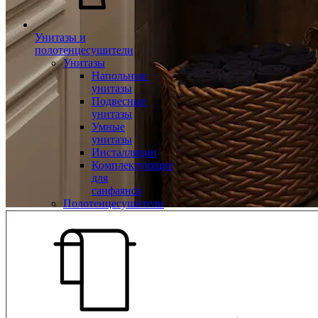
Унитазы и
полотенцесушители
Унитазы
Напольные
унитазы
Подвесные
унитазы
Умные
унитазы
Инсталляции
Комплектующие
для
санфаянса
Полотенцесушители