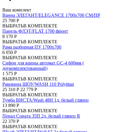
Ваш комплект
Ванна ЭЛЕГАНТ/ELEGANCE 1700х700 СМ/ПР
25 700 Р
ВЫБРАТЬ
В КОМПЛЕКТЕ
Панель ФЛЭТ/FLAT 1700 фронт
8 170 Р
ВЫБРАТЬ
В КОМПЛЕКТЕ
Рама разборная ПУ 1700х700
6 050 Р
ВЫБРАТЬ
В КОМПЛЕКТЕ
Сифон для ванны автомат GC-4 600мм (
доукомплектованный)
1 575 Р
ВЫБРАТЬ
В КОМПЛЕКТЕ
Раковина ШОУ/WASH 110 Polytitan
25 310 Р
22 779 Р
ВЫБРАТЬ
В КОМПЛЕКТЕ
Тумба ВИСТА/Wash 48Н 1д. белый глянец
13 890 Р
ВЫБРАТЬ
В КОМПЛЕКТЕ
Пенал Соната 35П 2д. белый глянец R
22 370 Р
ВЫБРАТЬ
В КОМПЛЕКТЕ
Шкаф ЭЛЕГАНТ/Wall 67 2д белый глянец