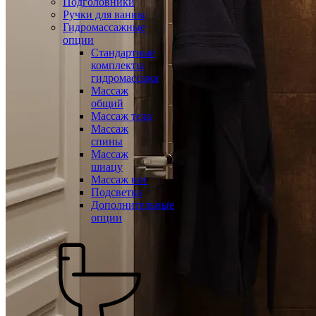
Подголовники
Ручки для ванны
Гидромассажные
опции
Стандартные
комплекты
гидромассажа
Массаж
общий
Массаж тела
Массаж
спины
Массаж
шиацу
Массаж ног
Подсветка
Дополнительные
опции