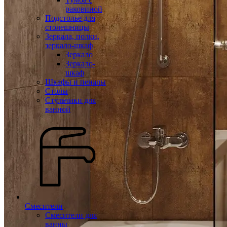
раковиной
Подстолье для
столешницы
Зеркала, полки,
зеркало-шкаф
Зеркало
Зеркало-
шкаф
Шкафы и пеналы
Столы
Стульчики для
ванной
Смесители
Смесители для
ванны