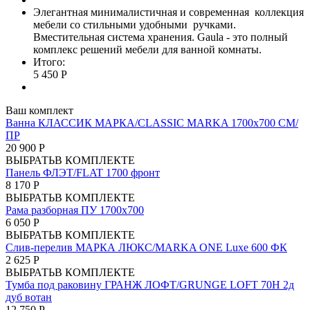
Элегантная минималистичная и современная коллекция
мебели со стильными удобными ручками.
Вместительная система хранения. Gaula - это полный
комплекс решений мебели для ванной комнаты.
Итого:
5 450 Р
Ваш комплект
Ванна КЛАССИК МАРКА/CLASSIC MARKA 1700х700 СМ/
ПР
20 900 Р
ВЫБРАТЬ
В КОМПЛЕКТЕ
Панель ФЛЭТ/FLAT 1700 фронт
8 170 Р
ВЫБРАТЬ
В КОМПЛЕКТЕ
Рама разборная ПУ 1700х700
6 050 Р
ВЫБРАТЬ
В КОМПЛЕКТЕ
Слив-перелив МАРКА ЛЮКС/MARKA ONE Luxe 600 ФК
2 625 Р
ВЫБРАТЬ
В КОМПЛЕКТЕ
Тумба под раковину ГРАНЖ ЛОФТ/GRUNGE LOFT 70Н 2д
дуб вотан
12 750 Р