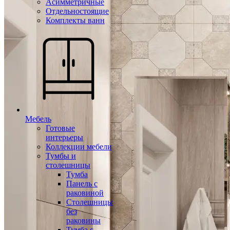
Асимметричные
Отдельностоящие
Комплекты ванн
Мебель
Готовые
интерьеры
Коллекции мебели
Тумбы и
столешницы
Тумба
Панель с
раковиной
Столешницы
без
раковины
Тумба с