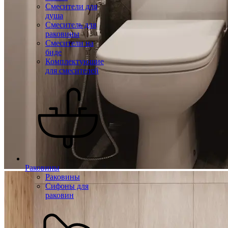
Смесители для
душа
Смеситель для
раковины
Смесители на
биде
Комплектующие
для смесителей
Раковины
Раковины
Сифоны для
раковин