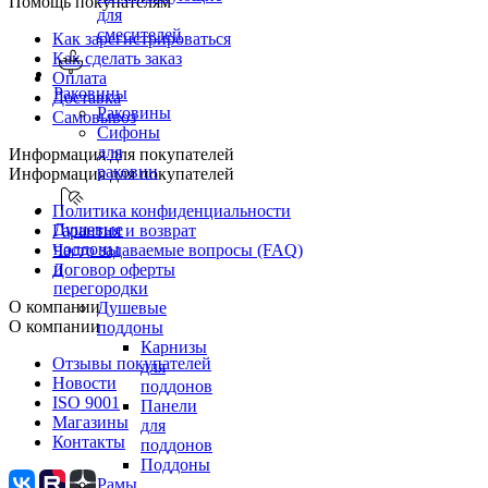
Помощь покупателям
для
смесителей
Как зарегистрироваться
Как сделать заказ
Оплата
Раковины
Доставка
Раковины
Самовывоз
Сифоны
для
Информация для покупателей
раковин
Информация для покупателей
Политика конфиденциальности
Душевые
Гарантия и возврат
поддоны
Часто задаваемые вопросы (FAQ)
и
Договор оферты
перегородки
О компании
Душевые
О компании
поддоны
Карнизы
Отзывы покупателей
для
Новости
поддонов
ISO 9001
Панели
Магазины
для
Контакты
поддонов
Поддоны
Рамы