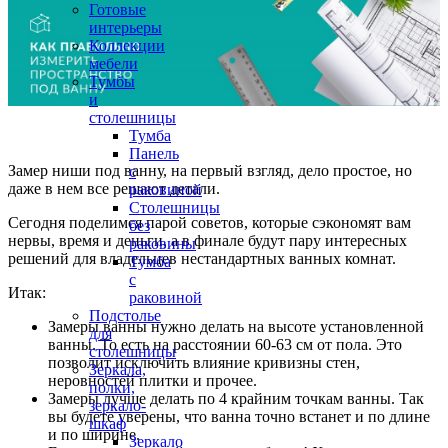
Готовые
интерьеры
Коллекции
мебели
Тумбы
и
столешницы
Тумба
Панель
Замер ниши под ванну, на первый взгляд, дело простое, но
с
даже в нем все решают детали.
раковиной
Столешницы
Сегодня поделимся парой советов, которые сэкономят вам
без
нервы, время и деньги, а в финале будут пару интересных
раковины
решений для владельцев нестандартных ванных комнат.
Тумба
с
Итак:
раковиной
Подстолье
Замеры ванны нужно делать на высоте установленной
для
ванны. То есть на расстоянии 60-63 см от пола. Это
столешницы
позволит исключить влияние кривизны стен,
Зеркала,
неровностей плитки и прочее.
полки,
Замеры лучше делать по 4 крайним точкам ванны. Так
зеркало-
вы будете уверены, что ванна точно встанет и по длине
шкаф
и по ширине.
Зеркало