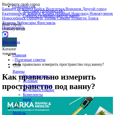
Выберите свой город
Гидромассаж
Барнаул
Белгород
Бийск
Волгоград
Воронеж
Другой город
Что такое гидромассаж?
Екатеринбург
Ижевск
Казань
Нижний Новгород
Новокузнецк
Собрать гидромассажную ванну
Новосибирск
Оренбург
Пермь
Самара
Тольятти
Томск
Тюмень
Чебоксары
Ярославль
Ваш город:
Перезвонить
Новокузнецк
Магазины
Каталог
товаров
Главная
-
Полезные советы
- Как правильно измерить пространство под ванну?
Ванны
Как правильно измерить
Прямоугольные
Угловые
пространство под ванну?
Асимметричные
Отдельностоящие
Комплекты
ванн
Мебель