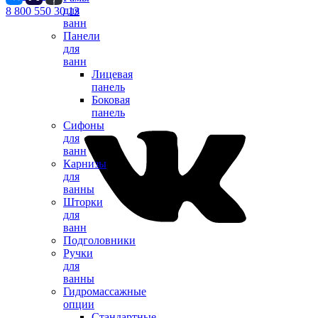
для
8 800 550 30 13
ванн
Панели
для
ванн
Лицевая
панель
Боковая
панель
Сифоны
для
ванн
Карнизы
для
ванны
Шторки
для
ванн
Подголовники
Ручки
для
ванны
Гидромассажные
опции
Стандартные