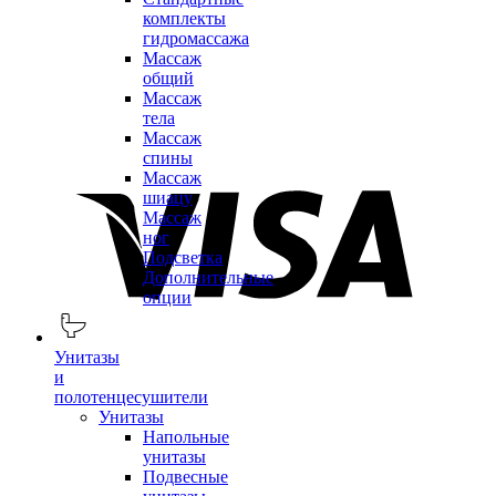
комплекты
гидромассажа
Массаж
общий
Массаж
тела
Массаж
спины
Массаж
шиацу
Массаж
ног
Подсветка
Дополнительные
опции
Унитазы
и
полотенцесушители
Унитазы
Напольные
унитазы
Подвесные