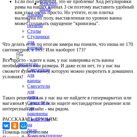
Если пол неровный, это не проблема! Ход регулировки
Зеркало-
рамы на наших ваннах 3 см поэтому выставить удобный
шкаф
вам угол очень просто. Но учтите, если плитка
Шкафы
выложена по полу, выставленная по уровню ванна
и
может создавать ощущение "кривизны".
пеналы
Столы
Стульчики
для
Что делать если по итогам замера вы поняли, что ниша не 170
ванной
сантиметров, а 165? Или наоборот 173?
Все просто - идите к нам, у нас наверняка есть ванна
Смесители
необходимого вам размера. И даже если нет, то у нас вы
Смесители
сможете купить ванну, которую можно укоротить в домашних
для
условиях!
ванны
Смесители
⠀
для
душа
Таких решений как у нас вы не найдете в гипермаркетах или
Смеситель
магазинах у дома. И если ищите нестандартное решение или
для
интересный дизайн - мы рядом.
раковины
Смесители
РАССКАЗАТЬ ДРУЗЬЯМ:
на
биде
Помощь покупателям
Комплектующие