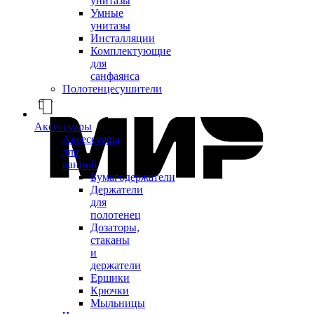
унитазы
Умные
унитазы
Инсталляции
Комплектующие
для
санфаянса
Полотенцесушители
Аксессуары
Аксессуары
для
ванной
Бумагодержатели
Держатели
для
полотенец
Дозаторы,
стаканы
и
держатели
Ершики
Крючки
Мыльницы