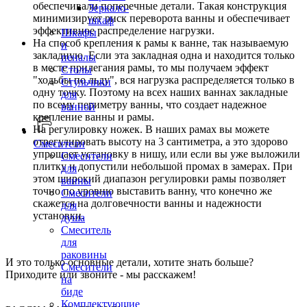
обеспечивали поперечные детали. Такая конструкция
Зеркало-
минимизирует риск переворота ванны и обеспечивает
шкаф
эффективное распределение нагрузки.
Шкафы
На способ крепления к рамы к ванне, так называемую
и
закладную. Если эта закладная одна и находится только
пеналы
в месте прилегания рамы, то мы получаем эффект
Столы
"ходьбы по льду", вся нагрузка распределяется только в
Стульчики
одну точку. Поэтому на всех наших ваннах закладные
для
по всему периметру ванны, что создает надежное
ванной
крепление ванны и рамы.
На регулировку ножек. В наших рамах вы можете
отрегулировать высоту на 3 сантиметра, а это здорово
Смесители
упрощает установку в нишу, или если вы уже выложили
Смесители
плитку и допустили небольшой промах в замерах. При
для
этом широкий диапазон регулировки рамы позволяет
ванны
точно по уровню выставить ванну, что конечно же
Смесители
скажется на долговечности ванны и надежности
для
установки.
душа
Смеситель
для
раковины
И это только основные детали, хотите знать больше?
Смесители
Приходите или звоните - мы расскажем!
на
биде
Комплектующие