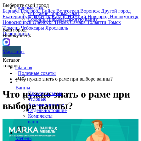
Выберите свой город
Гидромассаж
Барнаул
Белгород
Бийск
Волгоград
Воронеж
Другой город
Что такое гидромассаж?
Екатеринбург
Ижевск
Казань
Нижний Новгород
Новокузнецк
Собрать гидромассажную ванну
Новосибирск
Оренбург
Пермь
Самара
Тольятти
Томск
Тюмень
Чебоксары
Ярославль
Ваш город:
Перезвонить
Новокузнецк
Магазины
Каталог
товаров
Главная
-
Полезные советы
- Что нужно знать о раме при выборе ванны?
Ванны
Что нужно знать о раме при
Прямоугольные
Угловые
выборе ванны?
Асимметричные
Отдельностоящие
Комплекты
ванн
Мебель