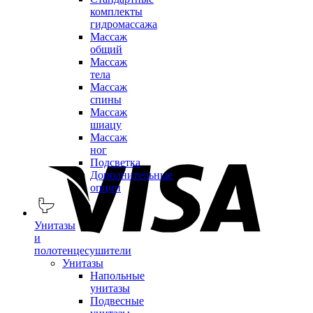
комплекты
гидромассажа
Массаж
общий
Массаж
тела
Массаж
спины
Массаж
шиацу
Массаж
ног
Подсветка
Дополнительные
опции
Унитазы
и
полотенцесушители
Унитазы
Напольные
унитазы
Подвесные