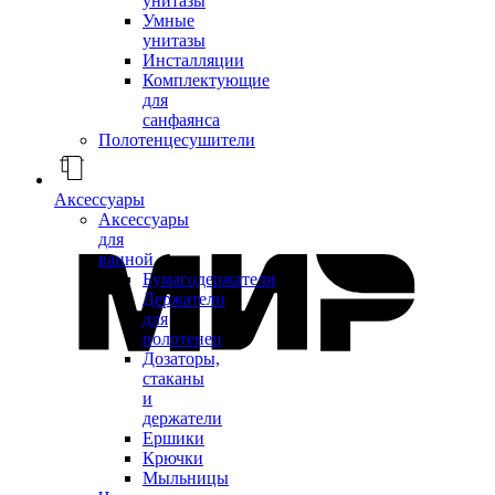
унитазы
Умные
унитазы
Инсталляции
Комплектующие
для
санфаянса
Полотенцесушители
Аксессуары
Аксессуары
для
ванной
Бумагодержатели
Держатели
для
полотенец
Дозаторы,
стаканы
и
держатели
Ершики
Крючки
Мыльницы