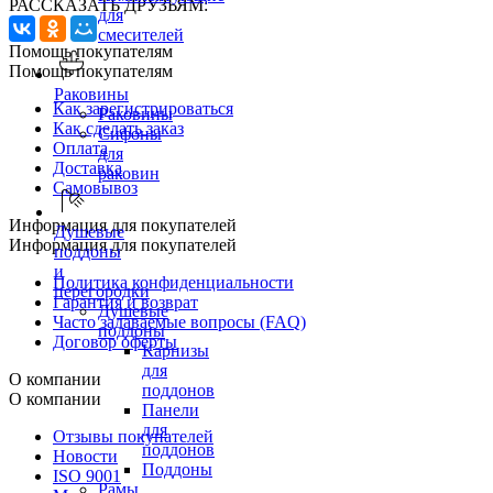
РАССКАЗАТЬ ДРУЗЬЯМ:
для
смесителей
Помощь покупателям
Помощь покупателям
Раковины
Как зарегистрироваться
Раковины
Как сделать заказ
Сифоны
Оплата
для
Доставка
раковин
Самовывоз
Информация для покупателей
Душевые
Информация для покупателей
поддоны
и
Политика конфиденциальности
перегородки
Гарантия и возврат
Душевые
Часто задаваемые вопросы (FAQ)
поддоны
Договор оферты
Карнизы
для
О компании
поддонов
О компании
Панели
для
Отзывы покупателей
поддонов
Новости
Поддоны
ISO 9001
Рамы