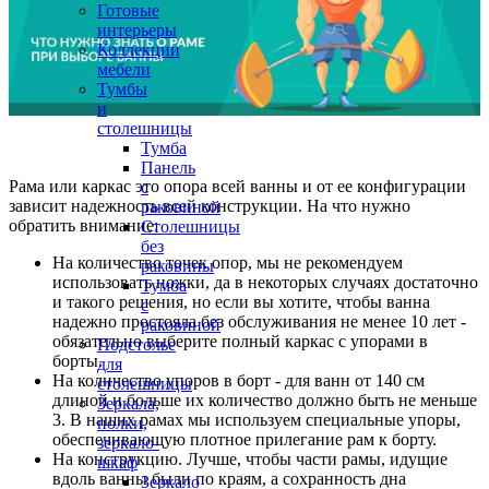
Готовые
интерьеры
Коллекции
мебели
Тумбы
и
столешницы
Тумба
Панель
Рама или каркас это опора всей ванны и от ее конфигурации
с
зависит надежность всей конструкции. На что нужно
раковиной
обратить внимание:
Столешницы
без
На количество точек опор, мы не рекомендуем
раковины
использовать ножки, да в некоторых случаях достаточно
Тумба
и такого решения, но если вы хотите, чтобы ванна
с
надежно простояла без обслуживания не менее 10 лет -
раковиной
обязательно выберите полный каркас с упорами в
Подстолье
борты.
для
На количество упоров в борт - для ванн от 140 см
столешницы
длиной и больше их количество должно быть не меньше
Зеркала,
3. В наших рамах мы используем специальные упоры,
полки,
обеспечивающую плотное прилегание рам к борту.
зеркало-
На конструкцию. Лучше, чтобы части рамы, идущие
шкаф
вдоль ванны были по краям, а сохранность дна
Зеркало