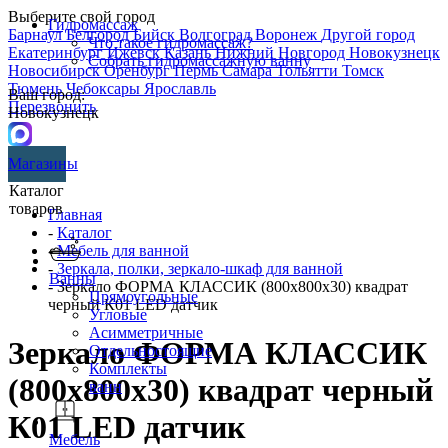
Выберите свой город
Гидромассаж
Барнаул
Белгород
Бийск
Волгоград
Воронеж
Другой город
Что такое гидромассаж?
Екатеринбург
Ижевск
Казань
Нижний Новгород
Новокузнецк
Собрать гидромассажную ванну
Новосибирск
Оренбург
Пермь
Самара
Тольятти
Томск
Тюмень
Чебоксары
Ярославль
Ваш город:
Перезвонить
Новокузнецк
Магазины
Каталог
товаров
Главная
-
Каталог
-
Мебель для ванной
-
Зеркала, полки, зеркало-шкаф для ванной
Ванны
- Зеркало ФОРМА КЛАССИК (800х800х30) квадрат
Прямоугольные
черный К01 LED датчик
Угловые
Асимметричные
Зеркало ФОРМА КЛАССИК
Отдельностоящие
Комплекты
(800х800х30) квадрат черный
ванн
К01 LED датчик
Мебель