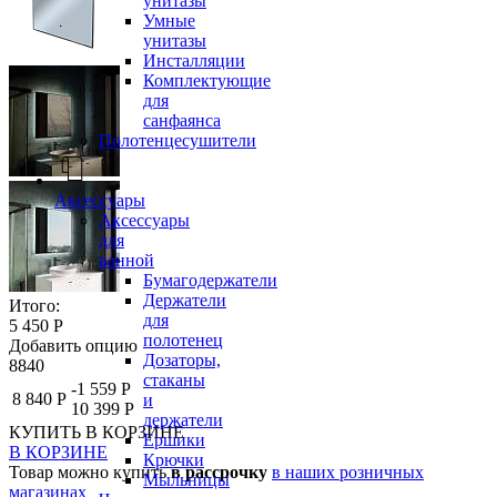
унитазы
Умные
унитазы
Инсталляции
Комплектующие
для
санфаянса
Полотенцесушители
Аксессуары
Аксессуары
для
ванной
Бумагодержатели
Держатели
Итого:
для
5 450 Р
полотенец
Добавить опцию
Дозаторы,
8840
стаканы
-1 559 Р
8 840 Р
и
10 399 Р
держатели
КУПИТЬ
В КОРЗИНЕ
Ершики
В КОРЗИНЕ
Крючки
Товар можно купить
в рассрочку
в наших розничных
Мыльницы
магазинах