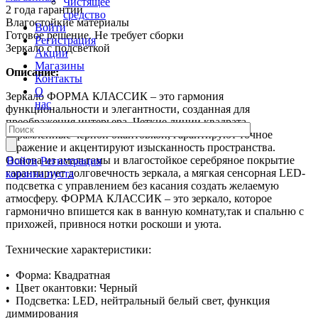
Чистящее
2 года гарантии
средство
Влагостойкие материалы
Войти
Готовое решение. Не требует сборки
Регистрация
Зеркало с подсветкой
Акции
Магазины
Описание:
Контакты
О
Зеркало ФОРМА КЛАССИК – это гармония
нас
функциональности и элегантности, созданная для
преображения интерьера. Четкие линии квадрата,
обрамленные черной окантовкой, гарантируют точное
отражение и акцентируют изысканность пространства.
Основа из амальгамы и влагостойкое серебряное покрытие
Войти
Регистрация
гарантирует долговечность зеркала, а мягкая сенсорная LED-
корзина пуста
подсветка с управлением без касания создать желаемую
атмосферу. ФОРМА КЛАССИК – это зеркало, которое
гармонично впишется как в ванную комнату,так и спальню с
прихожей, привнося нотки роскоши и уюта.
Технические характеристики:
• Форма: Квадратная
• Цвет окантовки: Черный
• Подсветка: LED, нейтральный белый свет, функция
диммирования