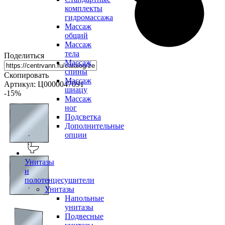
комплекты
гидромассажа
Массаж
общий
Массаж
тела
Поделиться
Массаж
спины
Скопировать
Массаж
Артикул: Ц0000047091
шиацу
-15
%
Массаж
ног
Подсветка
Дополнительные
опции
Унитазы
и
полотенцесушители
Унитазы
Напольные
унитазы
Подвесные